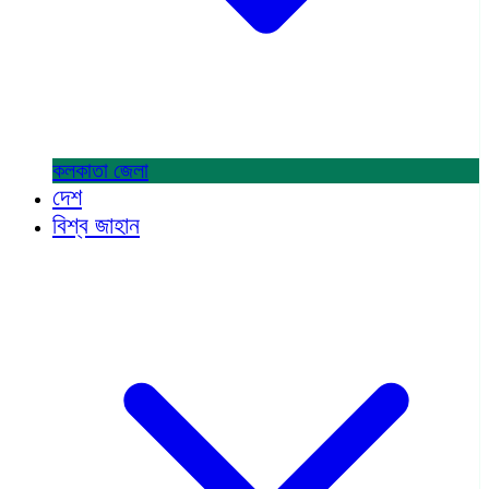
কলকাতা
জেলা
দেশ
বিশ্ব জাহান