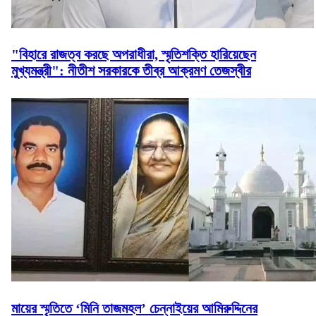
"বিহারে রাজত্ব করছে অপরাধীরা, স্মৃতিশক্তি হারিয়েছেন
মুখ্যমন্ত্রী": নীতীশ সরকারকে তীব্র আক্রমণ তেজস্বীর
মায়ের স্মৃতিতে ‘মিনি তাজমহল’ চেন্নাইয়ের আমিরুদ্দিনের