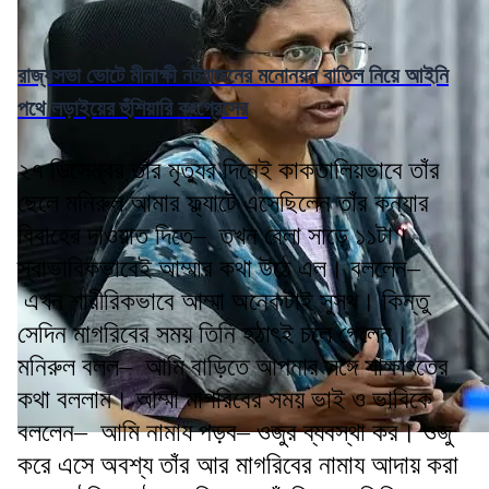
রাজ্যসভা ভোটে মীনাক্ষী নটরাজনের মনোনয়ন বাতিল নিয়ে আইনি
পথে লড়াইয়ের হুঁশিয়ারি কংগ্রেসের
২৭ ডিসেম্বর তাঁর মৃত্যুর দিনেই কাকতালিয়ভাবে তাঁর
ছেলে মনিরুল আমার ফ্ল্যাটে এসেছিলেন তাঁর কন্যার
বিবাহের দাওয়াত দিতে– তখন বেলা সাড়ে ১১টা।
স্বাভাবিকভাবেই আম্মার কথা উঠে এল। বললেন–
এখন শারীরিকভাবে আম্মা অনেকটাই সুস্থ। কিন্তু
সেদিন মাগরিবের সময় তিনি হঠাৎই চলে গেলেন।
মনিরুল বলল– আমি বাড়িতে আপনার সঙ্গে সাক্ষাৎতের
কথা বললাম। আম্মা মাগরিবের সময় ভাই ও ভাবিকে
বললেন– আমি নামায পড়ব– ওজুর ব্যবস্থা কর। ওজু
করে এসে অবশ্য তাঁর আর মাগরিবের নামায আদায় করা