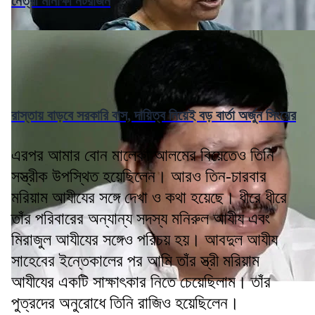
নেত্রী মীনাক্ষী নটরাজন
রাস্তায় বাড়বে সরকারি বাস, দায়িত্ব নিয়েই বড় বার্তা অর্জুন সিংয়ের
এরপর আমার বোন মালেকা আলমের বিয়েতেও তিনি
সস্ত্রীক উপস্থিত হয়েছিলেন। আরও তিন-চারবার
মরিয়াম আযীযের সঙ্গে দেখা ও কথা হয়েছে। ধীরে ধীরে
তাঁর পরিবারের অন্যান্য সদস্য মনিরুল আযীয এবং
মিরাজুল আযীযের সঙ্গেও পরিচয় হয়। আবদুল আযীয
সাহেবের ইন্তেকালের পর আমি তাঁর স্ত্রী মরিয়াম
আযীযের একটি সাক্ষাৎকার নিতে চেয়েছিলাম। তাঁর
পুত্রদের অনুরোধে তিনি রাজিও হয়েছিলেন।