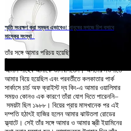
স্মৃতি সংরক্ষণ করা সম্ভব এভাবেও! মানুষের মগজে চিপ বসাবে
মাস্কের সংস্থা
তাঁর সঙ্গে আমার পরিচয় হয়েছিল যতদূর মনে পড়ে আমার
বিয়ের পর। আমার লেখা পড়ে জনাব আবদুল আযীয আল
আমান সাহেব আমাকে ভালবাসতেন। অসমের নওগাঁতে
আমার বিয়ে হয়েছিল এবং পরবর্তীতে কলকাতার পার্ক
সার্কাসে চার্চ অফ ক্রাইস্ট দ্য কিং-এ আমার ওয়ালিমার
সময়ও কোনও এক কারণে তাঁরা যোগ দিতে পারেননি–
সময়টা ছিল ১৯৮৮। বিয়ের প্রায় মাসখানেক পর এই
দম্পতি হঠাৎই হাজির হলেন আমার ঝাউতলা রোডের
ফ্ল্যাটে। সেই তাঁর সঙ্গে আমার ও আমার স্ত্রী ইয়ামিনের