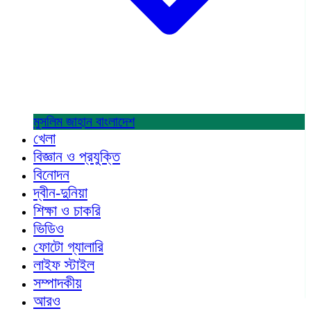
মুসলিম জাহান
বাংলাদেশ
খেলা
বিজ্ঞান ও প্রযুক্তি
বিনোদন
দ্বীন-দুনিয়া
শিক্ষা ও চাকরি
ভিডিও
ফোটো গ্যালারি
লাইফ স্টাইল
সম্পাদকীয়
আরও