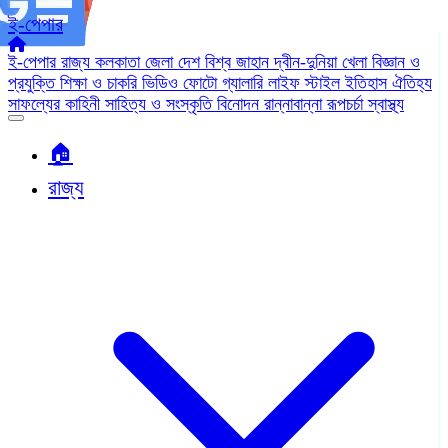
ই-পেপার
ই-পেপার
রাজ্য
কলকাতা
জেলা
দেশ
বিশ্ব জাহান
দ্বীন-দুনিয়া
খেলা
বিজ্ঞান ও
প্রযুক্তি
শিক্ষা ও চাকরি
ভিডিও
ফোটো গ্যালারি
লাইফ স্টাইল
ইতিহাস ঐতিহ্য
সাফল্যের কাহিনী
সাহিত্য ও সংস্কৃতি
বিনোদন
রান্নাবান্না
রূপচর্চা
স্বাস্থ্য
🏠︎
রাজ্য