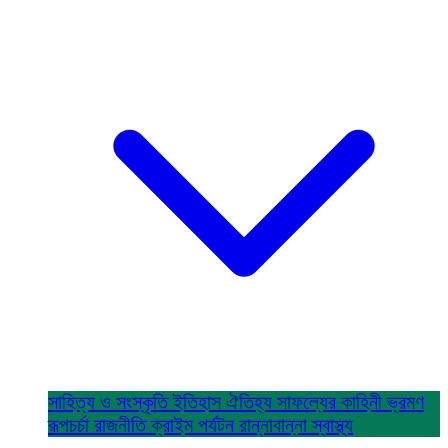
সাহিত্য ও সংস্কৃতি
ইতিহাস ঐতিহ্য
সাফল্যের কাহিনী
ভ্রমণ
রূপচর্চা
রাজনীতি
ক্রাইম
পর্যটন
রান্নাবান্না
স্বাস্থ্য