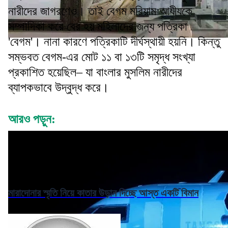
নারীদের জাগরণেও। তাই বেগম মরিয়াম আযীযকে
সম্পাদিকা করে বের হয় মহিলাদের জন্য পত্রিকা
'বেগম'। নানা কারণে পত্রিকাটি দীর্ঘস্থায়ী হয়নি। কিন্তু
সম্ভবত বেগম-এর মোট ১১ বা ১৩টি সমৃদ্ধ সংখ্যা
প্রকাশিত হয়েছিল– যা বাংলার মুসলিম নারীদের
ব্যাপকভাবে উদ্বুদ্ধ করে।
আরও পড়ুন:
মারাদোনার স্মৃতি নিয়ে কাতার উড়ান দিচ্ছে আস্ত একটি বিমান