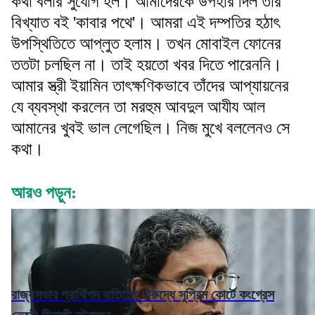
কথা বলার সুযোগ হল। আমাদেরকে উপহার দিল তাঁর
বিখ্যাত বই 'কাবার পথে'। আমরা এই দম্পতির হঠাৎ
উপস্থিতিতে আপ্লুত হলাম। তখন মোবাইল ফোনের
ততটা চলছিল না। তাই হয়তো খবর দিতে পারেননি।
আমার স্ত্রী ইয়ামিন তাৎক্ষণিকভাবে তাঁদের আপ্যায়নের
যে ব্যবস্থা করলেন তা মরহুম আবদুল আযীয আল
আমানের খুবই ভাল লেগেছিল। নিজ মুখে বললেনও সে
কথা।
আরও পড়ুন:
রাজ্যসভার প্রার্থিপদ বাতিলের বিরুদ্ধে সুপ্রিম কোর্টে কংগ্রেস