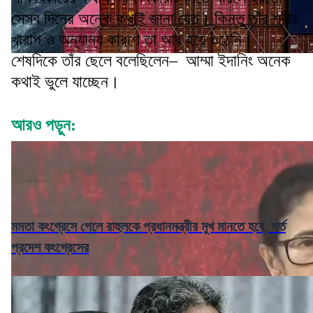
সেসব দিনের অনেক কথাই জানা যেত। কিন্তু তাঁর শরীর
খারাপ ও অন্যান্য কারণে তা আর হয়ে ওঠেনি।
শেষদিকে তাঁর ছেলে বলেছিলেন– আম্মা ইদানিং অনেক
কথাই ভুলে যাচ্ছেন।
আরও পড়ুন:
মমতা কংগ্রেসে গেলে রাহুলকে প্রধানমন্ত্রীর মুখ মানতে হবে, শর্ত
প্রদেশ কংগ্রেসের