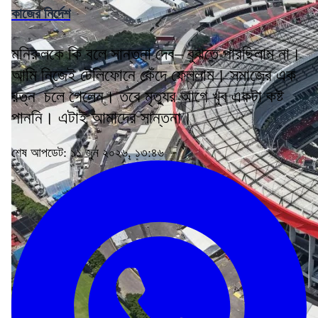
কাজের নির্দেশ
মনিরুলকে কি বলে সান্তনা দেব– বুঝতে পারছিলাম না।
আমি নিজেই টেলিফোনে কেঁদে ফেললাম। সমাজের এক
রত্ন চলে গেলেন। তবে মৃত্যুর আগে খুব একটা কষ্ট
পাননি। এটাই আমাদের সান্তনা।
শেষ আপডেট: ১১ জুন ২০২৬, ১৩:৪৬