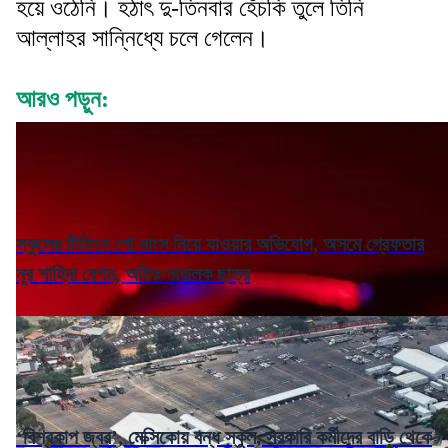
হয়ে ওঠেনি। হঠাৎ দু-তিনবার হেঁচকি তুলে তিনি
আল্লাহর সান্নিধ্যে চলে গেলেন।
আরও পড়ুন:
স্কুলের টিফিনে গো মাংস নিয়ে যাওয়ার অভিযোগ, অসমে গ্রেফতার
নূর শাহিদা বেগম, আটক নাবালক ছাত্র
‘বিশ্বকাপ জ্বর’, মেক্সিকোয় বন্ধ স্কুল, সরকারি কর্মীদের বাড়ি থেকে