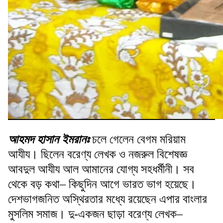
আহমদ হাসান ইমরানঃ
চলে গেলেন বেগম মরিয়াম
আযীয। ছিলেন বরেণ্য লেখক ও নজরুল বিশেষজ্ঞ
আবদুল আযীয আল আমানের যোগ্য সহধর্মীনী। সব
থেকে বড় কথা– কিছুদিন আগে ভারত ভাগ হয়েছে।
দেশভাগজনিত অস্থিরতার মধ্যে রয়েছেন এপার বাংলার
মুসলিম সমাজ। দু-একজন ছাড়া বরেণ্য লেখক–