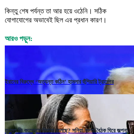
কিন্তু শেষ পর্যন্ত তা আর হয়ে ওঠেনি। সঠিক
যোগাযোগের অভাবেই ছিল এর প্রধান কারণ।
আরও পড়ুন:
ইরানের বিরুদ্ধে ‘অত্যন্ত কঠিন’ হামলার হুঁশিয়ারি ট্রাম্পের
তৃণমূল কি কংগ্রেসে মিশতে চলেছে? সনিয়া-মমতা বৈঠক ঘিরে জল্পনা,