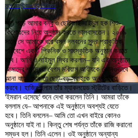
মুখে অস্বীকার দুই শিবিরের
মনে পড়ে আমার বন্ধু ও ছোটভাই নাইমুল হক শিশু-
কিশোরদের নিয়ে অনুষ্ঠান করতে ভালবাসতেন। ২০০৯
সালে সে আমাকে ধরে বসল নলবনের সুন্দর প্রাকৃতিক
পরিবেশে একটি পিকনিক ও সাংস্কৃতিক অনুষ্ঠান করতে
হবে। আমি ও নাইমুল স্থির করলাম– যদি এই অনুষ্ঠানে
আমাদের শ্রদ্ধেয়া বেগম মরিয়াম আযীযকে কোনওভাবে
আনা যায়– তবে তা ছোট-বড় সবাইকে অনুপ্রাণিত
করবে। হাজির হলাম তাঁর ম্যাকলয়েড স্ট্রীটের বাড়িতে।
'ইমরান এসেছে' শুনে দেখা করলেন তিনি। আমরা তাঁকে
বললাম যে– আপনাকে এই অনুষ্ঠানে অবশ্যই যেতে
হবে। তিনি বললেন– আমি তো এখন বাইরে কোনও
অনুষ্ঠানে যাই না। কিন্তু শেষ পর্যন্ত তাঁকে রাজি করানো
সম্ভব হল। তিনি এলেন। ওই অনুষ্ঠানে অন্যান্য