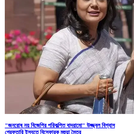
"জনরোষ নয় বিজেপির পরিকল্পিত বাদরামো" উজ্জ্বল বিশ্বাস
গ্রেফতারি ইস্যুতে বিস্ফোরক মহুয়া মৈত্র