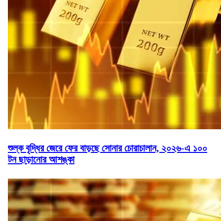
শুল্ক বৃদ্ধির জেরে ফের বাড়ছে সোনার চোরাচালান, ২০২৬-এ ১০০
টন ছাড়ানোর আশঙ্কা