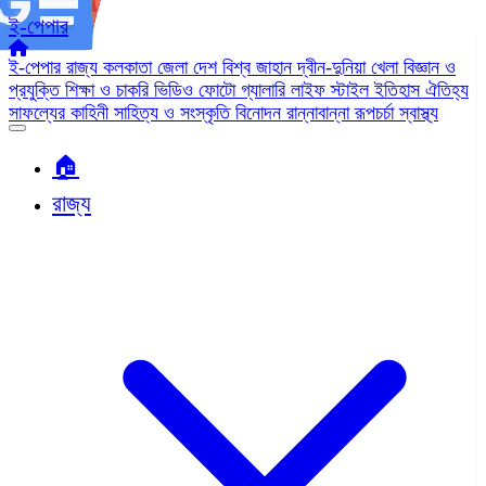
ই-পেপার
ই-পেপার
রাজ্য
কলকাতা
জেলা
দেশ
বিশ্ব জাহান
দ্বীন-দুনিয়া
খেলা
বিজ্ঞান ও
প্রযুক্তি
শিক্ষা ও চাকরি
ভিডিও
ফোটো গ্যালারি
লাইফ স্টাইল
ইতিহাস ঐতিহ্য
সাফল্যের কাহিনী
সাহিত্য ও সংস্কৃতি
বিনোদন
রান্নাবান্না
রূপচর্চা
স্বাস্থ্য
🏠︎
রাজ্য