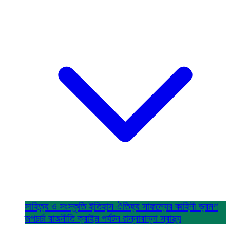
সাহিত্য ও সংস্কৃতি
ইতিহাস ঐতিহ্য
সাফল্যের কাহিনী
ভ্রমণ
রূপচর্চা
রাজনীতি
ক্রাইম
পর্যটন
রান্নাবান্না
স্বাস্থ্য