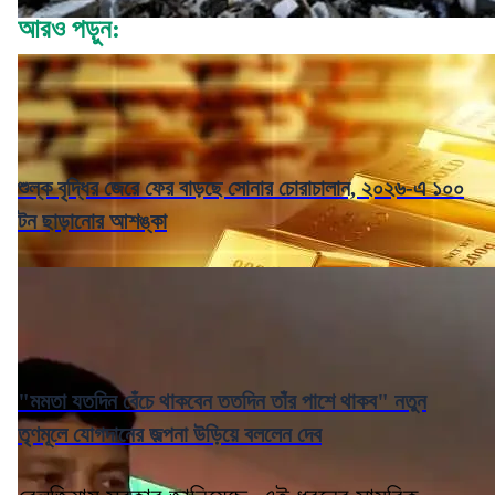
আরও পড়ুন:
শুল্ক বৃদ্ধির জেরে ফের বাড়ছে সোনার চোরাচালান, ২০২৬-এ ১০০
টন ছাড়ানোর আশঙ্কা
"মমতা যতদিন বেঁচে থাকবেন ততদিন তাঁর পাশে থাকব" নতুন
তৃণমূলে যোগদানের জল্পনা উড়িয়ে বললেন দেব