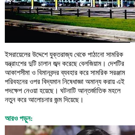
ইসরায়েলের উদ্দেশে যুক্তরাজ্য থেকে পাঠানো সামরিক
যন্ত্রাংশের দুটি চালান জব্দ করেছে বেলজিয়াম। দেশটির
আকাশসীমা ও বিমানবন্দর ব্যবহার করে সামরিক সরঞ্জাম
পরিবহনের ওপর বিদ্যমান নিষেধাজ্ঞা অমান্য করায় এই
পদক্ষেপ নেওয়া হয়েছে। ঘটনাটি আন্তর্জাতিক মহলে
নতুন করে আলোচনার জন্ম দিয়েছে।
আরও পড়ুন: