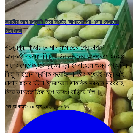
ভারতীয় আম রপ্তানি নিয়ে সংকট! জাপানের পর এবার নেপালের
নিষেধাজ্ঞা
উল্লেখ্য, গাজায় চলমান সংঘাতের প্রেক্ষাপটে
আন্তর্জাতিক মানবিক আইন লঙ্ঘনের আশঙ্কায় ২০২৪
সালের সেপ্টেম্বরে যুক্তরাজ্য ইসরায়েলে অস্ত্র রপ্তানির
কিছু লাইসেন্স স্থগিত করেছিল। তার মধ্যেই নতুন এই
চালান জব্দের ঘটনা ইসরায়েলে সামরিক সরঞ্জাম সরবরাহ
নিয়ে আন্তর্জাতিক চাপ আরও বাড়িয়ে দিল।
শেষ আপডেট: ১০ জুন ২০২৬, ১৩:৪৩