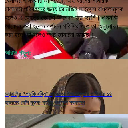
বেলজিয়াম সরকার জানিয়েছে, এই ধরনের সামরিক
মালামাল পরিবহনের জন্য ট্রানজিট লাইসেন্স বাধ্যতামূলক
হলেও এ ক্ষেত্রে কোনো আবেদন করা হয়নি। এমনকি
আবেদন করা হলেও বর্তমান পরিস্থিতিতে তা অনুমোদন
করা হতো না বলেও স্পষ্ট জানানো হয়েছে।
আরও পড়ুন:
মহারাষ্ট্রে "লড়কি বহিন" প্রকল্পের উপভোক্তার তালিকায় ১৪
হাজারের বেশি পুরুষ! কঠোর পদক্ষেপ সরকারের