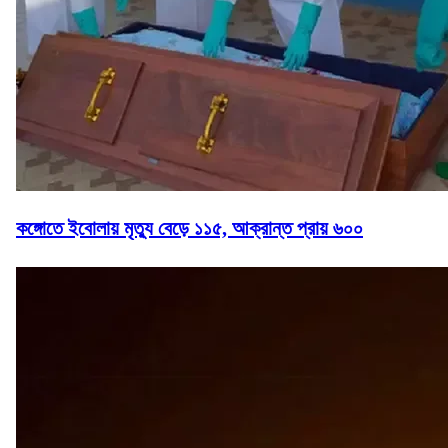
কঙ্গোতে ইবোলায় মৃত্যু বেড়ে ১১৫, আক্রান্ত প্রায় ৬০০