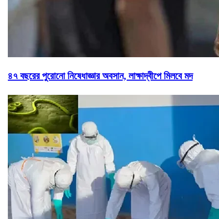
৪৭ বছরের পুরোনো নিষেধাজ্ঞার অবসান, লাক্ষাদ্বীপে মিলবে মদ