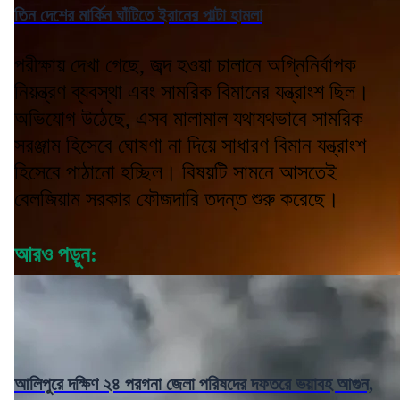
তিন দেশের মার্কিন ঘাঁটিতে ইরানের পাল্টা হামলা
পরীক্ষায় দেখা গেছে, জব্দ হওয়া চালানে অগ্নিনির্বাপক
নিয়ন্ত্রণ ব্যবস্থা এবং সামরিক বিমানের যন্ত্রাংশ ছিল।
অভিযোগ উঠেছে, এসব মালামাল যথাযথভাবে সামরিক
সরঞ্জাম হিসেবে ঘোষণা না দিয়ে সাধারণ বিমান যন্ত্রাংশ
হিসেবে পাঠানো হচ্ছিল। বিষয়টি সামনে আসতেই
বেলজিয়াম সরকার ফৌজদারি তদন্ত শুরু করেছে।
আরও পড়ুন:
আলিপুরে দক্ষিণ ২৪ পরগনা জেলা পরিষদের দফতরে ভয়াবহ আগুন,