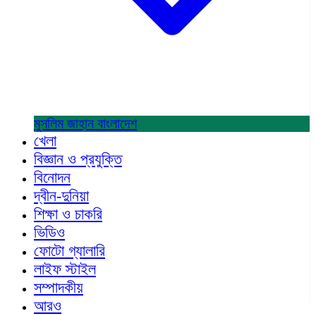
মুসলিম জাহান
বাংলাদেশ
খেলা
বিজ্ঞান ও প্রযুক্তি
বিনোদন
দ্বীন-দুনিয়া
শিক্ষা ও চাকরি
ভিডিও
ফোটো গ্যালারি
লাইফ স্টাইল
সম্পাদকীয়
আরও