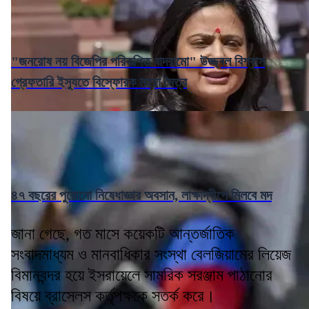
"জনরোষ নয় বিজেপির পরিকল্পিত বাদরামো" উজ্জ্বল বিশ্বাস
গ্রেফতারি ইস্যুতে বিস্ফোরক মহুয়া মৈত্র
৪৭ বছরের পুরোনো নিষেধাজ্ঞার অবসান, লাক্ষাদ্বীপে মিলবে মদ
জানা গেছে, গত মাসে কয়েকটি আন্তর্জাতিক
সংবাদমাধ্যম ও মানবাধিকার সংস্থা বেলজিয়ামের লিয়েজ
বিমানবন্দর হয়ে ইসরায়েলে সামরিক সরঞ্জাম পাঠানোর
বিষয়ে ব্রাসেলস কর্তৃপক্ষকে সতর্ক করে।