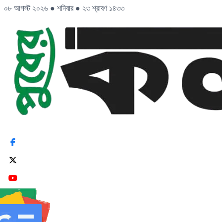
০৮ আগস্ট ২০২৬
●
শনিবার
●
২৩ শ্রাবণ ১৪৩৩