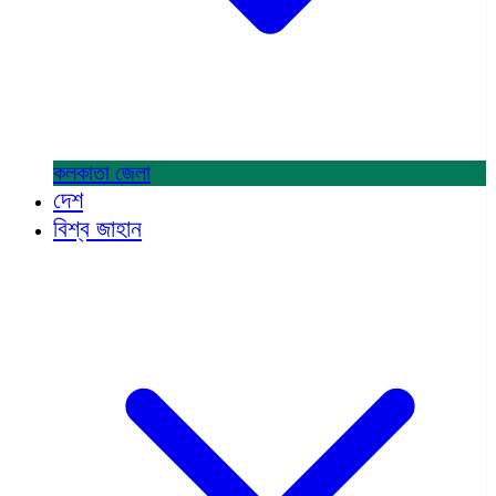
কলকাতা
জেলা
দেশ
বিশ্ব জাহান