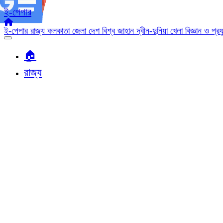
ই-পেপার
ই-পেপার
রাজ্য
কলকাতা
জেলা
দেশ
বিশ্ব জাহান
দ্বীন-দুনিয়া
খেলা
বিজ্ঞান ও প্র
🏠︎
রাজ্য