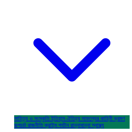
সাহিত্য ও সংস্কৃতি
ইতিহাস ঐতিহ্য
সাফল্যের কাহিনী
ভ্রমণ
রূপচর্চা
রাজনীতি
ক্রাইম
পর্যটন
রান্নাবান্না
স্বাস্থ্য