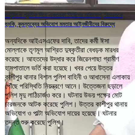
তহবিল ও প্রতীক নিয়ে একতরফা নির্দেশের অভিযোগ, বিচারককে
হুমকি, কুমন্তব্যের অভিযোগ মমতার আইনজীবীদের বিরুদ্ধে
অন্যদিকে আইএসএফের দাবি, তাদের কর্মী ঈসা
মোল্লাকে তৃণমূল আশ্রিত দুষ্কৃতীরা বেধড়ক মারধর
করেছে। আহতদের উদ্ধার করে জিরেনগাছা গ্রামীণ
হাসপাতালে ভর্তি করা হয়েছে। খবর পেয়ে উত্তর
কাশীপুর থানার বিশাল পুলিশ বাহিনী ও আধাসেনা এলাকায়
পৌঁছে পরিস্থিতি নিয়ন্ত্রণে আনে। উত্তেজনা ছড়ালে
পুলিশ মৃদু লাঠিচার্জও করে। ঘটনায় উভয় পক্ষের মোট
চারজনকে আটক করেছে পুলিশ। উত্তর কাশীপুর থানায়
অভিযোগ ও পাল্টা অভিযোগ দায়ের হয়েছে। ঘটনার
তদন্ত শুরু করেছে পুলিশ।