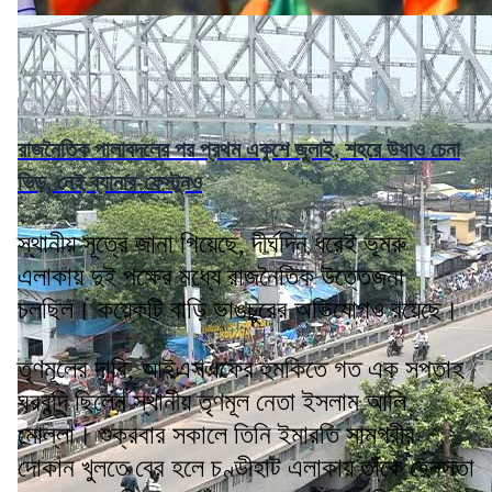
রাজনৈতিক পালাবদলের পর প্রথম একুশে জুলাই, শহরে উধাও চেনা
ভিড়, নেই ব্যানার-ফেস্টুনও
স্থানীয় সূত্রে জানা গিয়েছে, দীর্ঘদিন ধরেই ভূমরু
এলাকায় দুই পক্ষের মধ্যে রাজনৈতিক উত্তেজনা
চলছিল। কয়েকটি বাড়ি ভাঙচুরের অভিযোগও রয়েছে।
তৃণমূলের দাবি, আইএসএফের হুমকিতে গত এক সপ্তাহ
ঘরবন্দি ছিলেন স্থানীয় তৃণমূল নেতা ইসলাম আলি
মোল্লা। শুক্রবার সকালে তিনি ইমারতি সামগ্রীর
দোকান খুলতে বের হলে চণ্ডীহাট এলাকায় তাঁকে হেনস্তা