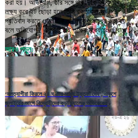
করা হয়। অভিযোগ, তাঁর সঙ্গে থাকা এক ব্যক্তিকে
লক্ষ্য করে ইট ছোড়া হলে তিনি রক্তাক্ত হন।
প্রতিবাদ করতে গেলে এক মহিলাকেও মারধর করা হয়
বলে অভিযোগ। এরপরই দুই পক্ষের মধ্যে সংঘর্ষ বাধে।
আরও পড়ুন:
‘দলত্যাগীরা ফিরলে ২৪ ঘণ্টার মধ্যে ইস্তফা দেব’, একুশে
জুলাইয়ের আগে বিদ্রোহীদের কড়া চ্যালেঞ্জ অভিষেকের