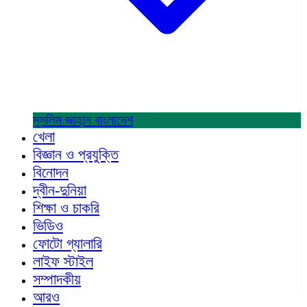
মুসলিম জাহান
বাংলাদেশ
খেলা
বিজ্ঞান ও প্রযুক্তি
বিনোদন
দ্বীন-দুনিয়া
শিক্ষা ও চাকরি
ভিডিও
ফোটো গ্যালারি
লাইফ স্টাইল
সম্পাদকীয়
আরও