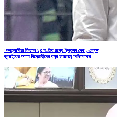
‘দলত্যাগীরা ফিরলে ২৪ ঘণ্টার মধ্যে ইস্তফা দেব’, একুশে
জুলাইয়ের আগে বিদ্রোহীদের কড়া চ্যালেঞ্জ অভিষেকের