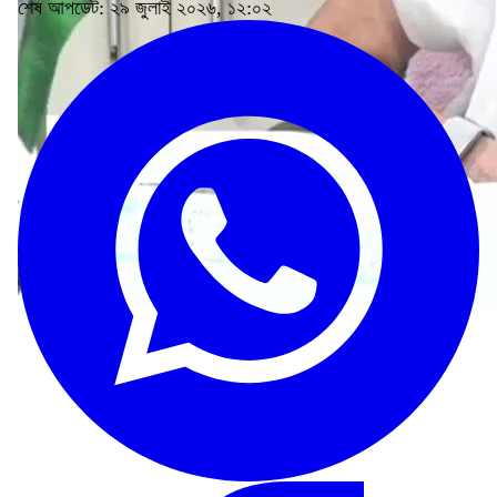
শেষ আপডেট: ২৯ জুলাই ২০২৬, ১২:০২