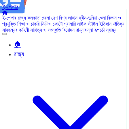
ই-পেপার
ই-পেপার
রাজ্য
কলকাতা
জেলা
দেশ
বিশ্ব জাহান
দ্বীন-দুনিয়া
খেলা
বিজ্ঞান ও
প্রযুক্তি
শিক্ষা ও চাকরি
ভিডিও
ফোটো গ্যালারি
লাইফ স্টাইল
ইতিহাস ঐতিহ্য
সাফল্যের কাহিনী
সাহিত্য ও সংস্কৃতি
বিনোদন
রান্নাবান্না
রূপচর্চা
স্বাস্থ্য
🏠︎
রাজ্য