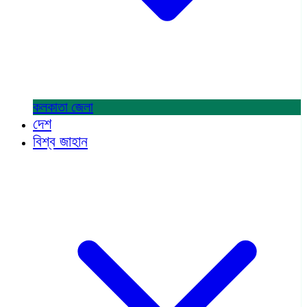
কলকাতা
জেলা
দেশ
বিশ্ব জাহান