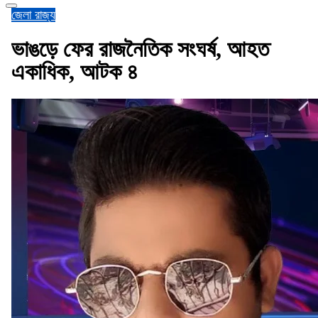
জেলা
রাজ্য
ভাঙড়ে ফের রাজনৈতিক সংঘর্ষ, আহত
একাধিক, আটক ৪