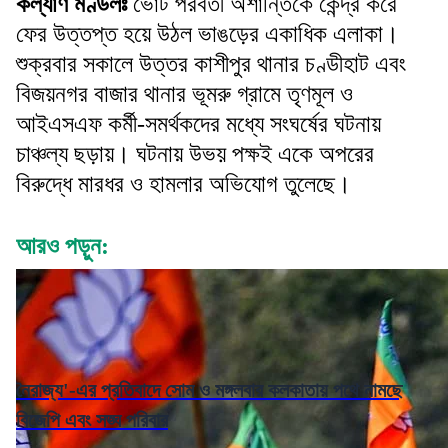
কল্যাণ মণ্ডলঃ
ভোট পরবর্তী অশান্তিকে কেন্দ্র করে
ফের উত্তপ্ত হয়ে উঠল ভাঙড়ের একাধিক এলাকা।
শুক্রবার সকালে উত্তর কাশীপুর থানার চণ্ডীহাট এবং
বিজয়নগর বাজার থানার ভূমরু গ্রামে তৃণমূল ও
আইএসএফ কর্মী-সমর্থকদের মধ্যে সংঘর্ষের ঘটনায়
চাঞ্চল্য ছড়ায়। ঘটনায় উভয় পক্ষই একে অপরের
বিরুদ্ধে মারধর ও হামলার অভিযোগ তুলেছে।
আরও পড়ুন:
নৈরাজ্য'-এর প্রতিবাদে সোম ও মঙ্গলবার কলকাতায় পথে নামছে
বিজেপি এবং সঙ্ঘ পরিবার