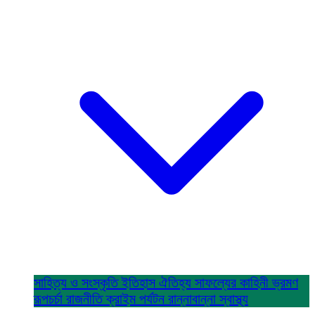
সাহিত্য ও সংস্কৃতি
ইতিহাস ঐতিহ্য
সাফল্যের কাহিনী
ভ্রমণ
রূপচর্চা
রাজনীতি
ক্রাইম
পর্যটন
রান্নাবান্না
স্বাস্থ্য