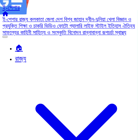
ই-পেপার
ই-পেপার
রাজ্য
কলকাতা
জেলা
দেশ
বিশ্ব জাহান
দ্বীন-দুনিয়া
খেলা
বিজ্ঞান ও
প্রযুক্তি
শিক্ষা ও চাকরি
ভিডিও
ফোটো গ্যালারি
লাইফ স্টাইল
ইতিহাস ঐতিহ্য
সাফল্যের কাহিনী
সাহিত্য ও সংস্কৃতি
বিনোদন
রান্নাবান্না
রূপচর্চা
স্বাস্থ্য
🏠︎
রাজ্য