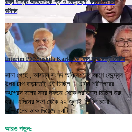
রাহুল গান্ধির অভিযোগকে ‘ভুল ও ভিত্তিহীন’ বললো নির্বাচন
কমিশন
Interim PM Sushila Karki-কে ফোন প্রধানমন্ত্রী মোদির
জানা গেছে , আসন্ন সংসদ অধিবেশনের আগে কেন্দ্রের
উপর চাপ বাড়াতেই এই মিছিল । এদিন শ্রীনগরের
কংগ্রেস দলের সদর দফতর থেকে প্রতিবাদ মিছিল শুরু
হয়। এদিনের সভা থেকে ২২ জুলাই 'দিল্লি চলো'
অভিযানের ডাক দিয়েছে দলটি।
আরও পড়ুন: