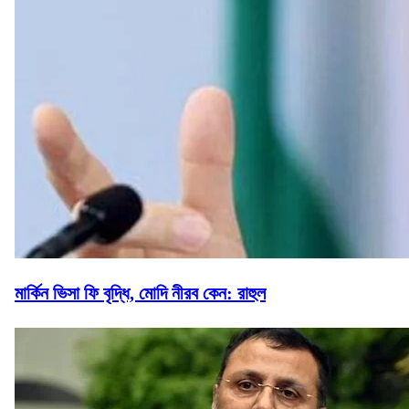
মার্কিন ভিসা ফি বৃদ্ধি, মোদি নীরব কেন: রাহুল