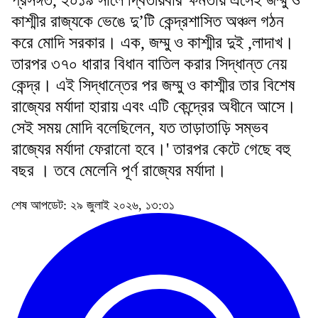
প্রসঙ্গত, ২০১৯ সালে দ্বিতীয়বার ক্ষমতায় এসেই জম্মু ও
কাশ্মীর রাজ্যকে ভেঙে দু’টি কেন্দ্রশাসিত অঞ্চল গঠন
করে মোদি সরকার। এক, জম্মু ও কাশ্মীর দুই ,লাদাখ।
তারপর ৩৭০ ধারার বিধান বাতিল করার সিদ্ধান্ত নেয়
কেন্দ্র। এই সিদ্ধান্তের পর জম্মু ও কাশ্মীর তার বিশেষ
রাজ্যের মর্যাদা হারায় এবং এটি কেন্দ্রের অধীনে আসে।
সেই সময় মোদি বলেছিলেন, যত তাড়াতাড়ি সম্ভব
রাজ্যের মর্যাদা ফেরানো হবে।' তারপর কেটে গেছে বহু
বছর । তবে মেলেনি পূর্ণ রাজ্যের মর্যাদা।
শেষ আপডেট: ২৯ জুলাই ২০২৬, ১৩:৩১