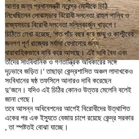
আনার জন্য প্রধানমন্ত্রী নরেন্দ্র মোদীকে চিঠি
লিখেছিলেন লোকসভার বিরোধী দলনেতা রাহুল গান্ধি ও
রাজ্যসভার বিরোধী দলনেতা মল্লিকার্জুন খাড়গে।
চিঠিতে লেখা হয়েছে, 'গত পাঁচ বছর ধরে জম্মু ও কাশ্মীরের
জনগণ পূর্ণ রাজ্যের মর্যাদা ফেরানোর জন্য
ধারাবাহিকভাবে দাবি করে আসছে। এই দাবি বৈধ এবং
তাঁদের সাংবিধানিক ও গণতান্ত্রিক অধিকারের সঙ্গে
দৃঢ়ভাবে জড়িত।' তাছাড়া কেন্দ্রশাসিত অঞ্চল লাদাখকেও
সংবিধানের ষষ্ঠ তফসিলে আনারও দাবি করেছেন
দু’জনে। যদিও এই চিঠির কোনও উত্তর মেলেনি বলেই
জানা গেছে।
তবে আসন্ন অধিবেশনের আগেই বিরোধীদের উত্থাপিত
একের পর এক ইস্যুতে বেজায় চাপে রয়েছে কেন্দ্র সরকার
, তা স্পষ্টতই বোঝা যাচ্ছে।