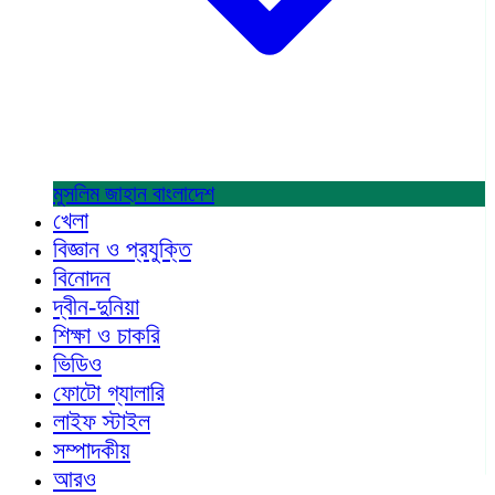
মুসলিম জাহান
বাংলাদেশ
খেলা
বিজ্ঞান ও প্রযুক্তি
বিনোদন
দ্বীন-দুনিয়া
শিক্ষা ও চাকরি
ভিডিও
ফোটো গ্যালারি
লাইফ স্টাইল
সম্পাদকীয়
আরও