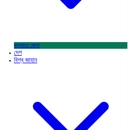
কলকাতা
জেলা
দেশ
বিশ্ব জাহান