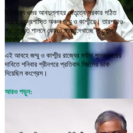
ইতিমধ্যে ওমর আবদুল্লাহর নেতৃত্বে সরকার গঠিত
হয়েছে কেন্দ্রশাসিত অঞ্চল জম্মু ও কাশ্মীরে। তারপরেও
প্রতিশ্রুতি পালনে কোনও গরজ দেখাচ্ছে না মোদি
সরকার।
এই আবহে জম্মু ও কাশ্মীর রাজ্যের মর্যাদা পুনরুদ্ধারের
দাবিতে শনিবার শ্রীনগরে প্রতিবাদ মিছলের ডাক
দিয়েছিল কংগ্রেস।
আরও পড়ুন: