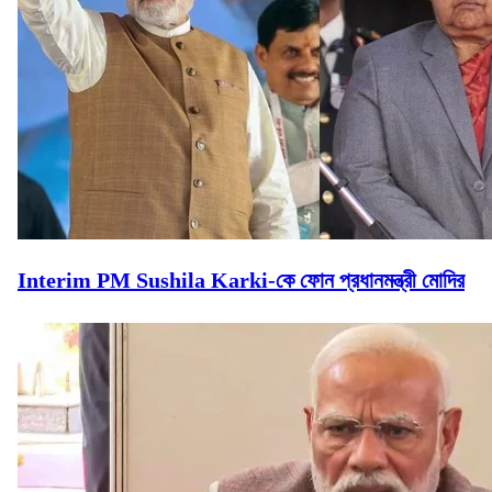
Interim PM Sushila Karki-কে ফোন প্রধানমন্ত্রী মোদির