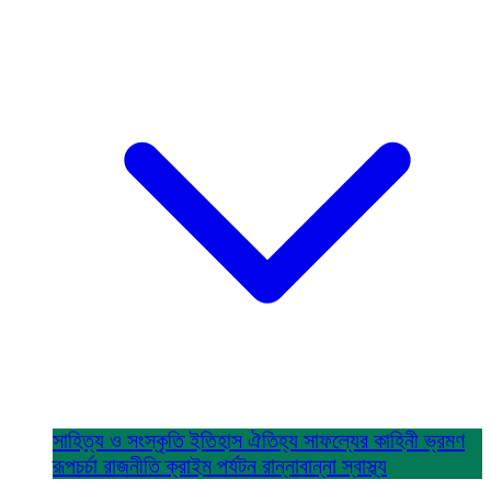
সাহিত্য ও সংস্কৃতি
ইতিহাস ঐতিহ্য
সাফল্যের কাহিনী
ভ্রমণ
রূপচর্চা
রাজনীতি
ক্রাইম
পর্যটন
রান্নাবান্না
স্বাস্থ্য