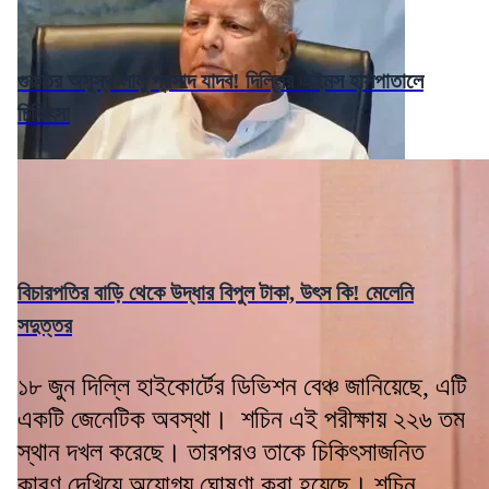
গুরুতর অসুস্থ লালু প্রসাদ যাদব! দিল্লির এইমস হাসপাতালে
চিকিৎসা
বিচারপতির বাড়ি থেকে উদ্ধার বিপুল টাকা, উৎস কি! মেলেনি
সদুত্তর
১৮ জুন দিল্লি হাইকোর্টের ডিভিশন বেঞ্চ জানিয়েছে, এটি
একটি জেনেটিক অবস্থা। শচিন এই পরীক্ষায় ২২৬ তম
স্থান দখল করেছে। তারপরও তাকে চিকিৎসাজনিত
কারণ দেখিয়ে অযোগ্য ঘোষণা করা হয়েছে। শচিন