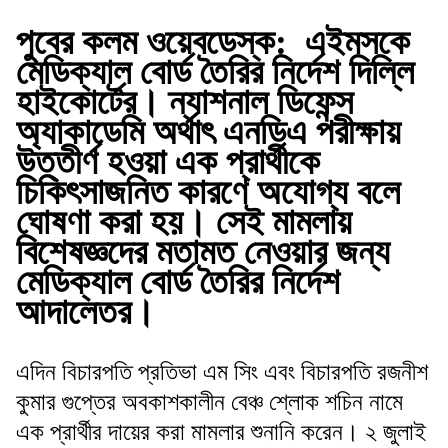
পুবের কলম ওয়েবডেস্ক
:
এইমসকে
মেডিক্যাল বোর্ড তৈরির নির্দেশ দিল্লি
হাইকোর্টের। ন্যাশনাল ডিফেন্স
অ্যাকাডেমি অর্থাৎ এনডিএ পরীক্ষায়
উত্তীর্ণ হওয়া এক প্রার্থীকে
চিকিৎসাজনিত কারণে অযোগ্য বলে
ঘোষণা করা হয়। সেই মামলায়
বিশেষজ্ঞদের মতামত নেওয়ার জন্য
মেডিক্যাল বোর্ড তৈরির নির্দেশ
আদালেতর।
এদিন বিচারপতি প্রতিভা এম সিং এবং বিচারপতি রজনীশ
কুমার গুপ্তের অবকাশকালীন বেঞ্চ শ্লোক শচিন নামে
এক প্রার্থীর দায়ের করা মামলার শুনানি করেন। ২ জুলাই