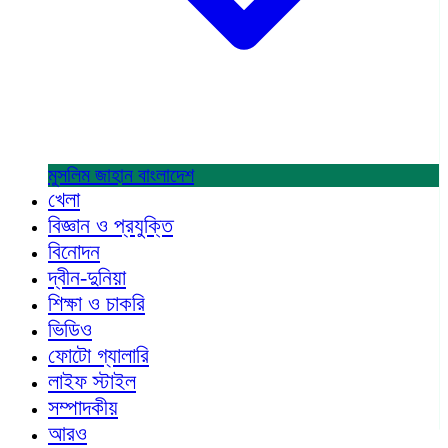
মুসলিম জাহান
বাংলাদেশ
খেলা
বিজ্ঞান ও প্রযুক্তি
বিনোদন
দ্বীন-দুনিয়া
শিক্ষা ও চাকরি
ভিডিও
ফোটো গ্যালারি
লাইফ স্টাইল
সম্পাদকীয়
আরও