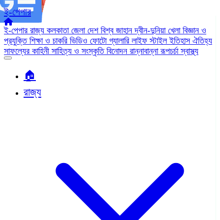
ই-পেপার
ই-পেপার
রাজ্য
কলকাতা
জেলা
দেশ
বিশ্ব জাহান
দ্বীন-দুনিয়া
খেলা
বিজ্ঞান ও
প্রযুক্তি
শিক্ষা ও চাকরি
ভিডিও
ফোটো গ্যালারি
লাইফ স্টাইল
ইতিহাস ঐতিহ্য
সাফল্যের কাহিনী
সাহিত্য ও সংস্কৃতি
বিনোদন
রান্নাবান্না
রূপচর্চা
স্বাস্থ্য
🏠︎
রাজ্য