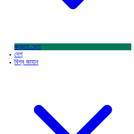
কলকাতা
জেলা
দেশ
বিশ্ব জাহান