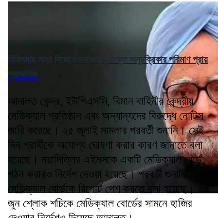
চিকিৎসায় সাড়া দিচ্ছেন মনমোহন, রক্তে অনুচক্রিকার পরিমাণ প্রায়
স্বাভাবিক
আদালত কেন্দ্র, ইউপিএসসি, বিমান বাহিনীর কেন্দ্রীয়
মেডিক্যাল প্রতিষ্ঠান এবং অন্যান্যদের বিরুদ্ধে নোটিস
জারি করেছে। ২৫ জুলাই মামলার পরবর্তী শুনানি। সেই
দিন প্রার্থীকে অযোগ্য ঘোষণা করার কারণ জানাতে বলা
হয়েছে। নয়াদিল্লির এইমসকে একটি মেডিক্যাল বোর্ড
গঠন করারও নির্দেশ দেওয়া হয়েছে। পরবর্তী শুনানিতে
মেডিক্যাল বোর্ডকে রিপোর্ট পেশ করতে বলা হয়েছে। ২০
জুন শ্লোক শচিকে মেডিক্যাল বোর্ডের সামনে হাজির