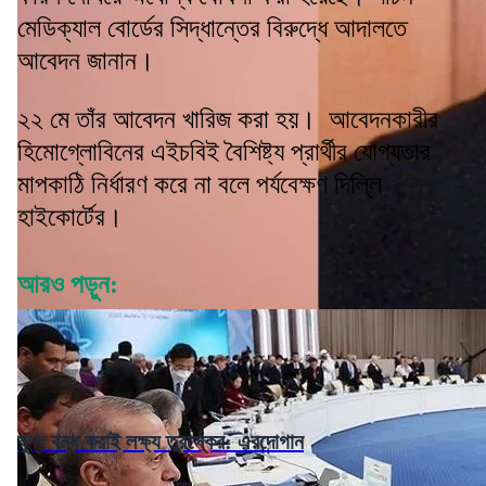
মেডিক্যাল বোর্ডের সিদ্ধান্তের বিরুদ্ধে আদালতে
আবেদন জানান।
২২ মে তাঁর আবেদন খারিজ করা হয়। আবেদনকারীর
হিমোগ্লোবিনের এইচবিই বৈশিষ্ট্য প্রার্থীর যোগ্যতার
মাপকাঠি নির্ধারণ করে না বলে পর্যবেক্ষণ দিল্লি
হাইকোর্টের।
আরও পড়ুন:
যুদ্ধ বন্ধ করাই লক্ষ্য তুরস্কের: এরদোগান