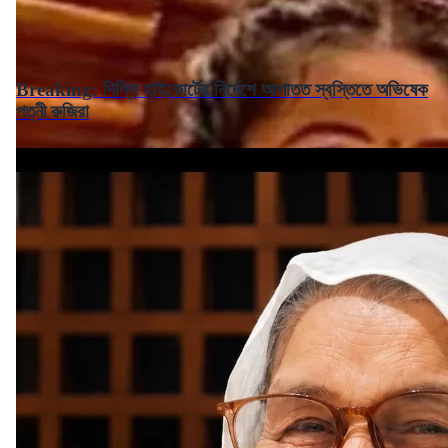
Breaking: দিল্লি হাইকোর্টের নির্দেশে আপাতত স্বস্তিতে অভিষেক
পত্নী রুজিরা