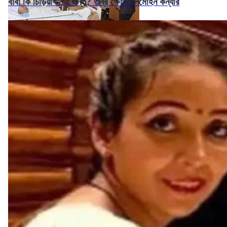
বাবা কি চিড়িয়াখানার জন্তু? তীব্র ক্ষোভ মনমোহন কন্যার