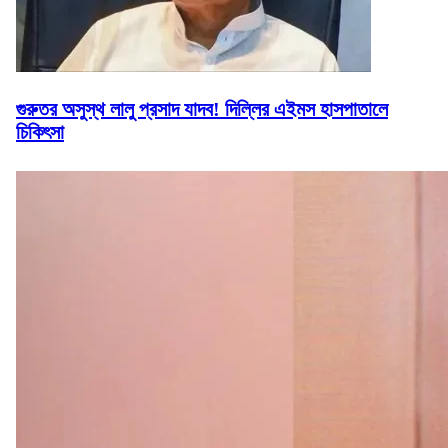
গুরুতর অসুস্থ লালু প্রসাদ যাদব! দিল্লির এইমস হাসপাতালে
চিকিৎসা