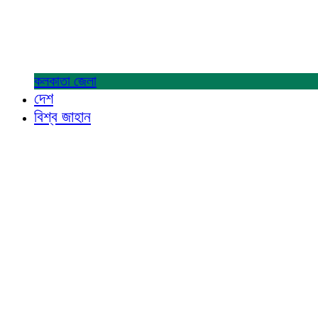
কলকাতা
জেলা
দেশ
বিশ্ব জাহান