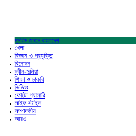
মুসলিম জাহান
বাংলাদেশ
খেলা
বিজ্ঞান ও প্রযুক্তি
বিনোদন
দ্বীন-দুনিয়া
শিক্ষা ও চাকরি
ভিডিও
ফোটো গ্যালারি
লাইফ স্টাইল
সম্পাদকীয়
আরও