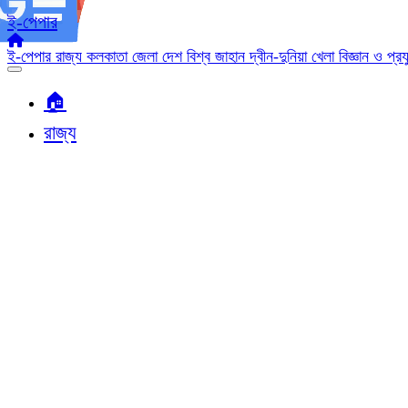
ই-পেপার
ই-পেপার
রাজ্য
কলকাতা
জেলা
দেশ
বিশ্ব জাহান
দ্বীন-দুনিয়া
খেলা
বিজ্ঞান ও প্র
🏠︎
রাজ্য