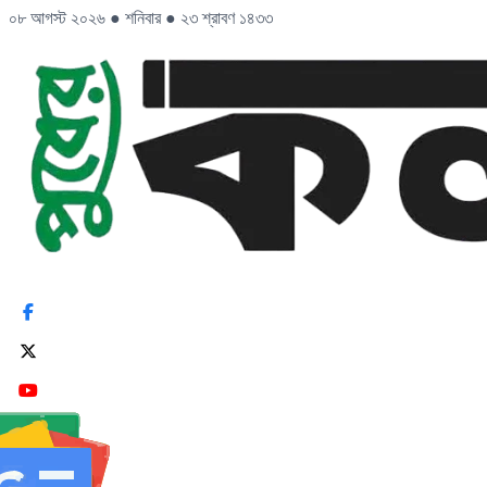
০৮ আগস্ট ২০২৬
●
শনিবার
●
২৩ শ্রাবণ ১৪৩৩