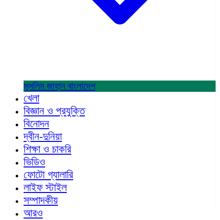
মুসলিম জাহান
বাংলাদেশ
খেলা
বিজ্ঞান ও প্রযুক্তি
বিনোদন
দ্বীন-দুনিয়া
শিক্ষা ও চাকরি
ভিডিও
ফোটো গ্যালারি
লাইফ স্টাইল
সম্পাদকীয়
আরও