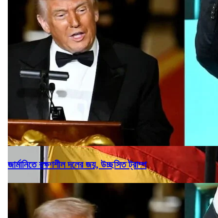
জার্মানিতে রক্ষণশীল দলের জয়, উচ্ছসিত ট্রাম্প