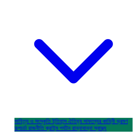
সাহিত্য ও সংস্কৃতি
ইতিহাস ঐতিহ্য
সাফল্যের কাহিনী
ভ্রমণ
রূপচর্চা
রাজনীতি
ক্রাইম
পর্যটন
রান্নাবান্না
স্বাস্থ্য