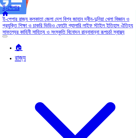
ই-পেপার
ই-পেপার
রাজ্য
কলকাতা
জেলা
দেশ
বিশ্ব জাহান
দ্বীন-দুনিয়া
খেলা
বিজ্ঞান ও
প্রযুক্তি
শিক্ষা ও চাকরি
ভিডিও
ফোটো গ্যালারি
লাইফ স্টাইল
ইতিহাস ঐতিহ্য
সাফল্যের কাহিনী
সাহিত্য ও সংস্কৃতি
বিনোদন
রান্নাবান্না
রূপচর্চা
স্বাস্থ্য
🏠︎
রাজ্য