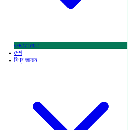
কলকাতা
জেলা
দেশ
বিশ্ব জাহান