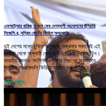
এফআইআর খারিজ না হলে ফের দেশব্যাপী আন্দোলনের হুঁশিয়ারি
সিজেপি-র, সুপ্রিম কোর্টের নির্দেশে অসন্তোষ
দুই দেশের মধ্যে চুক্তি অনুসারে, শুক্রবার সকালেই এই
এলাকা থেকে অস্থায়ী সেনা ছাউনি সরিয়ে নিয়েছে চিন।
ভারতীয় সেনাও সংশ্লিষ্ট এলাকার পিছনের অবস্থানে
সামরিক সরঞ্জামগুলি ফিরিয়ে আনতে শুরু করেছে।
আরও পড়ুন: