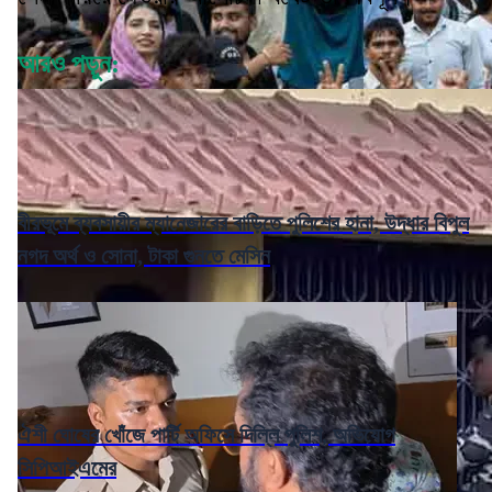
আরও পড়ুন:
বীরভূমে ব্যবসায়ীর ম্যানেজারের বাড়িতে পুলিশের হানা, উদ্ধার বিপুল
নগদ অর্থ ও সোনা, টাকা গুনতে মেসিন
ঐশী ঘোষের খোঁজে পার্টি অফিসে দিল্লি পুলিশ, অভিযোগ
সিপিআইএমের