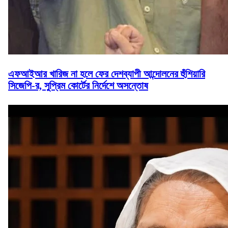
এফআইআর খারিজ না হলে ফের দেশব্যাপী আন্দোলনের হুঁশিয়ারি
সিজেপি-র, সুপ্রিম কোর্টের নির্দেশে অসন্তোষ