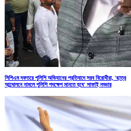
সিপিএম দফতরে পুলিশি অভিযানের প্রতিবাদে সরব বিরোধীরা, 'ছাত্র
আন্দোলনে নামলে পুলিশি পদক্ষেপ মানতে হবে' সাফাই নড্ডার