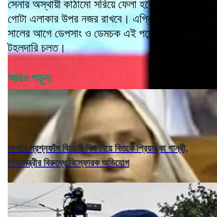
সেনার অস্থায়ী কাঠামো সরিয়ে ফেলা হবে। দুই পক্ষই
গোটা এলাকার উপর নজর রাখবে। এপ্রিল ২০২০
সালের আগে ডেপসাং ও ডেমচক এই পয়েন্ট পর্যন্ট
টহলদারি চলত।
আরও পড়ুন:
সংসদে প্রশ্নফাঁস বিরোধী বিল নিয়ে বিতর্কে প্রিয়াঙ্কা গান্ধী,
শিক্ষামন্ত্রীর বিরুদ্ধে বিস্ফোরক অভিযোগ