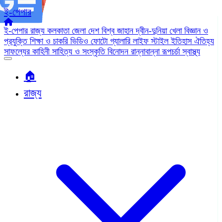
ই-পেপার
ই-পেপার
রাজ্য
কলকাতা
জেলা
দেশ
বিশ্ব জাহান
দ্বীন-দুনিয়া
খেলা
বিজ্ঞান ও
প্রযুক্তি
শিক্ষা ও চাকরি
ভিডিও
ফোটো গ্যালারি
লাইফ স্টাইল
ইতিহাস ঐতিহ্য
সাফল্যের কাহিনী
সাহিত্য ও সংস্কৃতি
বিনোদন
রান্নাবান্না
রূপচর্চা
স্বাস্থ্য
🏠︎
রাজ্য