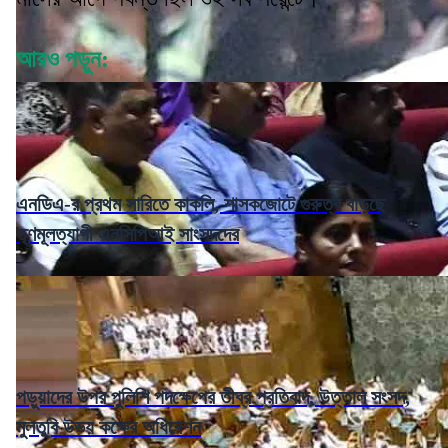
আরও পড়ুন:
এনডিএ-র প্রথম সারিতে কাকলি, শাসকজোটে গুরুত্ব বাড়ছে
তৃণমূলত্যাগী এনসিপিআই সাংসদদের
পড়ুয়াদের উপর পুলিশি পদক্ষেপের তীব্র প্রতিবাদ, উত্তাল সংসদ,
মুলতুবি উভয় কক্ষের অধিবেশন