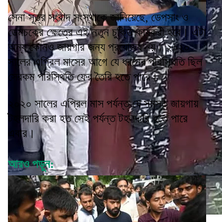
সেনা সূত্র সংবাদ সংস্থাকে জানিয়েছে, ডেপসাং ও
ডেমচকের ক্ষেত্রে এই নতুন চুক্তি কার্যকরী হবে। এটা
অন্য কোনও জায়গার জন্য প্রযোজ্য নয়। ২০২০
সালের এপ্রিল মাসের আগে যে ধরনের পরিস্থিতি ছিল
সেরকম পরিস্থিতি ফের তৈরি হতে পারে।
২০২০ সালের এপ্রিল মাস পর্যন্ত যে সমস্ত জায়গায়
টহলদারি করা হত সেই পর্যন্ত টহলদারি হতে পারে
এবার।
আরও পড়ুন: