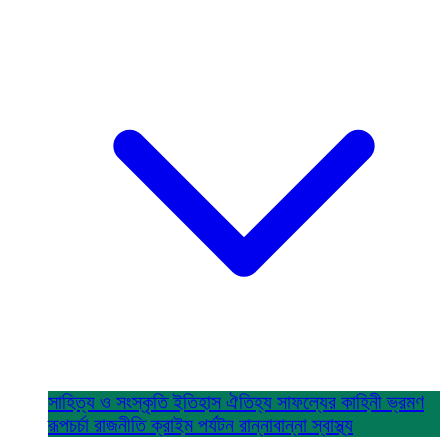
সাহিত্য ও সংস্কৃতি
ইতিহাস ঐতিহ্য
সাফল্যের কাহিনী
ভ্রমণ
রূপচর্চা
রাজনীতি
ক্রাইম
পর্যটন
রান্নাবান্না
স্বাস্থ্য