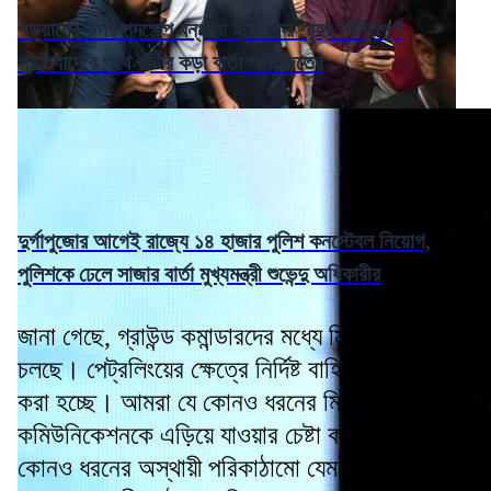
পড়ুয়াদের উপর পদক্ষেপ বন্ধ না হলে ফের 'বৃহৎ শান্তিপূর্ণ
প্রতিবাদে'র পথে হাঁটার কড়া বার্তা অভিজিতের
দুর্গাপুজোর আগেই রাজ্যে ১৪ হাজার পুলিশ কনস্টেবল নিয়োগ,
পুলিশকে ঢেলে সাজার বার্তা মুখ্যমন্ত্রী শুভেন্দু অধিকারীর
জানা গেছে, গ্রাউন্ড কমান্ডারদের মধ্যে মিটিং নিয়মিত
চলছে। পেট্রলিংয়ের ক্ষেত্রে নির্দিষ্ট বাহিনীকে নিয়োজিত
করা হচ্ছে। আমরা যে কোনও ধরনের মিস
কমিউনিকেশনকে এড়িয়ে যাওয়ার চেষ্টা করছি। যে
কোনও ধরনের অস্থায়ী পরিকাঠামো যেমন ছাউনি, তাঁবু,