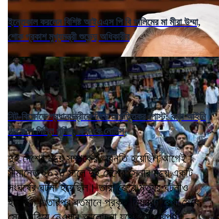
ইন্তেকাল করলেন বিশিষ্ট আইএএস পি বি সালিমের মা মীরা উম্মা,
শোক প্রকাশ মুখ্যমন্ত্রী শুভেন্দু অধিকারীর
নিট-বিক্ষোভে প্রধানমন্ত্রীকে নিয়ে আপত্তিকর পোস্ট: কড়া আইনি
পদক্ষেপে দিল্লি পুলিশ, এক্স-কে নোটিস
দুই দেশের মধ্য়ে সম্পর্কের অবনতি হয়েছিল আগেই।
সীমান্তে ২০২০ সালে দুই দেশের সেনার মধ্য়ে একটি
সংঘর্ষের ঘটনা হয়েছিল। তারা জেরে মৃত্যুর ঘটনাও
হয়েছিল। তারপর বর্তমানে প্রকৃত নিয়ন্ত্রণ রেখা থেকে
সেনা সরিয়ে নেওয়ার আলোচনা যথেষ্ট তাৎপর্যপূর্ণ।