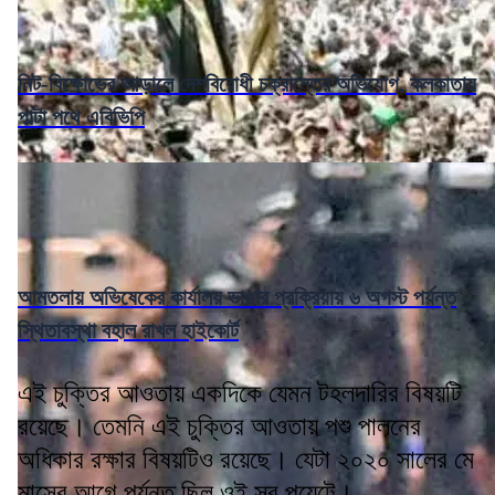
নিট-বিক্ষোভের আড়ালে দেশবিরোধী চক্রান্তের অভিযোগ, কলকাতায়
পাল্টা পথে এবিভিপি
আমতলায় অভিষেকের কার্যালয় ভাঙার প্রক্রিয়ায় ৬ অগস্ট পর্যন্ত
স্থিতাবস্থা বহাল রাখল হাইকোর্ট
এই চুক্তির আওতায় একদিকে যেমন টহলদারির বিষয়টি
রয়েছে। তেমনি এই চুক্তির আওতায় পশু পালনের
অধিকার রক্ষার বিষয়টিও রয়েছে। যেটা ২০২০ সালের মে
মাসের আগে পর্যন্ত ছিল ওই সব পয়েন্টে।