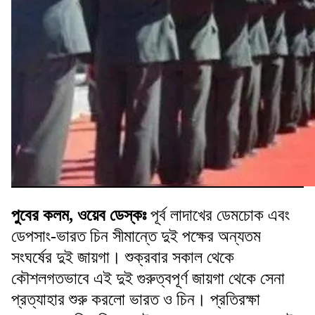
পুবের কলম, ওয়েব ডেস্কঃ
পূর্ব লাদাখের ডেমচোক এবং
ডেপসাং-ভারত চিন সীমান্তে দুই পক্ষের অন্যতম
সংঘর্ষের দুই জায়গা। শুক্রবার সকাল থেকে
কৌশলগতভাবে এই দুই গুরুত্বপূর্ণ জায়গা থেকে সেনা
প্রত্যাহার শুরু করলো ভারত ও চিন। প্রতিরক্ষা