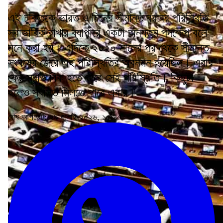
এই চুক্তিকে ভারত ও চিনের সীমান্ত বরাবর পরিস্থিতি
স্বাভাবিক রাখার ব্যাপারে একটা অন্যতম পদক্ষেপ বলে
মনে করা হয়। এদিকে ২০২০ সালের পর থেকে সীমান্ত
সংঘর্ষের জেরে এই পরিস্থিতির অবনমন হয়েছিল। এবার
ফের স্বাভাবিক হতে পারে সেই পরিস্থিতি। কিছুটা
হলেও স্বস্তি মিলতে পারে এবার।
শেষ আপডেট: ২৯ জুলাই ২০২৬, ১৫:৪৭