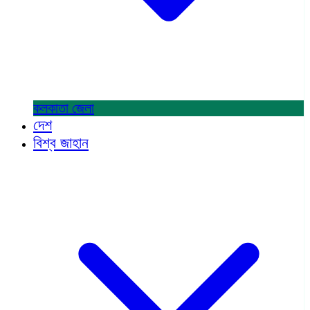
কলকাতা
জেলা
দেশ
বিশ্ব জাহান