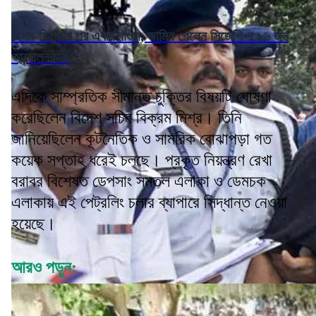
অসম-বিহারের পর এবার বাংলা, জামিন পেলেন সিজেপি-র ১৬ জন
আন্দোলনকারী
এদিকে সাম্প্রতিক সীমান্ত চুক্তির বিষয়টি ঘোষণা
করেছিলেন বিদেশ সচিব বিক্রম মিশ্র। তিনি
জানিয়েছিলেন কূটনৈতিক ও সামরিক বোঝাপড়া গত
কয়েক সপ্তাহ ধরেই চলছে। প্রকৃত নিয়ন্ত্রণ রেখা
বরাবর বিশেষত ডেপসাং সমতল এলাকা ও ডেমচক
এলাকায় এই পেট্রলিং চলার ব্যাপারে সিদ্ধান্ত নেওয়া
হয়েছে।
আরও পড়ুন: