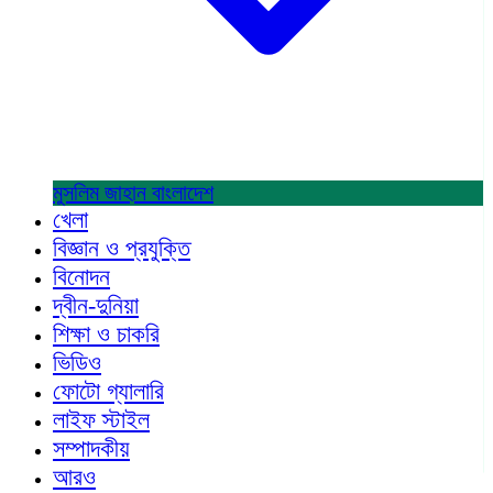
মুসলিম জাহান
বাংলাদেশ
খেলা
বিজ্ঞান ও প্রযুক্তি
বিনোদন
দ্বীন-দুনিয়া
শিক্ষা ও চাকরি
ভিডিও
ফোটো গ্যালারি
লাইফ স্টাইল
সম্পাদকীয়
আরও