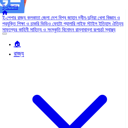
ই-পেপার
ই-পেপার
রাজ্য
কলকাতা
জেলা
দেশ
বিশ্ব জাহান
দ্বীন-দুনিয়া
খেলা
বিজ্ঞান ও
প্রযুক্তি
শিক্ষা ও চাকরি
ভিডিও
ফোটো গ্যালারি
লাইফ স্টাইল
ইতিহাস ঐতিহ্য
সাফল্যের কাহিনী
সাহিত্য ও সংস্কৃতি
বিনোদন
রান্নাবান্না
রূপচর্চা
স্বাস্থ্য
🏠︎
রাজ্য