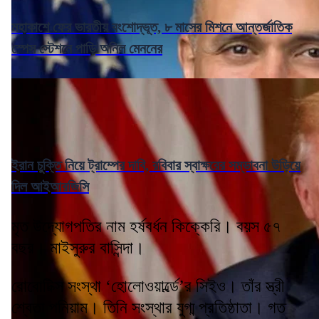
মহাকাশে ফের ভারতীয় বংশোদ্ভূত, ৮ মাসের মিশনে আন্তর্জাতিক
স্পেস স্টেশনে পাড়ি অনিল মেননের
ইরান চুক্তি নিয়ে ট্রাম্পের দাবি, রবিবার স্বাক্ষরের সম্ভাবনা উড়িয়ে
দিল আইআরজিসি
মৃত উদ্যোগপতির নাম হর্ষবর্ধন কিক্কেরি। বয়স ৫৭
বছর। মাইসুরুর বাসিন্দা।
রোবোটিক্স সংস্থা ‘হোলোওয়ার্ল্ডে’র সিইও। তাঁর স্ত্রী
শ্বেতা পনিয়াম। তিনি সংস্থার যুগ্ম প্রতিষ্ঠাতা। গত