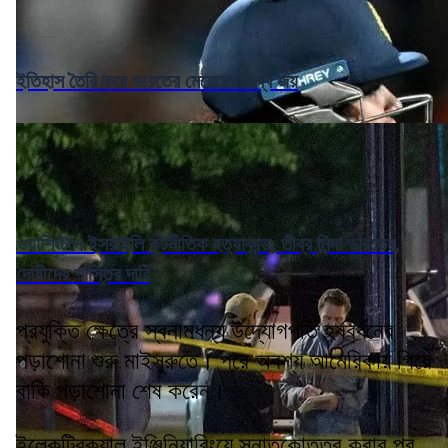
ইতিহাস তৈরি করে ভারতের মেয়েদের বিশ্ব জয়
ওয়াশিংটনে ইসরাইলি কূটনীতিক হত্যাকান্ড, তীব্র নিন্দা ভারতের,
দোষীদের শাস্তির দাবি
প্রযুক্তি ক্ষেত্রে স্বনামধন্য উদ্যোগপতি হর্ষবর্ধনের
পড়াশোনা শুরু মাইসুরুতে। পরে অবশ্য আমেরিকায় গিয়ে
বাকি পড়াশোনা শেষ করেন।
ইলেকট্রিক্যাল ইঞ্জিনিয়ারিংয়ে স্নাতকোত্তর করার পর