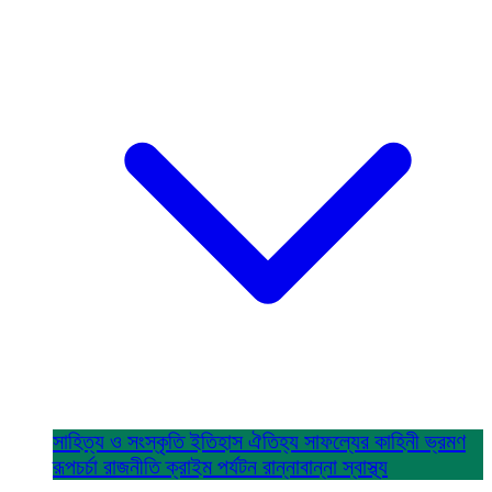
সাহিত্য ও সংস্কৃতি
ইতিহাস ঐতিহ্য
সাফল্যের কাহিনী
ভ্রমণ
রূপচর্চা
রাজনীতি
ক্রাইম
পর্যটন
রান্নাবান্না
স্বাস্থ্য