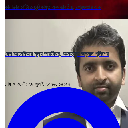
কানাডার মাটিতে ছুরিকাহত এক ভারতীয়, গ্রেফতার এক
ফের আমেরিকায় মৃত্যু ভারতীয়র, আত্মহত্যা অনুমান পুলিশের
শেষ আপডেট: ২৯ জুলাই ২০২৬, ১৪:২৭