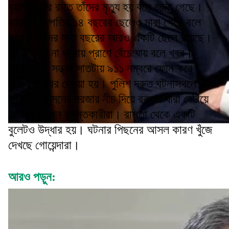
বৃহস্পতিবার রাতে তাঁদের মৃত্যু হয় বলে জানা গেছে।
ভারতীয় দম্পতির ১৪ বছরের ছেলেও মারা গেছে বলে
খবর। তাঁদের সাত বছরের আরও একটি ছেলে রয়েছে।
সে বাড়িতে না থাকায় প্রাণে বেঁচে যায় বলে খবর।
ঘটনার দিন সন্ধ্যা সাতটায় ৯১১ নম্বরে ফোন করে
পুলিশকে খবর দেওয়া হয়। পুলিশ দ্রুত ঘটনাস্থলে
পৌঁছয়। সামনের দরজার নীচ দিয়ে রক্তর ধারা বেরিয়ে
আসতে দেখেন তদন্তকারীরা। রাস্তা থেকে একটি
বুলেটও উদ্ধার হয়। ঘটনার পিছনের আসল কারণ খুঁজে
দেখছে গোয়েন্দারা।
আরও পড়ুন: