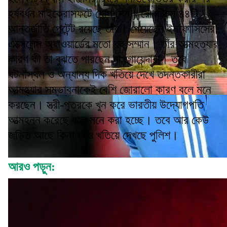
হর্ষবর্ধন মাইক্রোসফটে যোগ দেন। রোবটিক্সে ৪৪টি
আন্তর্জাতি পেটেন্ট রয়েছে তাঁর। পেয়েছেন ইনফোসিসের
এক্সেলেন্স অ্যাওয়ার্ডের মতো বহু সম্মান। তাঁর আত্মহত্যার
কারণ কী তা বুঝতে পারছেন না গোয়েন্দারা। তবে
ঘটনাস্থল ও অন্যান্য দিক খতিয়ে দেখে তদন্তকারীরা
আত্মহ্ত্যার সম্ভাবনাকেই বেশি জোরালো কারণ বলে মনে
করছেন। স্ত্রী-পুত্রকে খুন করে ভারতীয় উদ্যোগপতি
আত্মহনন করেছে বলে মনে করা হচ্ছে। তবে আর কেউ
জড়িত আছে কিনা তাও খতিয়ে দেখছে পুলিশ।
আরও পড়ুন: