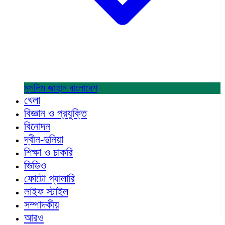
মুসলিম জাহান
বাংলাদেশ
খেলা
বিজ্ঞান ও প্রযুক্তি
বিনোদন
দ্বীন-দুনিয়া
শিক্ষা ও চাকরি
ভিডিও
ফোটো গ্যালারি
লাইফ স্টাইল
সম্পাদকীয়
আরও