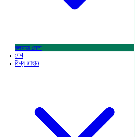
কলকাতা
জেলা
দেশ
বিশ্ব জাহান