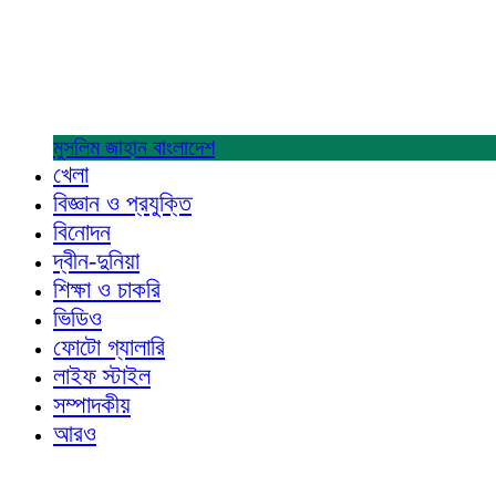
মুসলিম জাহান
বাংলাদেশ
খেলা
বিজ্ঞান ও প্রযুক্তি
বিনোদন
দ্বীন-দুনিয়া
শিক্ষা ও চাকরি
ভিডিও
ফোটো গ্যালারি
লাইফ স্টাইল
সম্পাদকীয়
আরও