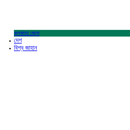
কলকাতা
জেলা
দেশ
বিশ্ব জাহান