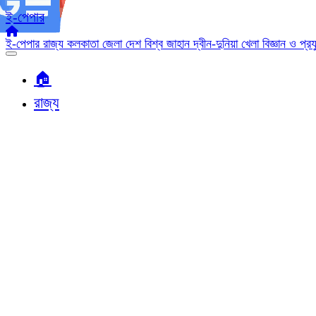
ই-পেপার
ই-পেপার
রাজ্য
কলকাতা
জেলা
দেশ
বিশ্ব জাহান
দ্বীন-দুনিয়া
খেলা
বিজ্ঞান ও প্র
🏠︎
রাজ্য