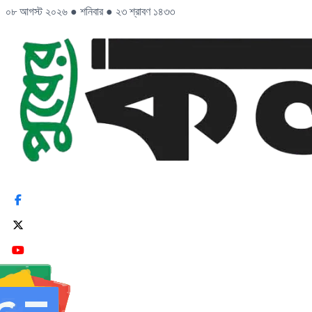
০৮ আগস্ট ২০২৬
●
শনিবার
●
২৩ শ্রাবণ ১৪৩৩