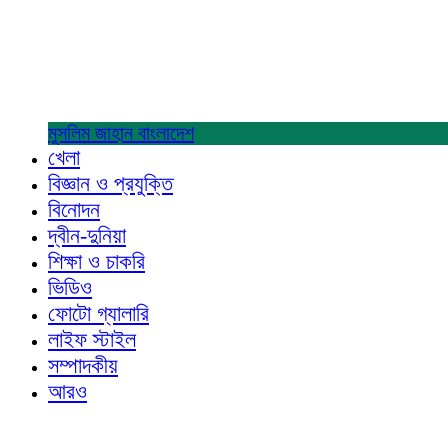
মুসলিম জাহান
বাংলাদেশ
খেলা
বিজ্ঞান ও প্রযুক্তি
বিনোদন
দ্বীন-দুনিয়া
শিক্ষা ও চাকরি
ভিডিও
ফোটো গ্যালারি
লাইফ স্টাইল
সম্পাদকীয়
আরও