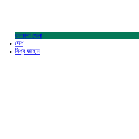
কলকাতা
জেলা
দেশ
বিশ্ব জাহান