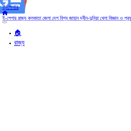
ই-পেপার
ই-পেপার
রাজ্য
কলকাতা
জেলা
দেশ
বিশ্ব জাহান
দ্বীন-দুনিয়া
খেলা
বিজ্ঞান ও প্র
🏠︎
রাজ্য