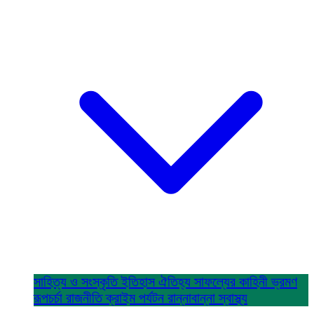
সাহিত্য ও সংস্কৃতি
ইতিহাস ঐতিহ্য
সাফল্যের কাহিনী
ভ্রমণ
রূপচর্চা
রাজনীতি
ক্রাইম
পর্যটন
রান্নাবান্না
স্বাস্থ্য