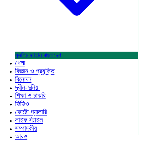
মুসলিম জাহান
বাংলাদেশ
খেলা
বিজ্ঞান ও প্রযুক্তি
বিনোদন
দ্বীন-দুনিয়া
শিক্ষা ও চাকরি
ভিডিও
ফোটো গ্যালারি
লাইফ স্টাইল
সম্পাদকীয়
আরও