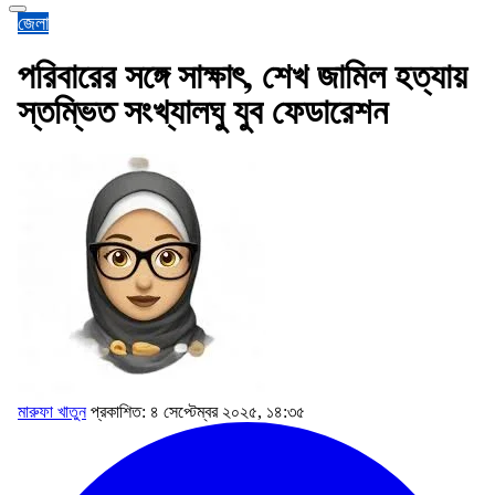
জেলা
পরিবারের সঙ্গে সাক্ষাৎ, শেখ জামিল হত্যায়
স্তম্ভিত সংখ্যালঘু যুব ফেডারেশন
মারুফা খাতুন
প্রকাশিত: ৪ সেপ্টেম্বর ২০২৫, ১৪:৩৫