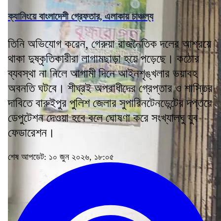
ক্যানিংয়ে বাংলাদেশী গ্রেফতার, এলাকায় চাঞ্চল্য
তিনি অভিযোগ করেন, গেরুয়া রাজনৈতিক দলের আশ্রয়ে
থাকা দুষ্কৃতিকারীরা লাগামছাড়া হয়ে পড়েছে। কঠোর
ব্যবস্থা না নিলে আগামী দিনে আইনশৃঙ্খলার ভয়াবহ
অবনতি ঘটবে। শীঘ্রই অপরাধীদের গ্রেপ্তার ও শাস্তির
দাবিতে বারুইপুর পুলিশ জেলার সুপারিনটেনডেন্টের দপ্তরে
ডেপুটেশন দেওয়া হবে বলে ঘোষণা করে সংখ্যালঘু যুব
ফেডারেশন।
শেষ আপডেট: ১০ জুন ২০২৬, ১৮:০৫