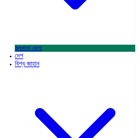
কলকাতা
জেলা
দেশ
বিশ্ব জাহান