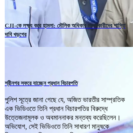
CJI-কে লক্ষ্য করে হামলা: মৌলিক অধিকার লঙ্ঘনকারীদের শাস্তি
দাবি খড়গের
শ্রীনগর সফরে যাচ্ছেন প্রধান বিচারপতি
পুলিশ সূত্রে জানা গেছে যে, অজিত ভারতীর সাম্প্রতিক
এক ভিডিওতে তিনি প্রধান বিচারপতির বিরুদ্ধে
উত্তেজনামূলক ও অবমাননাকর মন্তব্য করেছিলেন।
অভিযোগ, সেই ভিডিওতে তিনি সাধারণ মানুষকে