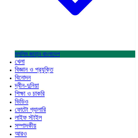
মুসলিম জাহান
বাংলাদেশ
খেলা
বিজ্ঞান ও প্রযুক্তি
বিনোদন
দ্বীন-দুনিয়া
শিক্ষা ও চাকরি
ভিডিও
ফোটো গ্যালারি
লাইফ স্টাইল
সম্পাদকীয়
আরও