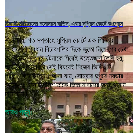
মীনাক্ষী নটরাজনের মনোনয়ন বাতিল, এবার সুপ্রিম কোর্টে কংগ্রেস
উল্লেখ্য, গত সপ্তাহে সুপ্রিম কোর্টে এক সিনিয়র
আইনজীবী প্রধান বিচারপতির দিকে জুতো নিক্ষেপের চেষ্টা
করেছিলেন। সেই ঘটনাকে ঘিরেই উত্তেজনা তৈরি হয়,
আর অজিত ভারতী সেই বিষয়েই নিজের ভিডিওটি
প্রকাশ করেছিলেন। জানা যায়, সোমবার দুপুরে নয়ডার
সেক্টর-৫৮ থানার পুলিশ তাঁকে জিজ্ঞাসাবাদের জন্য থানায়
নিয়ে যায়।
আরও পড়ুন: