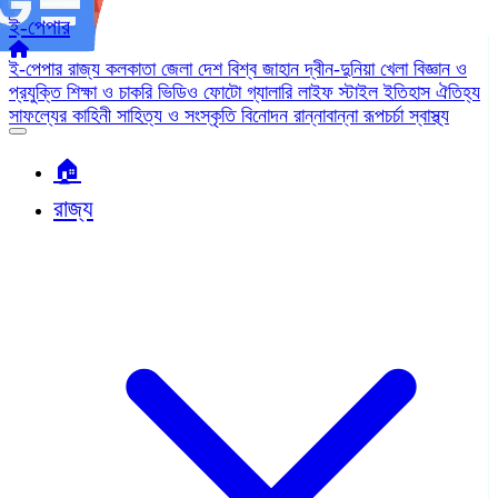
ই-পেপার
ই-পেপার
রাজ্য
কলকাতা
জেলা
দেশ
বিশ্ব জাহান
দ্বীন-দুনিয়া
খেলা
বিজ্ঞান ও
প্রযুক্তি
শিক্ষা ও চাকরি
ভিডিও
ফোটো গ্যালারি
লাইফ স্টাইল
ইতিহাস ঐতিহ্য
সাফল্যের কাহিনী
সাহিত্য ও সংস্কৃতি
বিনোদন
রান্নাবান্না
রূপচর্চা
স্বাস্থ্য
🏠︎
রাজ্য