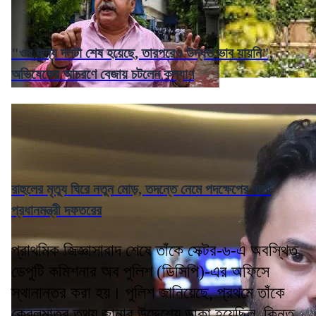
"ওর জন্য দলটা শেষ হয়েছে, তারপরেও উদ্ধত ভাব যায়নি",
অভিষেকের আচরণে বেজায় চটলেন কল্যাণ
রাহুলের মৃত্যু ঘিরে নতুন মোড়, তদন্তে নেমে পদক্ষেপের বার্তা
প্রধানমন্ত্রী দফতরের
প্রাথমিক জিজ্ঞাসাবাদ শেষে তাঁকে সেক্টর-৬-এ অবস্থিত
ডেপুটি কমিশনার অব পুলিশ (ডিসিপি)-এর অফিসে
স্থানান্তর করা হয়। পুলিশ জানিয়েছে, প্রথমে তাঁকে
কেবলমাত্র তথ্য জানার উদ্দেশ্যে ডাকা হয়েছিল, কিন্তু