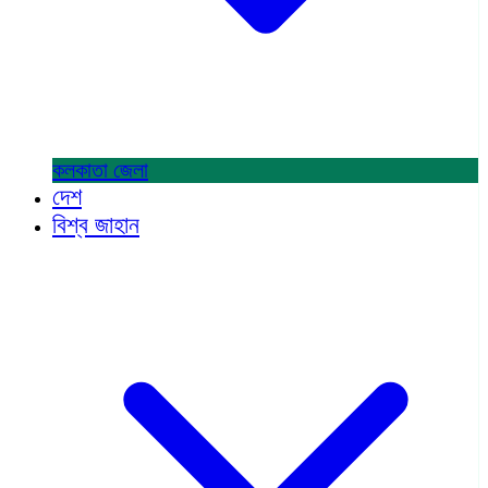
কলকাতা
জেলা
দেশ
বিশ্ব জাহান