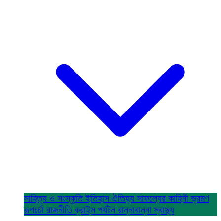
সাহিত্য ও সংস্কৃতি
ইতিহাস ঐতিহ্য
সাফল্যের কাহিনী
ভ্রমণ
রূপচর্চা
রাজনীতি
ক্রাইম
পর্যটন
রান্নাবান্না
স্বাস্থ্য