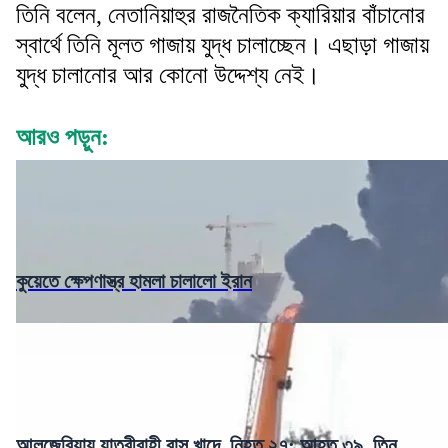
তিনি বলেন, নেতানিয়াহুর রাজনৈতিক ক্যারিয়ার বাঁচানোর
স্বার্থে তিনি মূলত গাজায় যুদ্ধ চালাচ্ছেন। এছাড়া গাজায়
যুদ্ধ চালানোর আর কোনো উদ্দেশ্য নেই।
আরও পড়ুন:
কুয়েতে ক্ষেপণাস্ত্র হামলা চালালো ইরান
আলজেরিয়ায় যাত্রীবাহী বাস খাদে, নিহত ২৭; আহত ৩৯, তিন