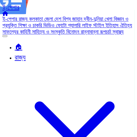
ই-পেপার
ই-পেপার
রাজ্য
কলকাতা
জেলা
দেশ
বিশ্ব জাহান
দ্বীন-দুনিয়া
খেলা
বিজ্ঞান ও
প্রযুক্তি
শিক্ষা ও চাকরি
ভিডিও
ফোটো গ্যালারি
লাইফ স্টাইল
ইতিহাস ঐতিহ্য
সাফল্যের কাহিনী
সাহিত্য ও সংস্কৃতি
বিনোদন
রান্নাবান্না
রূপচর্চা
স্বাস্থ্য
🏠︎
রাজ্য