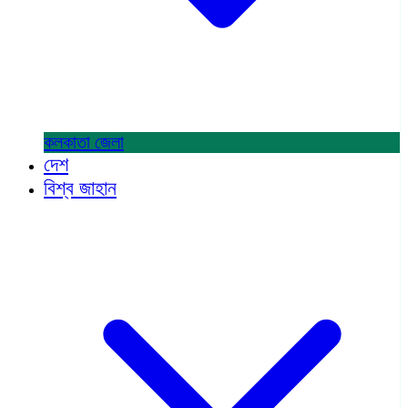
কলকাতা
জেলা
দেশ
বিশ্ব জাহান