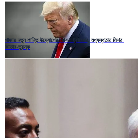
গাজায় নতুন শান্তি উদ্যোগের ঘোষণা ট্রাম্পের, মধ্যস্থতায় মিশর-
কাতার-তুরস্ক