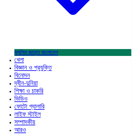
মুসলিম জাহান
বাংলাদেশ
খেলা
বিজ্ঞান ও প্রযুক্তি
বিনোদন
দ্বীন-দুনিয়া
শিক্ষা ও চাকরি
ভিডিও
ফোটো গ্যালারি
লাইফ স্টাইল
সম্পাদকীয়
আরও