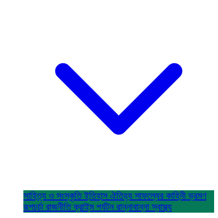
সাহিত্য ও সংস্কৃতি
ইতিহাস ঐতিহ্য
সাফল্যের কাহিনী
ভ্রমণ
রূপচর্চা
রাজনীতি
ক্রাইম
পর্যটন
রান্নাবান্না
স্বাস্থ্য