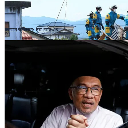
জাপানে ভূমিকম্প: মৃত বেড়ে ৩৪