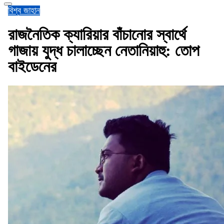
বিশ্ব জাহান
রাজনৈতিক ক্যারিয়ার বাঁচানোর স্বার্থে
গাজায় যুদ্ধ চালাচ্ছেন নেতানিয়াহু: তোপ
বাইডেনের