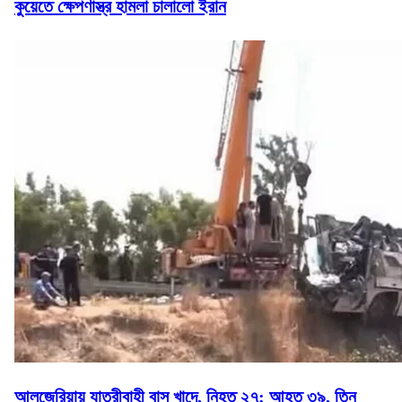
কুয়েতে ক্ষেপণাস্ত্র হামলা চালালো ইরান
আলজেরিয়ায় যাত্রীবাহী বাস খাদে, নিহত ২৭; আহত ৩৯, তিন