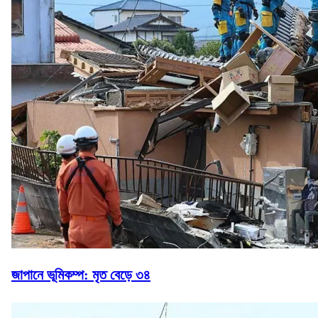
জাপানে ভূমিকম্প: মৃত বেড়ে ৩৪