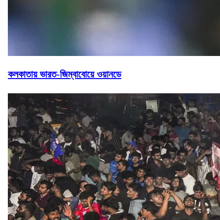
কলকাতায় ভারত-জিম্বাবোয়ে ওয়ানডে