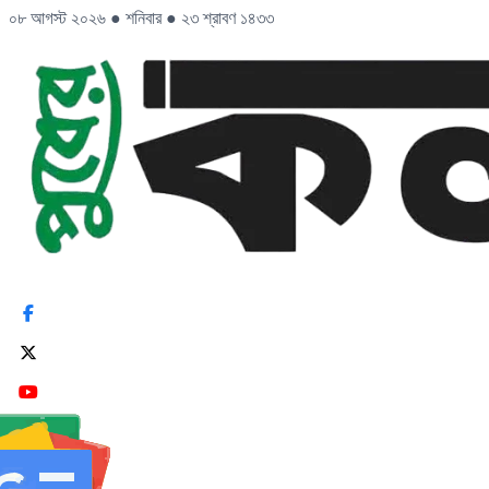
০৮ আগস্ট ২০২৬
●
শনিবার
●
২৩ শ্রাবণ ১৪৩৩