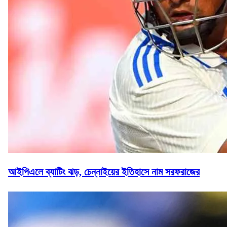
আইপিএলে ব্যাটিং ঝড়, চেন্নাইয়ের ইতিহাসে নাম সরফরাজের