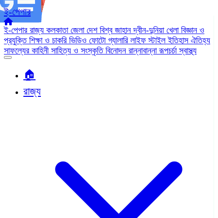
ই-পেপার
ই-পেপার
রাজ্য
কলকাতা
জেলা
দেশ
বিশ্ব জাহান
দ্বীন-দুনিয়া
খেলা
বিজ্ঞান ও
প্রযুক্তি
শিক্ষা ও চাকরি
ভিডিও
ফোটো গ্যালারি
লাইফ স্টাইল
ইতিহাস ঐতিহ্য
সাফল্যের কাহিনী
সাহিত্য ও সংস্কৃতি
বিনোদন
রান্নাবান্না
রূপচর্চা
স্বাস্থ্য
🏠︎
রাজ্য