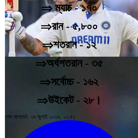
⇒ ম্যাচ - ১৭০
⇒রান - ৫,৮০০
⇒শতরান - ১২
⇒অর্ধশতরান - ৩৫
⇒সর্বোচ্চ - ১৬২
⇒উইকেট - ২৮।
শেষ আপডেট: ২৯ জুলাই ২০২৬, ১২:৪১