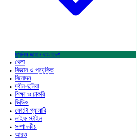
মুসলিম জাহান
বাংলাদেশ
খেলা
বিজ্ঞান ও প্রযুক্তি
বিনোদন
দ্বীন-দুনিয়া
শিক্ষা ও চাকরি
ভিডিও
ফোটো গ্যালারি
লাইফ স্টাইল
সম্পাদকীয়
আরও