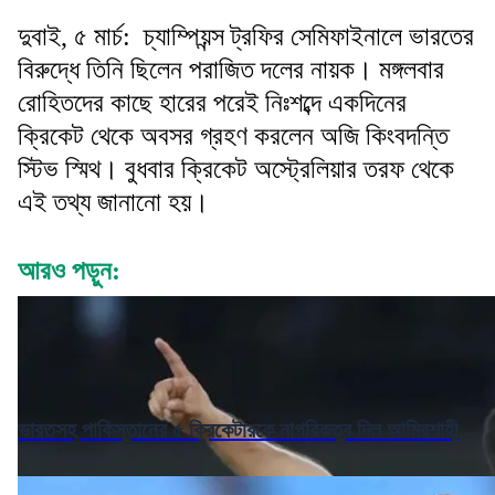
দুবাই, ৫ মার্চ: চ্যাম্পিয়ন্স ট্রফির সেমিফাইনালে ভারতের
বিরুদ্ধে তিনি ছিলেন পরাজিত দলের নায়ক। মঙ্গলবার
রোহিতদের কাছে হারের পরেই নিঃশব্দে একদিনের
ক্রিকেট থেকে অবসর গ্রহণ করলেন অজি কিংবদন্তি
স্টিভ স্মিথ। বুধবার ক্রিকেট অস্ট্রেলিয়ার তরফ থেকে
এই তথ্য জানানো হয়।
আরও পড়ুন:
ভারতসহ পাকিস্তানের ৫ ক্রিকেটারকে নাগরিকত্ব দিল আমিরশাহী