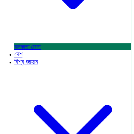
কলকাতা
জেলা
দেশ
বিশ্ব জাহান