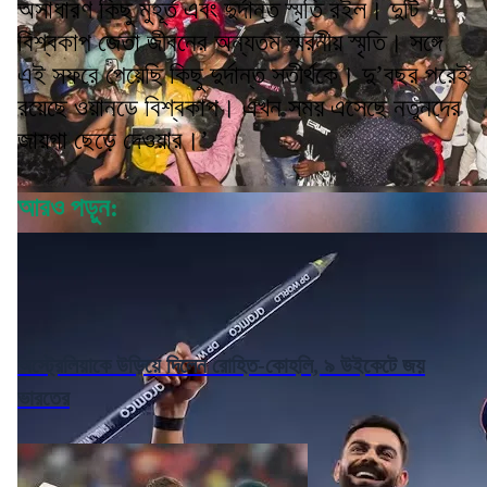
অসাধারণ কিছু মুহূর্ত এবং দুর্দান্ত স্মৃতি রইল। দুটি
বিশ্বকাপ জেতা জীবনের অন্যতম স্মরনীয় স্মৃতি। সঙ্গে
এই সফরে পেয়েছি কিছু দুর্দান্ত সতীর্থকে। দু’বছর পরেই
রয়েছে ওয়ানডে বিশ্বকাপ। এখন সময় এসেছে নতুনদের
জায়গা ছেড়ে দেওয়ার।’
আরও পড়ুন:
অস্ট্রেলিয়াকে উড়িয়ে দিলেন রোহিত-কোহলি, ৯ উইকেটে জয়
ভারতের