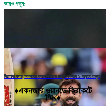
আরও পড়ুন:
সোমবারই ইংল্যান্ডে যাচ্ছেন কে এল রাহুল
বিরাটের কাছে অবসরের কারণ জানতে চাইল ভাজ্জির ৯ বছরের কন্যা
♦একনজরে ওয়ানডে ক্রিকেটে
স্মিথ♦