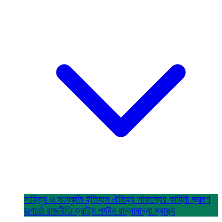
সাহিত্য ও সংস্কৃতি
ইতিহাস ঐতিহ্য
সাফল্যের কাহিনী
ভ্রমণ
রূপচর্চা
রাজনীতি
ক্রাইম
পর্যটন
রান্নাবান্না
স্বাস্থ্য