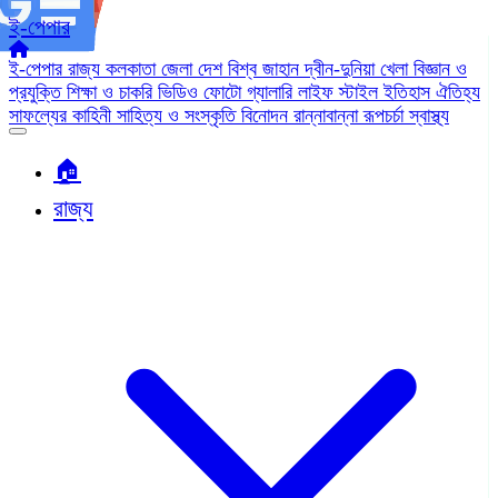
ই-পেপার
ই-পেপার
রাজ্য
কলকাতা
জেলা
দেশ
বিশ্ব জাহান
দ্বীন-দুনিয়া
খেলা
বিজ্ঞান ও
প্রযুক্তি
শিক্ষা ও চাকরি
ভিডিও
ফোটো গ্যালারি
লাইফ স্টাইল
ইতিহাস ঐতিহ্য
সাফল্যের কাহিনী
সাহিত্য ও সংস্কৃতি
বিনোদন
রান্নাবান্না
রূপচর্চা
স্বাস্থ্য
🏠︎
রাজ্য