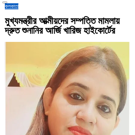
কলকাতা
মুখ্যমন্ত্রীর আত্মীয়দের সম্পত্তি মামলায়
দ্রুত শুনানির আর্জি খারিজ হাইকোর্টের