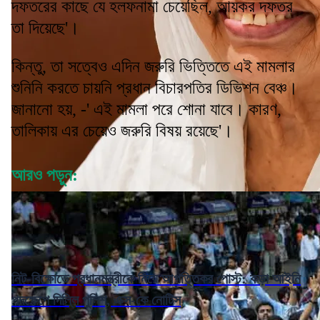
দফতরের কাছে যে হলফনামা চেয়েছিল, আয়কর দফতর
তা দিয়েছে'।
কিন্তু, তা সত্বেও এদিন জরুরি ভিত্তিতে এই মামলার
শুনিনি করতে চায়নি প্রধান বিচারপতির ডিভিশন বেঞ্চ।
জানানো হয়, -' এই মামলা পরে শোনা যাবে। কারণ,
তালিকায় এর চেয়েও জরুরি বিষয় রয়েছে'।
আরও পড়ুন:
নিট-বিক্ষোভে প্রধানমন্ত্রীকে নিয়ে আপত্তিকর পোস্ট: কড়া আইনি
পদক্ষেপে দিল্লি পুলিশ, এক্স-কে নোটিস