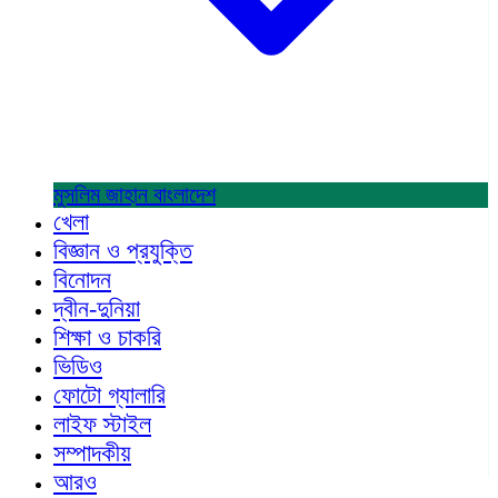
মুসলিম জাহান
বাংলাদেশ
খেলা
বিজ্ঞান ও প্রযুক্তি
বিনোদন
দ্বীন-দুনিয়া
শিক্ষা ও চাকরি
ভিডিও
ফোটো গ্যালারি
লাইফ স্টাইল
সম্পাদকীয়
আরও