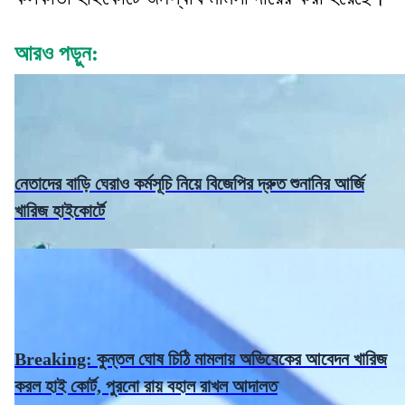
আরও পড়ুন:
নেতাদের বাড়ি ঘেরাও কর্মসূচি নিয়ে বিজেপির দ্রুত শুনানির আর্জি
খারিজ হাইকোর্টে
Breaking: কুন্তল ঘোষ চিঠি মামলায় অভিষেকের আবেদন খারিজ
করল হাই কোর্ট, পুরনো রায় বহাল রাখল আদালত