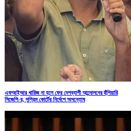
এফআইআর খারিজ না হলে ফের দেশব্যাপী আন্দোলনের হুঁশিয়ারি
সিজেপি-র, সুপ্রিম কোর্টের নির্দেশে অসন্তোষ