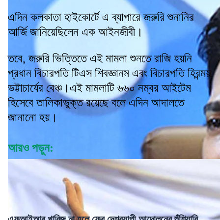
এদিন কলকাতা হাইকোর্টে এ ব্যাপারে জরুরি শুনানির
আর্জি জানিয়েছিলেন এক আইনজীবী।
তবে, জরুরি ভিত্তিতে এই মামলা শুনতে রাজি হয়নি
প্রধান বিচারপতি টিএস শিবজ্ঞানম এবং বিচারপতি হিরন্ময়
ভট্টাচার্যের বেঞ্চ।এই মামলাটি ৬৬০ নম্বর আইটেম
হিসেবে তালিকাভুক্ত রয়েছে বলে এদিন আদালতে
জানানো হয়।
আরও পড়ুন:
এফআইআর খারিজ না হলে ফের দেশব্যাপী আন্দোলনের হুঁশিয়ারি