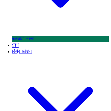
কলকাতা
জেলা
দেশ
বিশ্ব জাহান