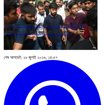
পড়ুয়াদের উপর পদক্ষেপ বন্ধ না হলে ফের 'বৃহৎ শান্তিপূর্ণ
প্রতিবাদে'র পথে হাঁটার কড়া বার্তা অভিজিতের
শেষ আপডেট: ২৯ জুলাই ২০২৬, ১৪:৫৭