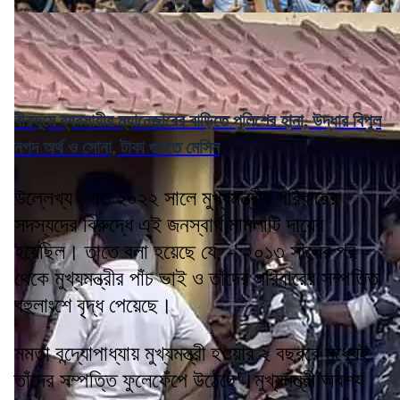
বীরভূমে ব্যবসায়ীর ম্যানেজারের বাড়িতে পুলিশের হানা, উদ্ধার বিপুল
নগদ অর্থ ও সোনা, টাকা গুনতে মেসিন
উল্লেখ্য , গত ২০২২ সালে মুখ্যমন্ত্রীর পরিবারের
সদস্যদের বিরুদ্ধে এই জনস্বার্থ মামলাটি দায়ের
হয়েছিল। তাতে বলা হয়েছে যে, -' ২০১৩ সালের পর
থেকে মুখ্যমন্ত্রীর পাঁচ ভাই ও তাঁদের পরিবারের সম্পত্তি
বহুলাংশে বৃদ্ধ পেয়েছে।
মমতা বন্দ্যোপাধ্যায় মুখ্যমন্ত্রী হওয়ার ২ বছররে মধ্যেই
তাঁদের সম্পত্তি ফুলেফেঁপে উঠেছে'।মুখ্যমন্ত্রী অবশ্য