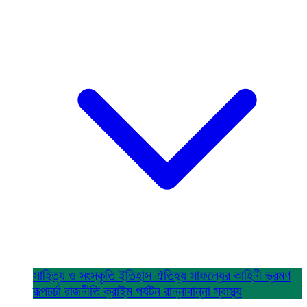
সাহিত্য ও সংস্কৃতি
ইতিহাস ঐতিহ্য
সাফল্যের কাহিনী
ভ্রমণ
রূপচর্চা
রাজনীতি
ক্রাইম
পর্যটন
রান্নাবান্না
স্বাস্থ্য