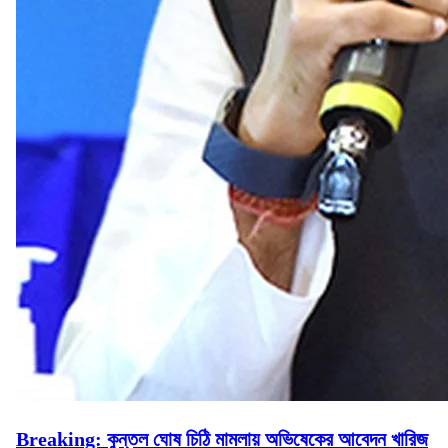
Breaking: কুন্তল ঘোষ চিঠি মামলায় অভিষেকের আবেদন খারিজ