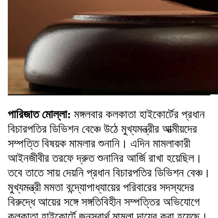
পারিজাত মোল্লা:
মঙ্গলবার কলকাতা হাইকোর্টের প্রধান
বিচারপতির ডিভিশন বেঞ্চে উঠে মুখ্যমন্ত্রীর আত্মীয়দের
সম্পত্তি বিষয়ক মামলার শুনানি। এদিন মামলাকারী
আইনজীবীর তরফে দ্রুত শুনানির আর্জি রাখা হয়েছিল।
তবে তাতে সায় দেয়নি প্রধান বিচারপতির ডিভিশন বেঞ্চ।
মুখ্যমন্ত্রী মমতা বন্দ্যোপাধ্যায়ের পরিবারের সদস্যদের
বিরুদ্ধে আয়ের সঙ্গে সঙ্গতিবিহীন সম্পত্তির অভিযোগে
কলকাতা হাইকোর্টে জনস্বার্থ মামলা দায়ের করা হয়েছে।