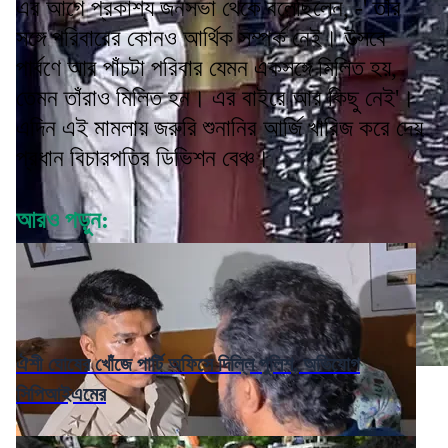
এর আগে প্রকাশ্য জনসভা থেকে বলেছিলেন, -' তাঁর
সঙ্গে পরিবারের কোনও আর্থিক সম্পর্ক নেই। উত্‍সবে
পার্বণে আর পাঁচটা পরিবার যেমন একসঙ্গে মিলিত হয়,
তেমন তাঁরাও মিলিত হন। এর বাইরে আর কিছু নেই'।
এদিন এই মামলায় জরুরি শুনানির আর্জি খারিজ করে দেয়
প্রধান বিচারপতির ডিভিশন বেঞ্চ।
আরও পড়ুন:
ঐশী ঘোষের খোঁজে পার্টি অফিসে দিল্লি পুলিশ, অভিযোগ
সিপিআইএমের