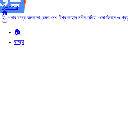
ই-পেপার
ই-পেপার
রাজ্য
কলকাতা
জেলা
দেশ
বিশ্ব জাহান
দ্বীন-দুনিয়া
খেলা
বিজ্ঞান ও প্র
🏠︎
রাজ্য