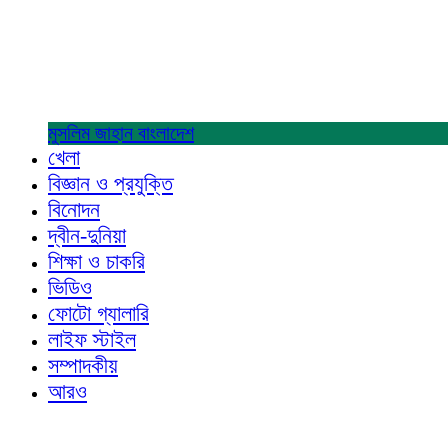
মুসলিম জাহান
বাংলাদেশ
খেলা
বিজ্ঞান ও প্রযুক্তি
বিনোদন
দ্বীন-দুনিয়া
শিক্ষা ও চাকরি
ভিডিও
ফোটো গ্যালারি
লাইফ স্টাইল
সম্পাদকীয়
আরও