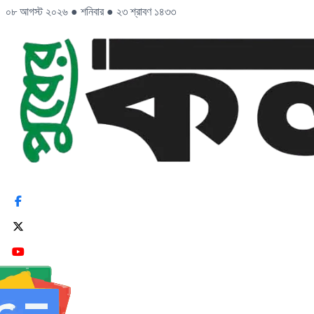
০৮ আগস্ট ২০২৬
●
শনিবার
●
২৩ শ্রাবণ ১৪৩৩