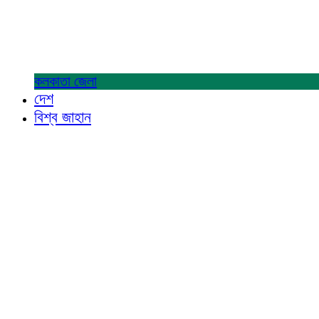
কলকাতা
জেলা
দেশ
বিশ্ব জাহান