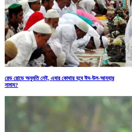
রেড রোডে অনুমতি নেই, এবার কোথায় হবে ঈদ-উল-আযহার
নামায?