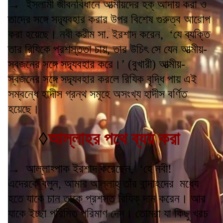
→ ইসলামী জীবনবিধানে আত্মীয়দের হক্ আদায় করা ও
তাদের সঙ্গে সদ্ব্যবহার করার উপর বিশেষ গুরুত্ব আরোপ
করা হয়েছে। নবী করীম সা. ইরশাদ করেন, ‘যে ব্যক্তি
তার রিযিকে প্রশস্ততা চায়, তার উচিৎ সে যেন আত্মীয়-
স্বজনের সঙ্গে সদ্ব্যবহার করে।’ (বুখারী) আত্মীয়-
স্বজনের সঙ্গে সদ্ব্যবহার করলে রিযিক বৃদ্ধি পায় এই
সম্বন্ধে হাদীস গ্রন্থ সমূহে অসংখ্য হাদীস বর্ণিত
হয়েছে।
◊
আল্লাহর পথে ব্যয় করা
→ আল্লাহ্পাক ইরশাদ করেছেন, ‘হে নবী!
এদেরকে বলুন, আমার আল্লাহ্ তাঁর বান্দাহদের মধ্যে
হতে যাকে চান তাকে প্রশস্ত রিযিক্ দান করেন। আর
যাকে ইচ্ছা পরিমিত পরিমাণ দেন। তোমরা যা কিছু খরচ