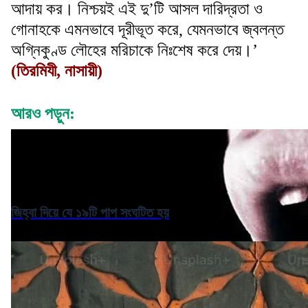
আদায় কর। নিশ্চয়ই এই দু’টি আসল দারিদ্রতা ও
গোনাহকে এমনভাবে দূরীভূত করে, যেমনভাবে জ্বলন্ত
অগ্নিকুণ্ড লৌহের মরিচাকে নিঃশেষ করে দেয়।’
(তিরমিযী, নাসায়ী)
আরও পড়ুন:
জিহ্বা দিয়ে যে ১৯টি পাপ সংঘটিত হয়