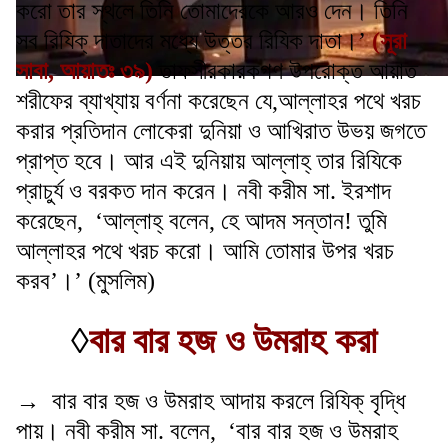
করো তার স্থলে তিনি তোমাদেরকে আরও দেন। তিনি
সব রিযিক্ দাতাদের মধ্যে উত্তর রিযিক দাতা।’
(সূরা
সাবা, আয়াতঃ ৩৯)
তাফসীরকারকগণ উপরোক্ত আয়াত
শরীফের ব্যাখ্যায় বর্ণনা করেছেন যে,আল্লাহর পথে খরচ
করার প্রতিদান লোকেরা দুনিয়া ও আখিরাত উভয় জগতে
প্রাপ্ত হবে। আর এই দুনিয়ায় আল্লাহ্ তার রিযিকে
প্রাচুর্য ও বরকত দান করেন। নবী করীম সা. ইরশাদ
করেছেন, ‘আল্লাহ্ বলেন, হে আদম সন্তান! তুমি
আল্লাহর পথে খরচ করো। আমি তোমার উপর খরচ
করব’।’ (মুসলিম)
◊
বার বার হজ ও উমরাহ করা
→ বার বার হজ ও উমরাহ আদায় করলে রিযিক্ বৃদ্ধি
পায়। নবী করীম সা. বলেন, ‘বার বার হজ ও উমরাহ