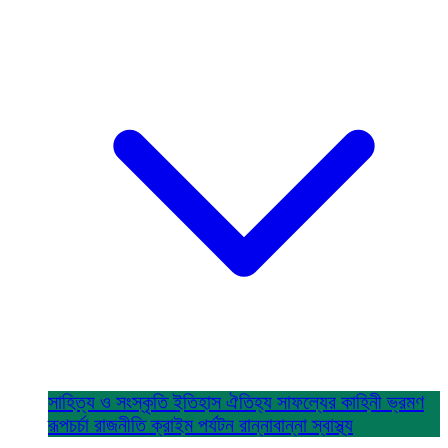
সাহিত্য ও সংস্কৃতি
ইতিহাস ঐতিহ্য
সাফল্যের কাহিনী
ভ্রমণ
রূপচর্চা
রাজনীতি
ক্রাইম
পর্যটন
রান্নাবান্না
স্বাস্থ্য