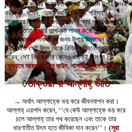
করা রিযিক বৃদ্ধির ও বরকত লাভের অন্যতম উপায়। নবী
করীম সা. বলেন, ‘সেই ব্যক্তি অধিক পরিমাণে
আল্লাহর নিকট তার গুনাহের জন্য ক্ষমা প্রার্থনা করে,
আল্লাহ্তায়ালা তার দুঃখ-কষ্ট লাঘব করেছেন। তার
সকল সমস্যার সমাধানের জন্য উপায় উদ্ভাবন করেন
এবং তাকে সেই উৎস থেকে রিযিক্ (জীবনোপকরণ) দান
করেন, সেই বিষয়ে তার কোনও ধারণাই ছিল না।’
(মুসনাদে আহমাদ, আবু দাউদ, নাসায়ী, ইবনে মাযাহ)
◊
তাক্ওয়া বা আল্লাহ্ ভীতি
→ অর্থাৎ আল্লাহ্কে ভয় করে জীবনযাপন করা।
আল্লাহ্ এরশাদ করেন, ‘‘যে কেউ আল্লাহ্কে ভয় করে
চলে আল্লাহ্ তার পথ করেছেন এবং তাকে তার
ধারণাতীত উৎস হতে জীবিকা দান করেন’’।
(সূরা