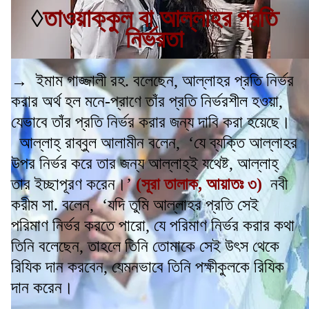
◊
তাওয়াক্কুল বা আল্লাহর প্রতি
নির্ভরতা
→ ইমাম গাজ্জালী রহ. বলেছেন, আল্লাহর প্রতি নির্ভর
করার অর্থ হল মনে-প্রাণে তাঁর প্রতি নির্ভরশীল হওয়া,
যেভাবে তাঁর প্রতি নির্ভর করার জন্য দাবি করা হয়েছে।
আল্লাহ্ রাব্বুল আলামীন বলেন, ‘যে ব্যক্তি আল্লাহর
উপর নির্ভর করে তার জন্য আল্লাহ্ই যথেষ্ট, আল্লাহ্
তার ইচ্ছাপূরণ করেন।’
(সূরা তালাক, আয়াতঃ ৩)
নবী
করীম সা. বলেন, ‘যদি তুমি আল্লাহর প্রতি সেই
পরিমাণ নির্ভর করতে পারো, যে পরিমাণ নির্ভর করার কথা
তিনি বলেছেন, তাহলে তিনি তোমাকে সেই উৎস থেকে
রিযিক দান করবেন, যেমনভাবে তিনি পক্ষীকুলকে রিযিক
দান করেন।