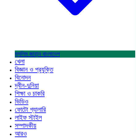
মুসলিম জাহান
বাংলাদেশ
খেলা
বিজ্ঞান ও প্রযুক্তি
বিনোদন
দ্বীন-দুনিয়া
শিক্ষা ও চাকরি
ভিডিও
ফোটো গ্যালারি
লাইফ স্টাইল
সম্পাদকীয়
আরও