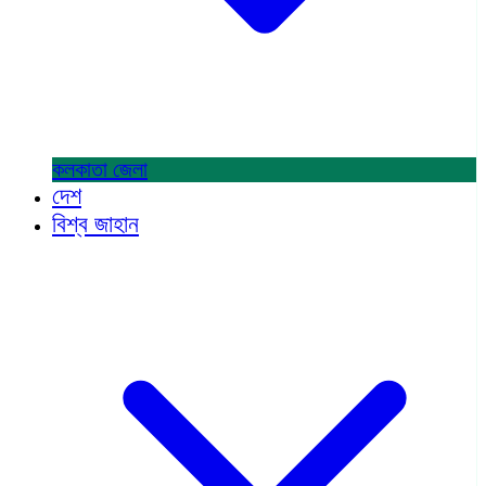
কলকাতা
জেলা
দেশ
বিশ্ব জাহান