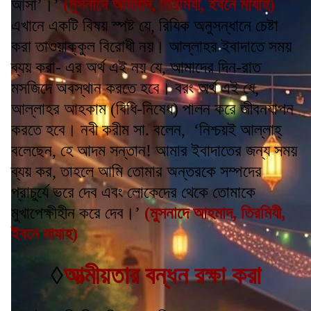
আসা’।’
(মুসনাদে আহমাদ, তিরমিযী, ইবনে মাযাহ)
এখানে একটি বিষয় স্পষ্ট যে, রিযিক অনুসন্ধানে চেষ্টা
করা তাওয়াক্কুল বিরোধী নয়। আল্লাহর ইবাদাতে সময়
ব্যয় করা- এর অর্থ এই নয় যে, আমাদের দিন-রাত
মসজিদে অবস্থান করতে হবে। বরং অর্থ এই যে,
আল্লাহর আহকাম (বিধি-নিষেধ) পালন করে জীবনযাপন
করতে হবে। নবী করীম সা. বলেন, ‘নিশ্চয়ই আল্লাহ্
বলেছেন, হে আদম সন্তান! আমার ইবাদাতের জন্য সময়
ব্যয় কর, তাহলে আমি তোমার অন্তরকে সম্পদের
প্রাচুর্যে ভরে দেব এবং লোকেদের থেকে তোমাকে
মুখাপেক্ষীহীন করে দেব।’
(মুসনাদে আহমাদ, তিরমিযী,
ইবনে মাযাহ)
◊
আত্মীয়তার বন্ধন রক্ষা করা