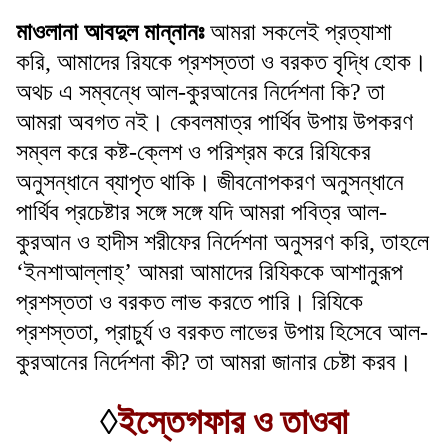
মাওলানা আবদুল মান্নানঃ
আমরা সকলেই প্রত্যাশা
করি, আমাদের রিযকে প্রশস্ততা ও বরকত বৃদ্ধি হোক।
অথচ এ সম্বন্ধে আল-কুরআনের নির্দেশনা কি? তা
আমরা অবগত নই। কেবলমাত্র পার্থিব উপায় উপকরণ
সম্বল করে কষ্ট-ক্লেশ ও পরিশ্রম করে রিযিকের
অনুসন্ধানে ব্যাপৃত থাকি। জীবনোপকরণ অনুসন্ধানে
পার্থিব প্রচেষ্টার সঙ্গে সঙ্গে যদি আমরা পবিত্র আল-
কুরআন ও হাদীস শরীফের নির্দেশনা অনুসরণ করি, তাহলে
‘ইনশাআল্লাহ্’ আমরা আমাদের রিযিককে আশানুরূপ
প্রশস্ততা ও বরকত লাভ করতে পারি। রিযিকে
প্রশস্ততা, প্রাচুর্য ও বরকত লাভের উপায় হিসেবে আল-
কুরআনের নির্দেশনা কী? তা আমরা জানার চেষ্টা করব।
◊
ইস্তেগফার ও তাওবা