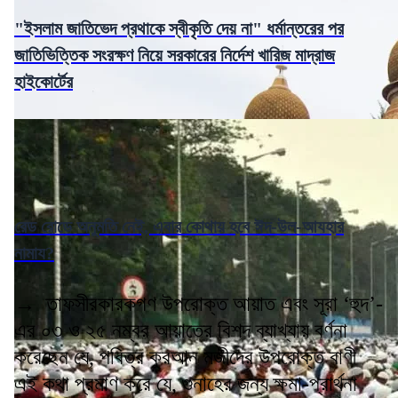
"ইসলাম জাতিভেদ প্রথাকে স্বীকৃতি দেয় না" ধর্মান্তরের পর
জাতিভিত্তিক সংরক্ষণ নিয়ে সরকারের নির্দেশ খারিজ মাদ্রাজ
হাইকোর্টের
রেড রোডে অনুমতি নেই, এবার কোথায় হবে ঈদ-উল-আযহার
নামায?
→ তাফসীরকারকগণ উপরোক্ত আয়াত এবং সূরা ‘হুদ’-
এর ০৩ ও ২৫ নম্বর আয়াতের বিশদ ব্যাখ্যায় বর্ণনা
করেছেন যে, পবিত্র কুরআন মজীদের উপরোক্ত বাণী
এই কথা প্রমাণ করে যে, গুনাহের জন্য ক্ষমা-প্রার্থনা