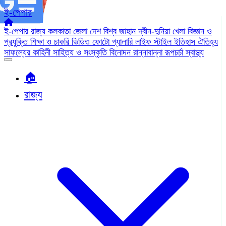
ই-পেপার
ই-পেপার
রাজ্য
কলকাতা
জেলা
দেশ
বিশ্ব জাহান
দ্বীন-দুনিয়া
খেলা
বিজ্ঞান ও
প্রযুক্তি
শিক্ষা ও চাকরি
ভিডিও
ফোটো গ্যালারি
লাইফ স্টাইল
ইতিহাস ঐতিহ্য
সাফল্যের কাহিনী
সাহিত্য ও সংস্কৃতি
বিনোদন
রান্নাবান্না
রূপচর্চা
স্বাস্থ্য
🏠︎
রাজ্য