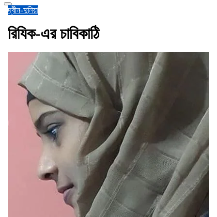
দ্বীন-দুনিয়া
রিযিক-এর চাবিকাঠি