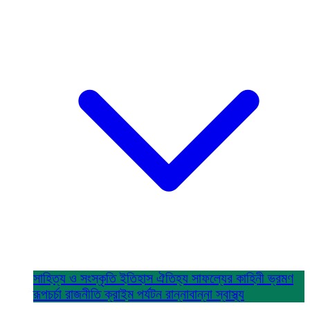
সাহিত্য ও সংস্কৃতি
ইতিহাস ঐতিহ্য
সাফল্যের কাহিনী
ভ্রমণ
রূপচর্চা
রাজনীতি
ক্রাইম
পর্যটন
রান্নাবান্না
স্বাস্থ্য