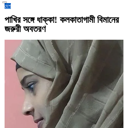
দেশ
পাখির সঙ্গে ধাক্কা! কলকাতাগামী বিমানের
জরুরী অবতরণ