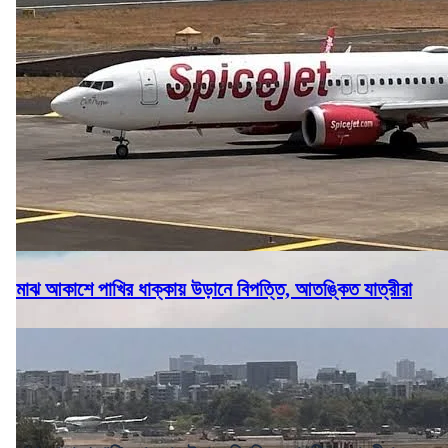
মাঝ আকাশে পাখির ধাক্কায় উড়ানে বিপত্তি, আতঙ্কিত যাত্রীরা