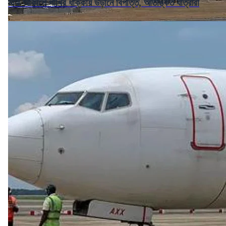
মাঝ আকাশে পাখির ধাক্কায় উড়ানে বিপত্তি, আতঙ্কিত যাত্রীরা