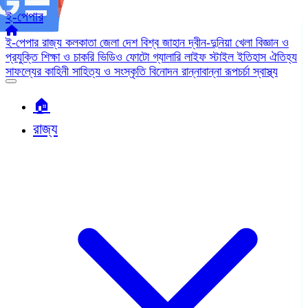
ই-পেপার
ই-পেপার
রাজ্য
কলকাতা
জেলা
দেশ
বিশ্ব জাহান
দ্বীন-দুনিয়া
খেলা
বিজ্ঞান ও
প্রযুক্তি
শিক্ষা ও চাকরি
ভিডিও
ফোটো গ্যালারি
লাইফ স্টাইল
ইতিহাস ঐতিহ্য
সাফল্যের কাহিনী
সাহিত্য ও সংস্কৃতি
বিনোদন
রান্নাবান্না
রূপচর্চা
স্বাস্থ্য
🏠︎
রাজ্য