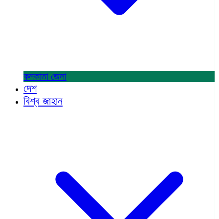
কলকাতা
জেলা
দেশ
বিশ্ব জাহান