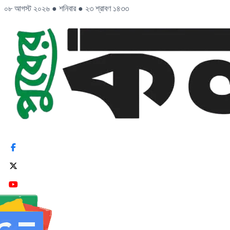
০৮ আগস্ট ২০২৬
●
শনিবার
●
২৩ শ্রাবণ ১৪৩৩