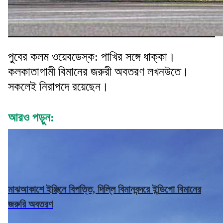
পুবের কলম ওয়েবডেস্ক: পাখির সঙ্গে ধাক্কা।
কলকাতাগামী বিমানের জরুরী অবতরণ লখনউতে।
সকলেই নিরাপদে রয়েছেন।
আরও পড়ুন:
মাঝআকাশে ইঞ্জিনে বিপত্তি, দিল্লি বিমানবন্দরে ইন্ডিগো বিমানের
জরুরি অবতরণ