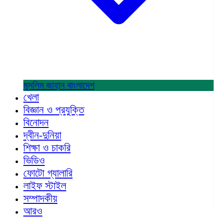
মুসলিম জাহান
বাংলাদেশ
খেলা
বিজ্ঞান ও প্রযুক্তি
বিনোদন
দ্বীন-দুনিয়া
শিক্ষা ও চাকরি
ভিডিও
ফোটো গ্যালারি
লাইফ স্টাইল
সম্পাদকীয়
আরও