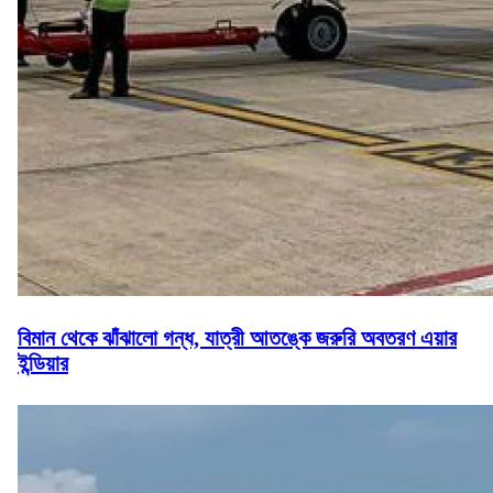
বিমান থেকে ঝাঁঝালো গন্ধ, যাত্রী আতঙ্কে জরুরি অবতরণ এয়ার
ইন্ডিয়ার