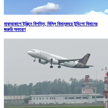
মাঝআকাশে ইঞ্জিনে বিপত্তি, দিল্লি বিমানবন্দরে ইন্ডিগো বিমানের
জরুরি অবতরণ