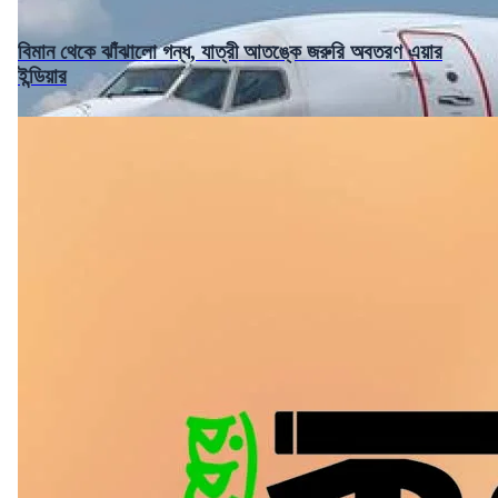
বিমান থেকে ঝাঁঝালো গন্ধ, যাত্রী আতঙ্কে জরুরি অবতরণ এয়ার
ইন্ডিয়ার