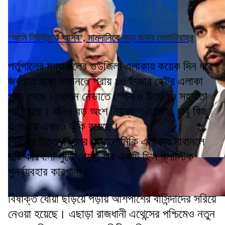
‘আমি নিউইয়র্কে আসব’, মামদানিকে কড়া জবাব নেতানিয়াহুর
পর্তুগালের মধ্যাঞ্চলের ভউজিলা এলাকায় কয়েক দিন ধরে
জ্বলতে থাকা দাবানলে প্রায় ১৩ হাজার হেক্টর এলাকা
পুড়ে গেছে। আগুন নেভাতে স্পেন ও ইতালিও সহায়তা
পাঠিয়েছে। যদিও বড় অংশ নিয়ন্ত্রণে এসেছে, তবু কিছু
এলাকায় এখনও ঝুঁকি রয়েছে।
গ্রিসের উত্তরাঞ্চলের থেসালোনিকি এলাকায় দাবানলে
দুটি কারখানা পুড়ে গেছে, যার একটি ছিল প্লাস্টিক
পুনর্ব্যবহার কারখানা।
বিষাক্ত ধোঁয়া ছড়িয়ে পড়ায় আশপাশের বাসিন্দাদের সরিয়ে
নেওয়া হয়েছে। এছাড়া রাজধানী এথেন্সের পশ্চিমেও নতুন