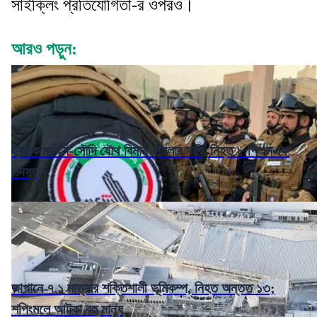
সাইক্লিং প্রতিযোগিতা-র ওপরও।
আরও পড়ুন:
ইরাকে মার্কিন-সৌদি যৌথ বিমান হামলার দাবি, নিহত ৮ পিএমএফ
সদস্য
জাপানে ৭.১ মাত্রার শক্তিশালী ভূমিকম্প, নিহত অন্তত ১৩;
শপিংমলে আটকা বহু মানুষ