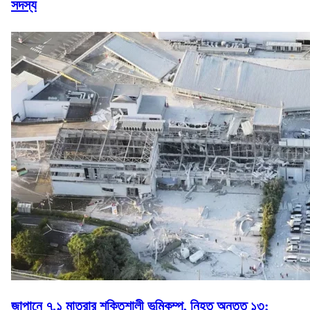
সদস্য
জাপানে ৭.১ মাত্রার শক্তিশালী ভূমিকম্প, নিহত অন্তত ১৩;