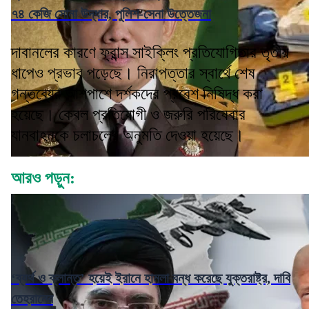
৭৪ কেজি সোনা উদ্ধার, পুলিশ-সেনা উত্তেজনা
দাবানলের কারণে ফ্রান্স সাইক্লিং প্রতিযোগিতার তৃতীয়
ধাপেও প্রভাব পড়েছে। নিরাপত্তার স্বার্থে শেষ
গন্তব্যের আশপাশে দর্শকদের প্রবেশ নিষিদ্ধ করা
হয়েছে। কেবল প্রতিযোগী ও জরুরি পরিষেবার
যানবাহনকে চলাচলের অনুমতি দেওয়া হয়েছে।
আরও পড়ুন:
‘ব্যর্থ ও ক্লান্ত’ হয়েই ইরানে হামলা বন্ধ করেছে যুক্তরাষ্ট্র, দাবি
তেহরানের