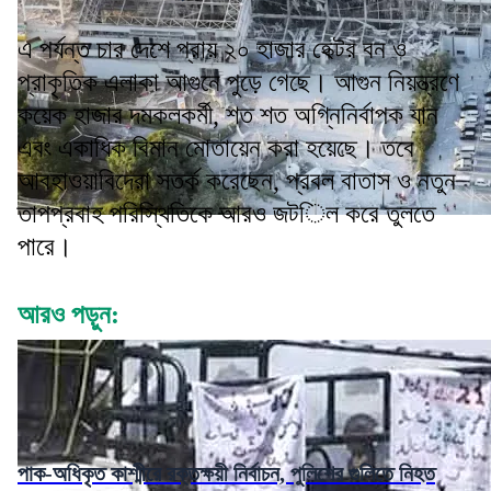
এ পর্যন্ত চার দেশে প্রায় ২০ হাজার হেক্টর বন ও
প্রাকৃতিক এলাকা আগুনে পুড়ে গেছে। আগুন নিয়ন্ত্রণে
কয়েক হাজার দমকলকর্মী, শত শত অগ্নিনির্বাপক যান
এবং একাধিক বিমান মোতায়েন করা হয়েছে। তবে
আবহাওয়াবিদেরা সতর্ক করেছেন, প্রবল বাতাস ও নতুন
তাপপ্রবাহ পরিস্থিতিকে আরও জটিল করে তুলতে
পারে।
আরও পড়ুন:
পাক-অধিকৃত কাশ্মীরে রক্তক্ষয়ী নির্বাচন, পুলিশের গুলিতে নিহত