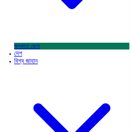
কলকাতা
জেলা
দেশ
বিশ্ব জাহান