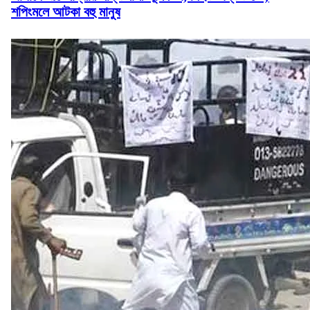
শপিংমলে আটকা বহু মানুষ