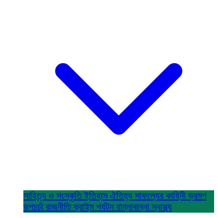
সাহিত্য ও সংস্কৃতি
ইতিহাস ঐতিহ্য
সাফল্যের কাহিনী
ভ্রমণ
রূপচর্চা
রাজনীতি
ক্রাইম
পর্যটন
রান্নাবান্না
স্বাস্থ্য