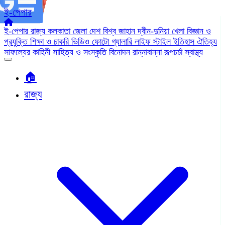
ই-পেপার
ই-পেপার
রাজ্য
কলকাতা
জেলা
দেশ
বিশ্ব জাহান
দ্বীন-দুনিয়া
খেলা
বিজ্ঞান ও
প্রযুক্তি
শিক্ষা ও চাকরি
ভিডিও
ফোটো গ্যালারি
লাইফ স্টাইল
ইতিহাস ঐতিহ্য
সাফল্যের কাহিনী
সাহিত্য ও সংস্কৃতি
বিনোদন
রান্নাবান্না
রূপচর্চা
স্বাস্থ্য
🏠︎
রাজ্য