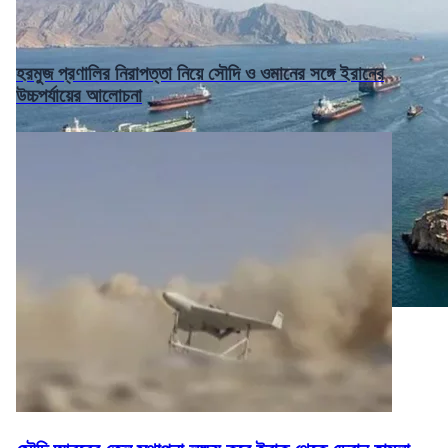
হরমুজ প্রণালির নিরাপত্তা নিয়ে সৌদি ও ওমানের সঙ্গে ইরানের
উচ্চপর্যায়ের আলোচনা