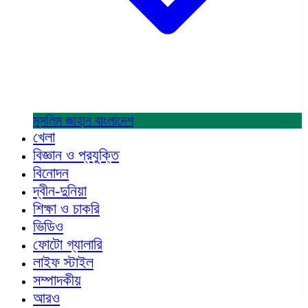
মুসলিম জাহান
বাংলাদেশ
খেলা
বিজ্ঞান ও প্রযুক্তি
বিনোদন
দ্বীন-দুনিয়া
শিক্ষা ও চাকরি
ভিডিও
ফোটো গ্যালারি
লাইফ স্টাইল
সম্পাদকীয়
আরও