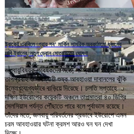
ইরাকের এরবিলে ‘প্রায় সব’ মার্কিন সামরিক অবকাঠামো ধ্বংসের
দাবি ইরানের, নতুন ড্রোন মোতায়েনের ঘোষণা
জলবায়ুবিষয়ক গবেষকদের মতে, সাম্প্রতিক তীব্র
তাপপ্রবাহ ও দীর্ঘস্থায়ী শুষ্ক আবহাওয়া দাবানলের ঝুঁকি
উল্লেখযোগ্যভাবে বাড়িয়ে দিয়েছে। চলতি সপ্তাহে
দক্ষিণ ইউরোপের কয়েকটি অঞ্চলে তাপমাত্রা ৪০ ডিগ্রি
সেলসিয়াস পর্যন্ত পৌঁছাতে পারে বলে পূর্বাভাস রয়েছে।
তাঁদের মতে, জলবায়ু পরিবর্তনের প্রভাবে ইউরোপে এমন
চরম আবহাওয়ার ঘটনা ক্রমশ আরও ঘন ঘন দেখা
দিচ্ছে।