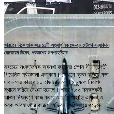
অন্তত ২০, ব্যাপক কারচুপির অভিযোগ
ভারতের দিকে তাক করে ১১টি অত্যাধুনিক জে-২০ স্টেলথ যুদ্ধবিমান
মোতায়েন চিনের, প্রকাশ্যে উপগ্রহচিত্র
সবচেয়ে সংকটজনক অবস্থা ফ্রান্সের স্পেন সীমান্তবর্তী
পিরেনিজ পর্বতমালা এলাকায়। সেখানে দ্রুত ছড়িয়ে পড়া
দাবানলের কারণে ১০ হাজারের বেশি মানুষকে নিরাপদ
স্থানে সরিয়ে নেওয়া হয়েছে। প্রায় ৭০০ দমকলকর্মী
আগুন নিয়ন্ত্রণে কাজ করলেও দুর্গম পাহাড়ি এলাকা ও
শুষ্ক আবহাওয়ার কারণে অভিযান কঠিন হয়ে পড়েছে।