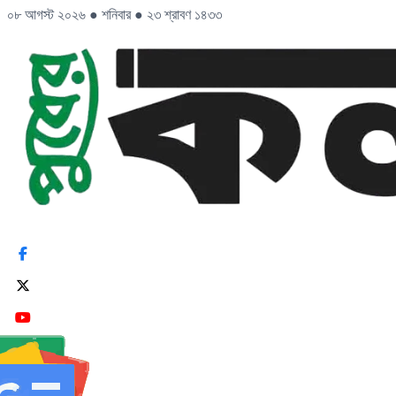
০৮ আগস্ট ২০২৬
●
শনিবার
●
২৩ শ্রাবণ ১৪৩৩