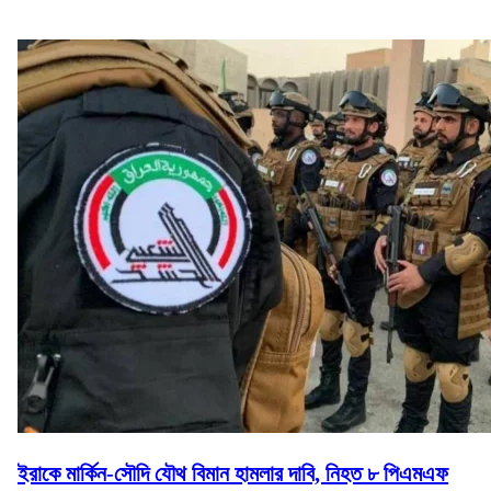
ইরাকে মার্কিন-সৌদি যৌথ বিমান হামলার দাবি, নিহত ৮ পিএমএফ