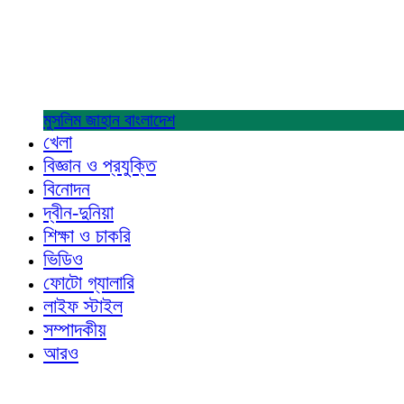
মুসলিম জাহান
বাংলাদেশ
খেলা
বিজ্ঞান ও প্রযুক্তি
বিনোদন
দ্বীন-দুনিয়া
শিক্ষা ও চাকরি
ভিডিও
ফোটো গ্যালারি
লাইফ স্টাইল
সম্পাদকীয়
আরও