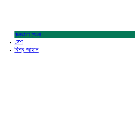
কলকাতা
জেলা
দেশ
বিশ্ব জাহান