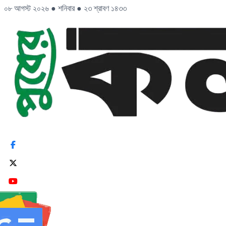
০৮ আগস্ট ২০২৬
●
শনিবার
●
২৩ শ্রাবণ ১৪৩৩