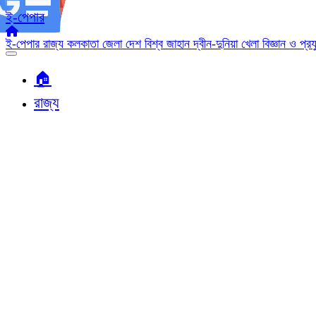
ই-পেপার
ই-পেপার
রাজ্য
কলকাতা
জেলা
দেশ
বিশ্ব জাহান
দ্বীন-দুনিয়া
খেলা
বিজ্ঞান ও প্র
🏠︎
রাজ্য