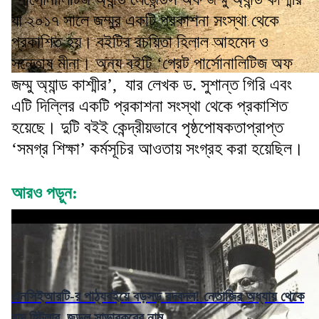
যা ২০১৭ সালে জম্মুর একটি প্রকাশনা সংস্থা থেকে
প্রকাশিত হয়। বইটির রচয়িতা হিলাল আহমেদ ও
সন্তোষ মীনা। অন্য বইটি ‘গ্রেট পার্সোনালিটিজ অফ
জম্মু অ্যান্ড কাশ্মীর’, যার লেখক ড. সুশান্ত গিরি এবং
এটি দিল্লির একটি প্রকাশনা সংস্থা থেকে প্রকাশিত
হয়েছে। দুটি বইই কেন্দ্রীয়ভাবে পৃষ্ঠপোষকতাপ্রাপ্ত
‘সমগ্র শিক্ষা’ কর্মসূচির আওতায় সংগ্রহ করা হয়েছিল।
আরও পড়ুন:
এনসিইআরটি-র পাঠ্যবইয়ে বড়সড় রদবদল! নেতাজির অধ্যায় থেকে
বাদ হিটলার, জুড়ল সাভারকরের নাম