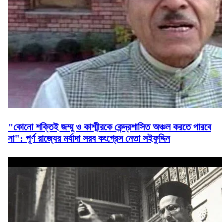
"কোনো শক্তিই জম্মু ও কাশ্মীরকে কেন্দ্রশাসিত অঞ্চল করতে পারবে
না": পূর্ণ রাজ্যের মর্যাদা সরব কংগ্রেস নেতা সইফুদ্দিন