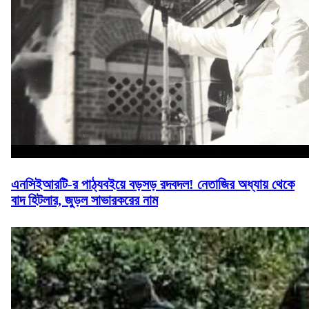
এনসিইআরটি-র পাঠ্যবইয়ে বড়সড় রদবদল! নেতাজির অধ্যায় থেকে
বাদ হিটলার, জুড়ল সাভারকরের নাম