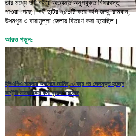
তার মধ্যে দুটি বইয়ে অত্যন্ত অনুপযুক্ত বিষয়বস্তু
পাওয়া গেছে। বই দুটির ২৫০টি করে কপি জম্মু, রামবান,
উধমপুর ও বারামুল্লা জেলায় বিতরণ করা হয়েছিল।
আরও পড়ুন:
ইউএপিএ মামলায় অবশেষে জামিন, ৩ বছর পর জেলমুক্ত হচ্ছেন
কাশ্মীরি মানবাধিকার কর্মী খুররম পারভেজ