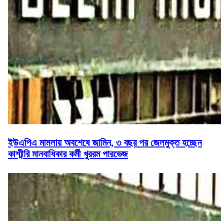
ইউএপিএ মামলায় অবশেষে জামিন, ৩ বছর পর জেলমুক্ত হচ্ছেন
কাশ্মীরি মানবাধিকার কর্মী খুররম পারভেজ