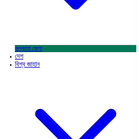
কলকাতা
জেলা
দেশ
বিশ্ব জাহান