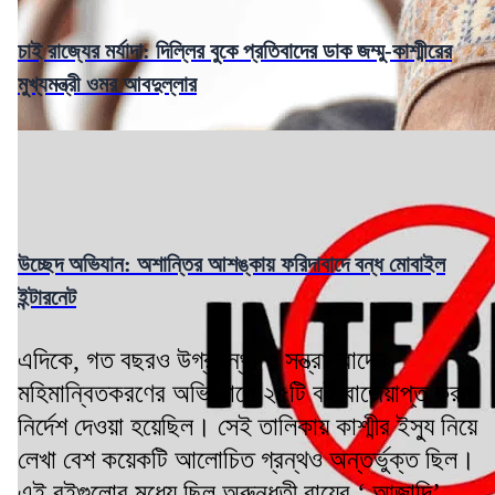
চাই রাজ্যের মর্যাদা: দিল্লির বুকে প্রতিবাদের ডাক জম্মু-কাশ্মীরের
মুখ্যমন্ত্রী ওমর আবদুল্লার
উচ্ছেদ অভিযান: অশান্তির আশঙ্কায় ফরিদাবাদে বন্ধ মোবাইল
ইন্টারনেট
এদিকে, গত বছরও উগ্রপন্থা ও সন্ত্রাসবাদের
মহিমান্বিতকরণের অভিযোগে ২৫টি বই বাজেয়াপ্ত করার
নির্দেশ দেওয়া হয়েছিল। সেই তালিকায় কাশ্মীর ইস্যু নিয়ে
লেখা বেশ কয়েকটি আলোচিত গ্রন্থও অন্তর্ভুক্ত ছিল।
এই বইগুলোর মধ্যে ছিল অরুন্ধতী রায়ের ‘ আজাদি’ ,