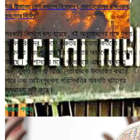
উরি সীমান্তে সেনা ক্যাম্পে বিস্ফোরণ, প্রাণ হারালেন ২ জওয়ান,
তদন্তের নির্দেশ
সরকারি নির্দেশে বলা হয়েছে, বই অনুমোদনের সঙ্গে যুক্ত
আধিকারিকদের বিরুদ্ধে গুরুতর অবহেলা, কর্তব্যে
গাফিলতি এবং প্রয়োজনীয় সতর্কতার অভাবের অভিযোগ
রয়েছে। প্রশাসনের মতে, বইগুলিতে এমন বিষয়বস্তু
অন্তর্ভুক্ত ছিল যা বিচ্ছিন্নতাবাদকে উৎসাহিত করতে
পারে এবং আইনশৃঙ্খলা পরিস্থিতির অবনতি ঘটানোর
সম্ভাবনা সৃষ্টি করে।
আরও পড়ুন: