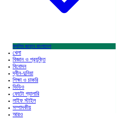
মুসলিম জাহান
বাংলাদেশ
খেলা
বিজ্ঞান ও প্রযুক্তি
বিনোদন
দ্বীন-দুনিয়া
শিক্ষা ও চাকরি
ভিডিও
ফোটো গ্যালারি
লাইফ স্টাইল
সম্পাদকীয়
আরও