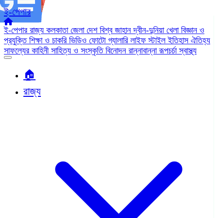
ই-পেপার
ই-পেপার
রাজ্য
কলকাতা
জেলা
দেশ
বিশ্ব জাহান
দ্বীন-দুনিয়া
খেলা
বিজ্ঞান ও
প্রযুক্তি
শিক্ষা ও চাকরি
ভিডিও
ফোটো গ্যালারি
লাইফ স্টাইল
ইতিহাস ঐতিহ্য
সাফল্যের কাহিনী
সাহিত্য ও সংস্কৃতি
বিনোদন
রান্নাবান্না
রূপচর্চা
স্বাস্থ্য
🏠︎
রাজ্য