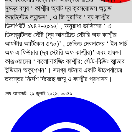
সুমন্ত্র বসুর ‘ কাশ্মীর অ্যাট দ্য ক্রসরোডস অ্যান্ড
কনটেস্টেড ল্যান্ডস’ , এ জি নুরানির ‘ দ্য কাশ্মীর
ডিসপিউট ১৯৪৭-২০১২’ , অনুরাধা ভাসিনের ‘ এ
ডিসম্যান্টলড স্টেট (দ্য আনটোল্ড স্টোরি অফ কাশ্মীর
আফটার আর্টিকেল ৩৭০)’ , ডেভিড দেবদাসের ‘ ইন সার্চ
অফ এ ফিউচার (দ্য স্টোরি অফ কাশ্মীর)’ এবং হাফসা
কাঞ্জওয়ালের ‘ কলোনাইজিং কাশ্মীর: স্টেট-বিল্ডিং আন্ডার
ইন্ডিয়ান অকুপেশন’। সমগ্র ঘটনায় একটি উচ্চপর্যায়ের
তদন্তের নির্দেশ দিয়েছে জম্মু ও কাশ্মীর প্রশাসন।
শেষ আপডেট: ২৯ জুলাই ২০২৬, ০০:৪৯