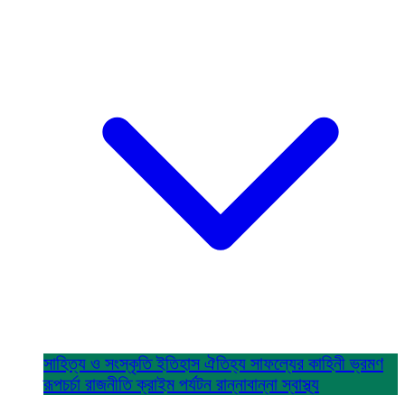
সাহিত্য ও সংস্কৃতি
ইতিহাস ঐতিহ্য
সাফল্যের কাহিনী
ভ্রমণ
রূপচর্চা
রাজনীতি
ক্রাইম
পর্যটন
রান্নাবান্না
স্বাস্থ্য