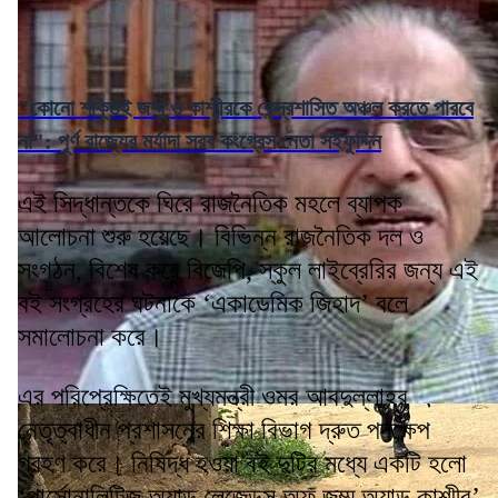
"কোনো শক্তিই জম্মু ও কাশ্মীরকে কেন্দ্রশাসিত অঞ্চল করতে পারবে
না": পূর্ণ রাজ্যের মর্যাদা সরব কংগ্রেস নেতা সইফুদ্দিন
এই সিদ্ধান্তকে ঘিরে রাজনৈতিক মহলে ব্যাপক
আলোচনা শুরু হয়েছে। বিভিন্ন রাজনৈতিক দল ও
সংগঠন, বিশেষ করে বিজেপি, স্কুল লাইব্রেরির জন্য এই
বই সংগ্রহের ঘটনাকে ‘একাডেমিক জিহাদ’ বলে
সমালোচনা করে।
এর পরিপ্রেক্ষিতেই মুখ্যমন্ত্রী ওমর আবদুল্লাহর
নেতৃত্বাধীন প্রশাসনের শিক্ষা বিভাগ দ্রুত পদক্ষেপ
গ্রহণ করে। নিষিদ্ধ হওয়া বই দুটির মধ্যে একটি হলো
‘পার্সোনালিটিজ অ্যান্ড লেজেন্ডস অফ জম্মু অ্যান্ড কাশ্মীর’