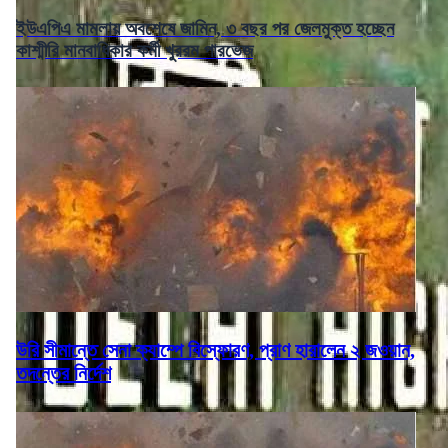
ইউএপিএ মামলায় অবশেষে জামিন, ৩ বছর পর জেলমুক্ত হচ্ছেন
কাশ্মীরি মানবাধিকার কর্মী খুররম পারভেজ
উরি সীমান্তে সেনা ক্যাম্পে বিস্ফোরণ, প্রাণ হারালেন ২ জওয়ান,
তদন্তের নির্দেশ