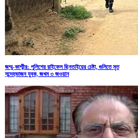
জম্মু-কাশ্মীর: পুলিশের রাইফেল ছিনতাইয়ের চেষ্টা, গুলিতে মৃত
সন্দেহভাজন যুবক, জখম ৩ জওয়ান