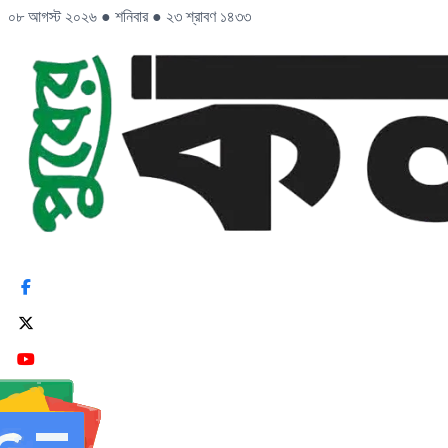
০৮ আগস্ট ২০২৬
●
শনিবার
●
২৩ শ্রাবণ ১৪৩৩