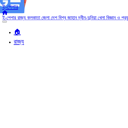
ই-পেপার
ই-পেপার
রাজ্য
কলকাতা
জেলা
দেশ
বিশ্ব জাহান
দ্বীন-দুনিয়া
খেলা
বিজ্ঞান ও প্র
🏠︎
রাজ্য