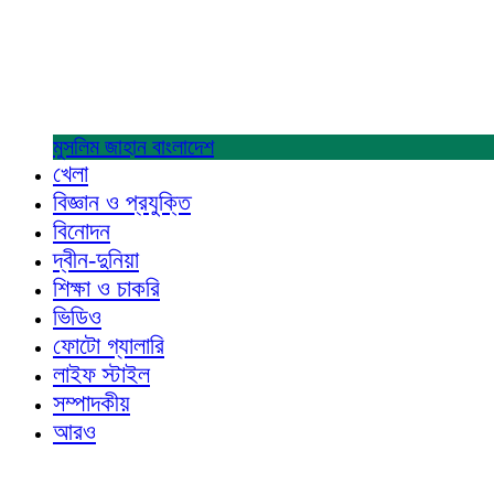
মুসলিম জাহান
বাংলাদেশ
খেলা
বিজ্ঞান ও প্রযুক্তি
বিনোদন
দ্বীন-দুনিয়া
শিক্ষা ও চাকরি
ভিডিও
ফোটো গ্যালারি
লাইফ স্টাইল
সম্পাদকীয়
আরও