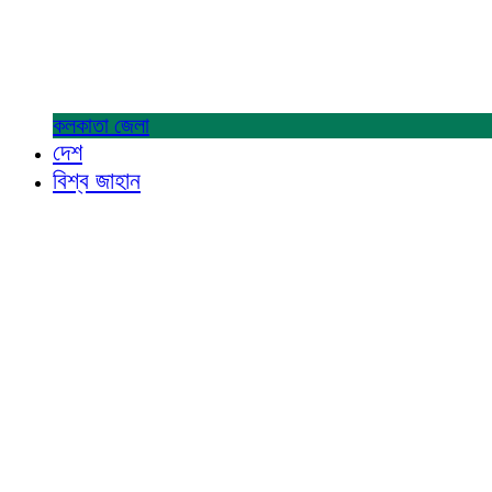
কলকাতা
জেলা
দেশ
বিশ্ব জাহান