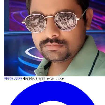
আসলাম হোসেন
প্রকাশিত: ৪ জুলাই ২০২৬, ২০:৩৮