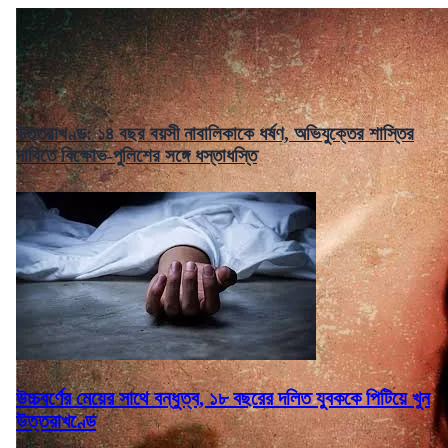
উত্তরাখণ্ড: ১৪ বছর বয়সী নাবালিকাকে ধর্ষণ, অভিযুক্তের শাস্তির
দাবিতে বিক্ষোভ-পুলিশের সঙ্গে ধস্তাধস্তি
উচ্চবর্ণের মেয়ের সাথে বন্ধুত্ব, ১৮ বছরের দলিত যুবককে পিটিয়ে খুন
উত্তরাখণ্ডে