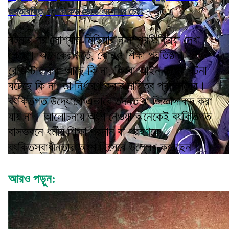
ধস্তাধস্তি, ব্যারিকেড ভেঙে এগোনর চেষ্টা
ঘটনার পর সোশ্যাল মিডিয়ায় নানা প্রতিক্রিয়া দেখা
গেছে। অনেকের মতে, কোনও শিক্ষা প্রতিষ্ঠান
রেজিস্টার করা আছে কি না, কিংবা আইন ভঙ্গের ঘটনা
ঘটেছে কি না, তা নির্ধারণ করার দায়িত্ব প্রশাসনের।
ব্যক্তিগত উদ্যোগে এভাবে তদন্ত বা জিজ্ঞাসাবাদ করা
যায় না। আলোচনায় অংশ নেওয়া অনেকেই ব্যক্তিগত
বাসভবনে ধর্মীয় শিক্ষা প্রদান বা গ্রহণকে
ব্যক্তিস্বাধীনতার অংশ হিসেবে উল্লেখ করেছেন।
আরও পড়ুন: