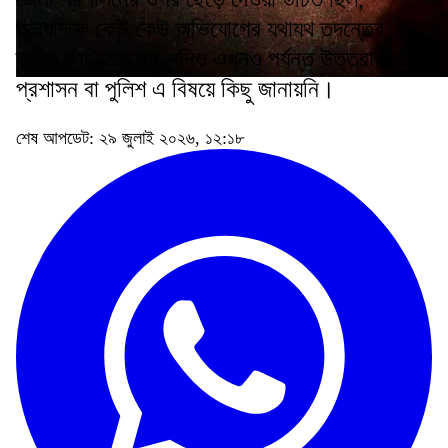
অন্যদিকে কেউ কেউ অভিযোগের যথাযথ তদন্তের
দাবিও জানিয়েছেন। যদিও এখনও পর্যন্ত উত্তরাখণ্ড
প্রশাসন বা পুলিশ এ বিষয়ে কিছু জানায়নি।
শেষ আপডেট: ২৯ জুলাই ২০২৬, ১২:১৮