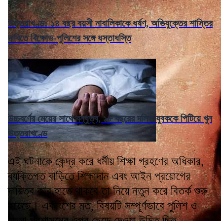
উত্তরাখণ্ড: ১৪ বছর বয়সী নাবালিকাকে ধর্ষণ, অভিযুক্তের শাস্তির
দাবিতে বিক্ষোভ-পুলিশের সঙ্গে ধস্তাধস্তি
উচ্চবর্ণের মেয়ের সাথে বন্ধুত্ব, ১৮ বছরের দলিত যুবককে পিটিয়ে খুন
উত্তরাখণ্ডে
এই ঘটনাকে কেন্দ্র করে ধর্মীয় শিক্ষা গ্রহণের অধিকার,
ব্যক্তিগত বাড়িতে শিক্ষাদান এবং আইন প্রয়োগের
দায়িত্ব কার হাতে থাকবে তা নিয়ে নতুন করে বিতর্ক শুরু
হয়েছে। একাংশের মত, বিষয়টি সম্পূর্ণভাবে পুলিশ ও
জেলা প্রশাসনের ওপর ছেড়ে দেওয়া উচিত ছিল,