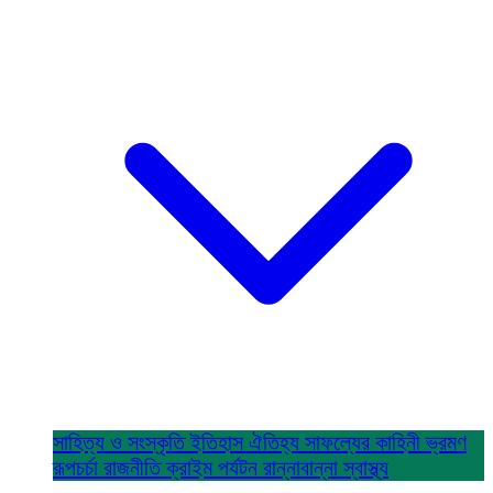
সাহিত্য ও সংস্কৃতি
ইতিহাস ঐতিহ্য
সাফল্যের কাহিনী
ভ্রমণ
রূপচর্চা
রাজনীতি
ক্রাইম
পর্যটন
রান্নাবান্না
স্বাস্থ্য