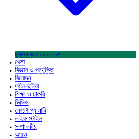
মুসলিম জাহান
বাংলাদেশ
খেলা
বিজ্ঞান ও প্রযুক্তি
বিনোদন
দ্বীন-দুনিয়া
শিক্ষা ও চাকরি
ভিডিও
ফোটো গ্যালারি
লাইফ স্টাইল
সম্পাদকীয়
আরও