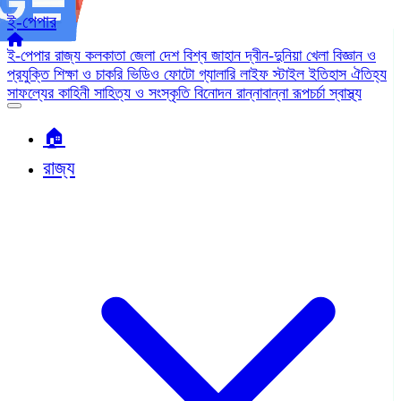
ই-পেপার
ই-পেপার
রাজ্য
কলকাতা
জেলা
দেশ
বিশ্ব জাহান
দ্বীন-দুনিয়া
খেলা
বিজ্ঞান ও
প্রযুক্তি
শিক্ষা ও চাকরি
ভিডিও
ফোটো গ্যালারি
লাইফ স্টাইল
ইতিহাস ঐতিহ্য
সাফল্যের কাহিনী
সাহিত্য ও সংস্কৃতি
বিনোদন
রান্নাবান্না
রূপচর্চা
স্বাস্থ্য
🏠︎
রাজ্য