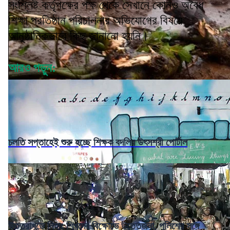
সংশ্লিষ্ট কর্তৃপক্ষের পক্ষ থেকে সেখানে কোনও অবৈধ
শিক্ষা প্রতিষ্ঠান পরিচালনার অভিযোগের বিষয়ে
আনুষ্ঠানিকভাবে কিছু জানানো হয়নি।
আরও পড়ুন:
চলতি সপ্তাহেই শুরু হচ্ছে শিক্ষক বদলির উৎসশ্রী পোর্টাল
উত্তরাখন্ডে নিহাং শিখদের বিক্ষোভে উত্তেজনা, পুলিশের সঙ্গে