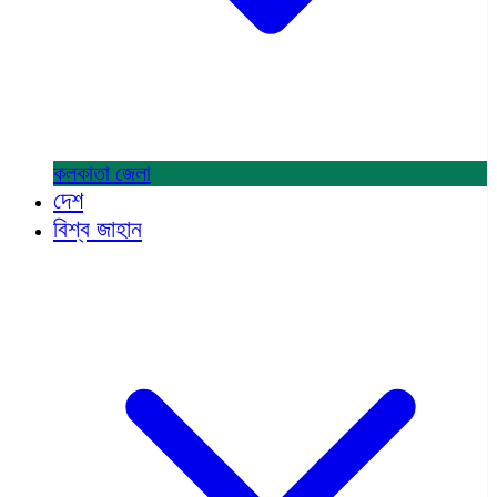
কলকাতা
জেলা
দেশ
বিশ্ব জাহান