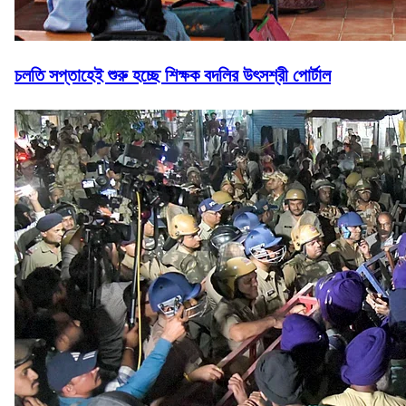
চলতি সপ্তাহেই শুরু হচ্ছে শিক্ষক বদলির উৎসশ্রী পোর্টাল