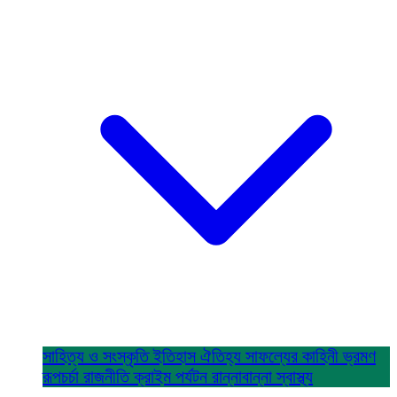
সাহিত্য ও সংস্কৃতি
ইতিহাস ঐতিহ্য
সাফল্যের কাহিনী
ভ্রমণ
রূপচর্চা
রাজনীতি
ক্রাইম
পর্যটন
রান্নাবান্না
স্বাস্থ্য