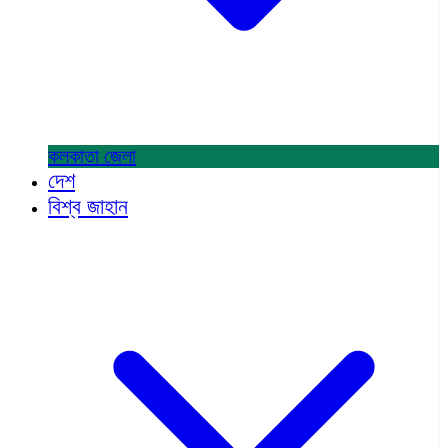
কলকাতা
জেলা
দেশ
বিশ্ব জাহান