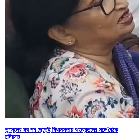
তৃণমূলের সব পদ ছেড়েই বিধানসভায় ঋতব্রতদের সঙ্গে বৈঠক
চন্দ্রিমার