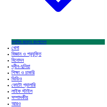
মুসলিম জাহান
বাংলাদেশ
খেলা
বিজ্ঞান ও প্রযুক্তি
বিনোদন
দ্বীন-দুনিয়া
শিক্ষা ও চাকরি
ভিডিও
ফোটো গ্যালারি
লাইফ স্টাইল
সম্পাদকীয়
আরও