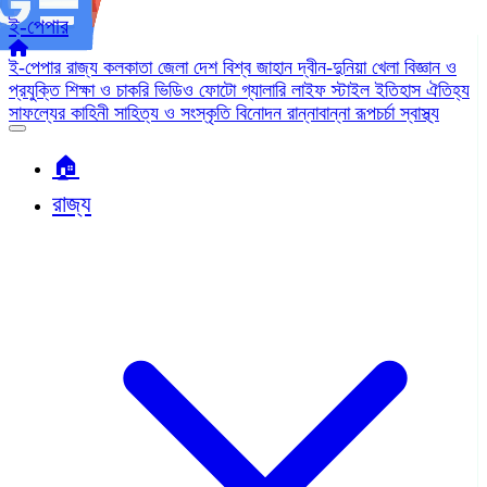
ই-পেপার
ই-পেপার
রাজ্য
কলকাতা
জেলা
দেশ
বিশ্ব জাহান
দ্বীন-দুনিয়া
খেলা
বিজ্ঞান ও
প্রযুক্তি
শিক্ষা ও চাকরি
ভিডিও
ফোটো গ্যালারি
লাইফ স্টাইল
ইতিহাস ঐতিহ্য
সাফল্যের কাহিনী
সাহিত্য ও সংস্কৃতি
বিনোদন
রান্নাবান্না
রূপচর্চা
স্বাস্থ্য
🏠︎
রাজ্য