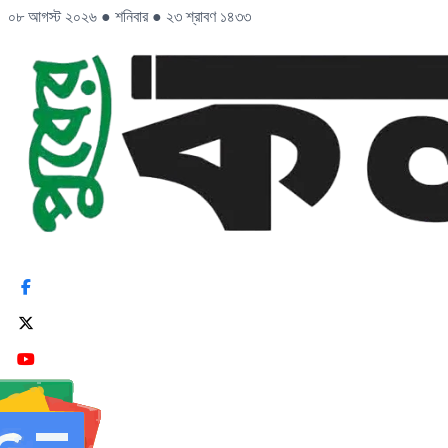
০৮ আগস্ট ২০২৬
●
শনিবার
●
২৩ শ্রাবণ ১৪৩৩