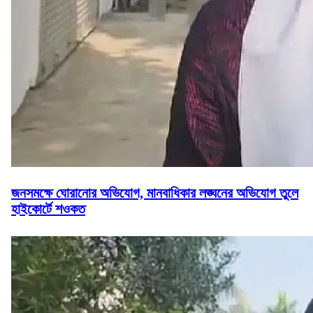
জনসমক্ষে ঘোরানোর অভিযোগ, মানবাধিকার লঙ্ঘনের অভিযোগ তুলে
হাইকোর্টে শওকত