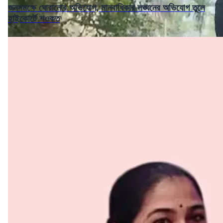
জনসমক্ষে ঘোরানোর অভিযোগ, মানবাধিকার লঙ্ঘনের অভিযোগ তুলে
হাইকোর্টে শওকত