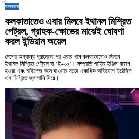
কলকাতা
কলকাতাতেও এবার মিলবে ইথানল মিশ্রিত
পেট্রল, গ্রাহক-ক্ষোভের মাঝেই ঘোষণা
করল ইন্ডিয়ান অয়েল
দেশের অন্যান্য প্রান্তের পর এবার খাস কলকাতাতেও মিলবে
ইথানল মিশ্রিত পেট্রল বা ‘ই-২০’। সম্প্রতি গাড়ির ইঞ্জিন খারাপ
হওয়া এবং মাইলেজ কমে যাওয়ার মতো একাধিক অভিযোগ উঠেছিল
এই মিশ্রিত জ্বালানি ঘিরে।