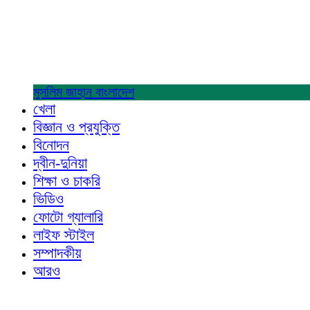
মুসলিম জাহান
বাংলাদেশ
খেলা
বিজ্ঞান ও প্রযুক্তি
বিনোদন
দ্বীন-দুনিয়া
শিক্ষা ও চাকরি
ভিডিও
ফোটো গ্যালারি
লাইফ স্টাইল
সম্পাদকীয়
আরও