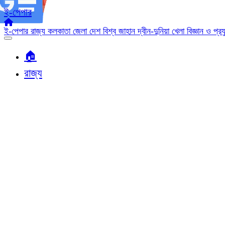
ই-পেপার
ই-পেপার
রাজ্য
কলকাতা
জেলা
দেশ
বিশ্ব জাহান
দ্বীন-দুনিয়া
খেলা
বিজ্ঞান ও প্র
🏠︎
রাজ্য