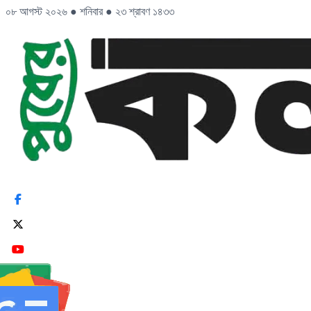
০৮ আগস্ট ২০২৬
●
শনিবার
●
২৩ শ্রাবণ ১৪৩৩