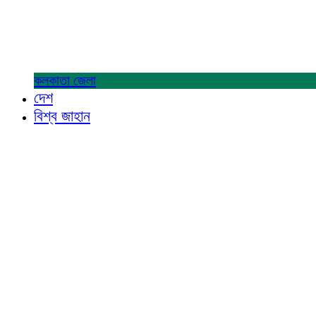
কলকাতা
জেলা
দেশ
বিশ্ব জাহান