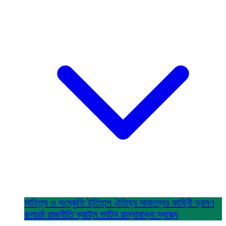
সাহিত্য ও সংস্কৃতি
ইতিহাস ঐতিহ্য
সাফল্যের কাহিনী
ভ্রমণ
রূপচর্চা
রাজনীতি
ক্রাইম
পর্যটন
রান্নাবান্না
স্বাস্থ্য