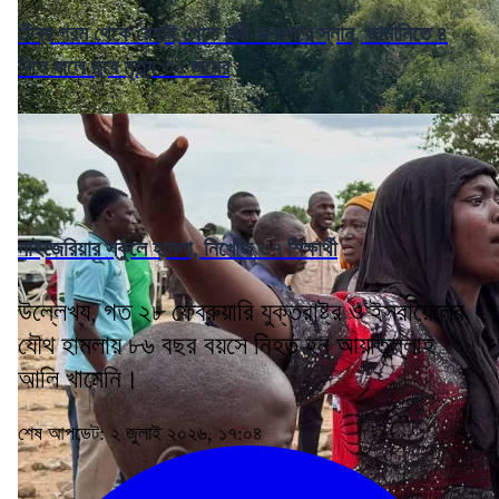
তীব্র গরম থেকে রেহাই পেতে নদী-জলাশয়ে স্নান, জার্মানিতে ৪
দিনে জলে ডুবে মৃত্যু ৩০ জনের
নাইজেরিয়ার স্কুলে হামলা, নিখোঁজ ৩৭ শিক্ষার্থী
উল্লেখ্য, গত ২৮ ফেব্রুয়ারি যুক্তরাষ্ট্র ও ইসরায়েলের
যৌথ হামলায় ৮৬ বছর বয়সে নিহত হন আয়াতুল্লাহ
আলি খামেনি।
শেষ আপডেট: ২ জুলাই ২০২৬, ১৭:০৪