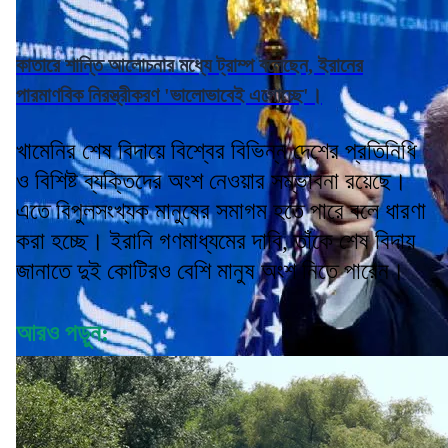
কাতারে শান্তি আলোচনার মধ্যে ট্রাম্প বলেছেন, ইরানের
পারমাণবিক নিরস্ত্রীকরণ 'ভালোভাবেই এগোচ্ছে'।
খামেনির শেষ বিদায়ে বিশ্বের বিভিন্ন দেশের প্রতিনিধি
ও বিশিষ্ট ব্যক্তিদের অংশ নেওয়ার সম্ভাবনা রয়েছে।
এতে বিপুলসংখ্যক মানুষের সমাগম হতে পারে বলে ধারণা
করা হচ্ছে। ইরানি গণমাধ্যমের দাবি, তাঁকে শেষ বিদায়
জানাতে দুই কোটিরও বেশি মানুষ অংশ নিতে পারেন।
আরও পড়ুন: