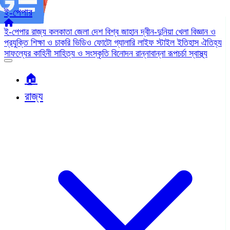
ই-পেপার
ই-পেপার
রাজ্য
কলকাতা
জেলা
দেশ
বিশ্ব জাহান
দ্বীন-দুনিয়া
খেলা
বিজ্ঞান ও
প্রযুক্তি
শিক্ষা ও চাকরি
ভিডিও
ফোটো গ্যালারি
লাইফ স্টাইল
ইতিহাস ঐতিহ্য
সাফল্যের কাহিনী
সাহিত্য ও সংস্কৃতি
বিনোদন
রান্নাবান্না
রূপচর্চা
স্বাস্থ্য
🏠︎
রাজ্য