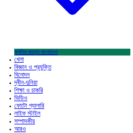
মুসলিম জাহান
বাংলাদেশ
খেলা
বিজ্ঞান ও প্রযুক্তি
বিনোদন
দ্বীন-দুনিয়া
শিক্ষা ও চাকরি
ভিডিও
ফোটো গ্যালারি
লাইফ স্টাইল
সম্পাদকীয়
আরও