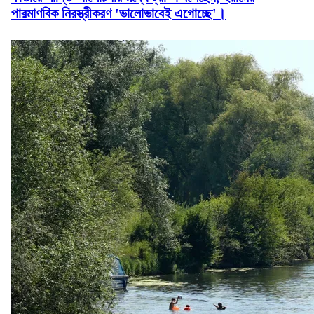
পারমাণবিক নিরস্ত্রীকরণ 'ভালোভাবেই এগোচ্ছে'।