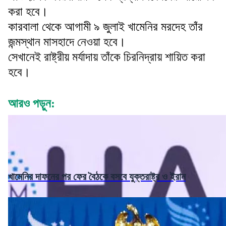
করা হবে।
কারবালা থেকে আগামী ৯ জুলাই খামেনির মরদেহ তাঁর
জন্মস্থান মাসহাদে নেওয়া হবে।
সেখানেই রাষ্ট্রীয় মর্যাদায় তাঁকে চিরনিদ্রায় শায়িত করা
হবে।
আরও পড়ুন:
খামেনির দাফনের পর ফের বৈঠকে বসবে যুক্তরাষ্ট্র ও ইরান