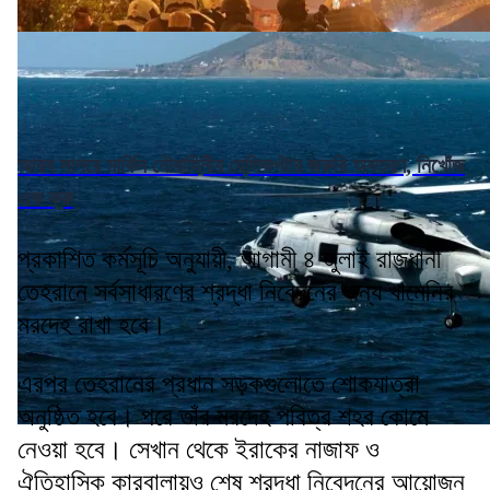
আরব সাগরে মার্কিন নৌবাহিনীর হেলিকপ্টার জরুরি অবতরণ, নিখোঁজ
এক ক্রু
প্রকাশিত কর্মসূচি অনুযায়ী, আগামী ৪ জুলাই রাজধানী
তেহরানে সর্বসাধারণের শ্রদ্ধা নিবেদনের জন্য খামেনির
মরদেহ রাখা হবে।
এরপর তেহরানের প্রধান সড়কগুলোতে শোকযাত্রা
অনুষ্ঠিত হবে। পরে তাঁর মরদেহ পবিত্র শহর কোমে
নেওয়া হবে। সেখান থেকে ইরাকের নাজাফ ও
ঐতিহাসিক কারবালায়ও শেষ শ্রদ্ধা নিবেদনের আয়োজন