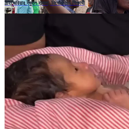
নাইজেরিয়ার স্কুলে হামলা, নিখোঁজ ৩৭ শিক্ষার্থী