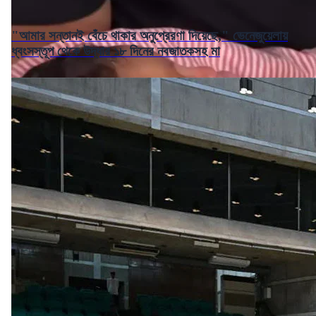
"আমার সন্তানই বেঁচে থাকার অনুপ্রেরণা দিয়েছে," ভেনেজুয়েলায়
ধ্বংসস্তূপ থেকে উদ্ধার ১৮ দিনের নবজাতকসহ মা