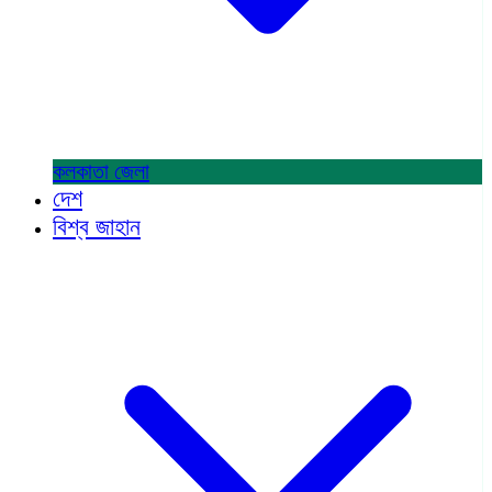
কলকাতা
জেলা
দেশ
বিশ্ব জাহান