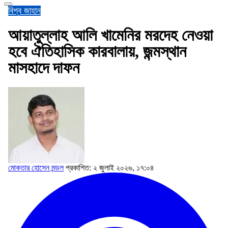
বিশ্ব জাহান
আয়াতুল্লাহ আলি খামেনির মরদেহ নেওয়া
হবে ঐতিহাসিক কারবালায়, জন্মস্থান
মাসহাদে দাফন
মোকতার হোসেন মন্ডল
প্রকাশিত: ২ জুলাই ২০২৬, ১৭:০৪