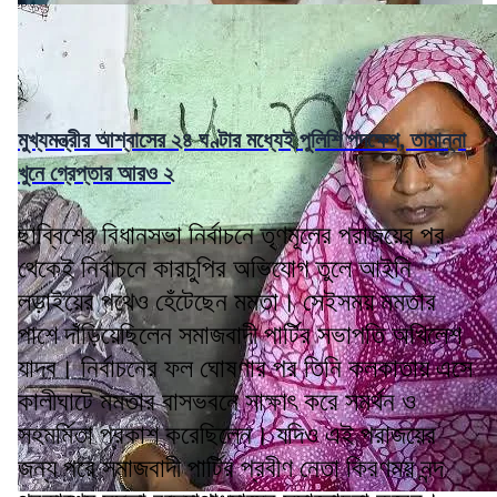
মুখ্যমন্ত্রীর আশ্বাসের ২৪ ঘণ্টার মধ্যেই পুলিশি পদক্ষেপ, তামান্না
খুনে গ্রেপ্তার আরও ২
ছাব্বিশের বিধানসভা নির্বাচনে তৃণমূলের পরাজয়ের পর
থেকেই নির্বাচনে কারচুপির অভিযোগ তুলে আইনি
লড়াইয়ের পথেও হেঁটেছেন মমতা। সেইসময় মমতার
পাশে দাঁড়িয়েছিলেন সমাজবাদী পার্টির সভাপতি অখিলেশ
যাদব। নির্বাচনের ফল ঘোষণার পর তিনি কলকাতায় এসে
কালীঘাটে মমতার বাসভবনে সাক্ষাৎ করে সমর্থন ও
সহমর্মিতা প্রকাশ করেছিলেন। যদিও এই পরাজয়ের
জন্য পরে সমাজবাদী পার্টির প্রবীণ নেতা কিরণময় নন্দ