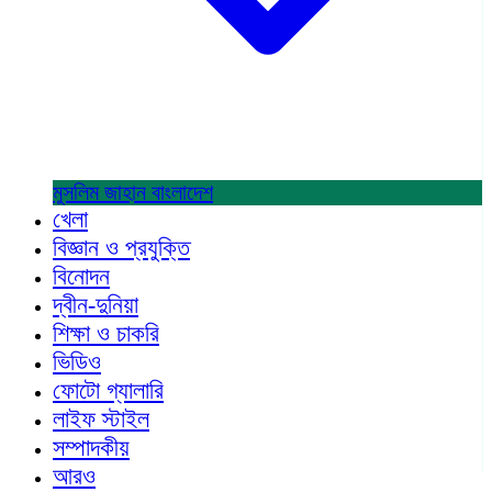
মুসলিম জাহান
বাংলাদেশ
খেলা
বিজ্ঞান ও প্রযুক্তি
বিনোদন
দ্বীন-দুনিয়া
শিক্ষা ও চাকরি
ভিডিও
ফোটো গ্যালারি
লাইফ স্টাইল
সম্পাদকীয়
আরও