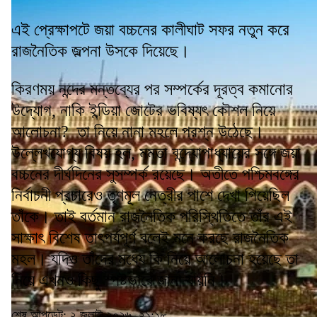
এই প্রেক্ষাপটে জয়া বচ্চনের কালীঘাট সফর নতুন করে
রাজনৈতিক জল্পনা উসকে দিয়েছে।
কিরণময় নন্দের মন্তব্যের পর সম্পর্কের দূরত্ব কমানোর
উদ্যোগ, নাকি ইন্ডিয়া জোটের ভবিষ্যৎ কৌশল নিয়ে
আলোচনা? তা নিয়ে নানা মহলে প্রশ্ন উঠেছে।
উল্লেখযোগ্য বিষয় হল, মমতা বন্দ্যোপাধ্যায়ের সঙ্গে জয়া
বচ্চনের দীর্ঘদিনের সুসম্পর্ক রয়েছে। অতীতে পশ্চিমবঙ্গের
নির্বাচনী প্রচারেও তৃণমূল নেত্রীর পাশে দেখা গিয়েছিল
তাঁকে। তাই বর্তমান রাজনৈতিক পরিস্থিতিতে তাঁর এই
সাক্ষাৎ বিশেষ তাৎপর্যপূর্ণ বলেই মনে করছে রাজনৈতিক
মহল। যদিও তাঁদের মধ্যে কি নিয়ে আলোচনা হয়েছে তা
নিয়ে এখনও কিছু স্পষ্টভাবে জানা যায়নি।
শেষ আপডেট: ২ জুলাই ২০২৬, ২১:১৮