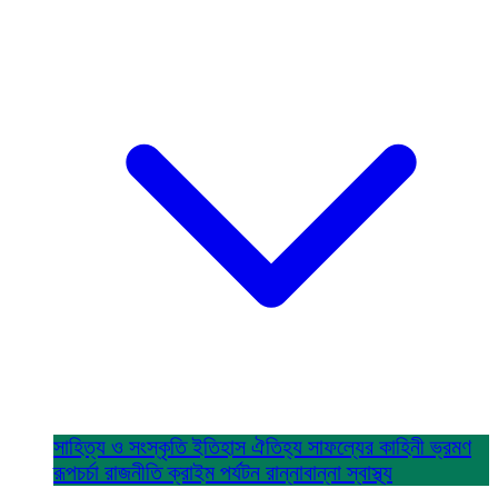
সাহিত্য ও সংস্কৃতি
ইতিহাস ঐতিহ্য
সাফল্যের কাহিনী
ভ্রমণ
রূপচর্চা
রাজনীতি
ক্রাইম
পর্যটন
রান্নাবান্না
স্বাস্থ্য