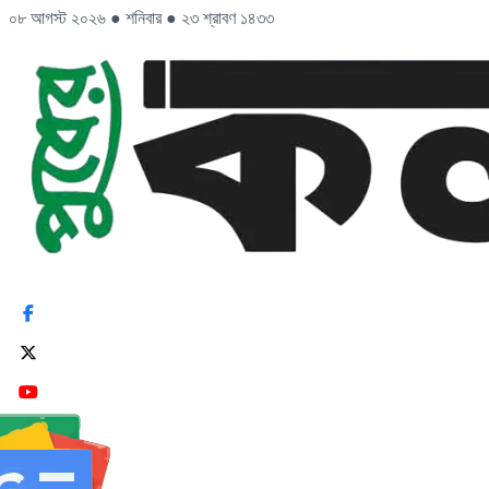
০৮ আগস্ট ২০২৬
●
শনিবার
●
২৩ শ্রাবণ ১৪৩৩