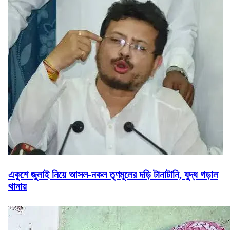
একুশে জুলাই নিয়ে আসল-নকল তৃণমূলের দড়ি টানাটানি, যুদ্ধ গড়াল
থানায়