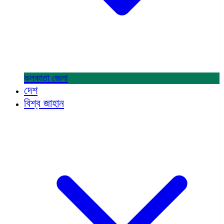
কলকাতা
জেলা
দেশ
বিশ্ব জাহান