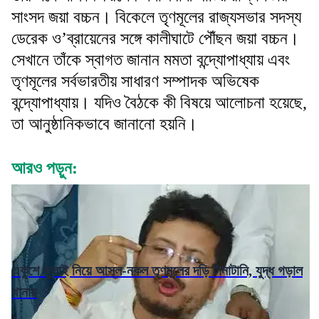
সাংসদ জয়া বচ্চন। বিকেলে তৃণমূলের রাজ্যসভার সদস্য
ডেরেক ও’ব্রায়েনের সঙ্গে কালীঘাটে পৌঁছন জয়া বচ্চন।
সেখানে তাঁকে স্বাগত জানান মমতা বন্দ্যোপাধ্যায় এবং
তৃণমূলের সর্বভারতীয় সাধারণ সম্পাদক অভিষেক
বন্দ্যোপাধ্যায়। যদিও বৈঠকে কী বিষয়ে আলোচনা হয়েছে,
তা আনুষ্ঠানিকভাবে জানানো হয়নি।
আরও পড়ুন:
একুশে জুলাই নিয়ে আসল-নকল তৃণমূলের দড়ি টানাটানি, যুদ্ধ গড়াল
থানায়