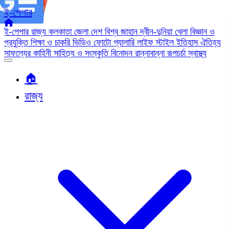
ই-পেপার
ই-পেপার
রাজ্য
কলকাতা
জেলা
দেশ
বিশ্ব জাহান
দ্বীন-দুনিয়া
খেলা
বিজ্ঞান ও
প্রযুক্তি
শিক্ষা ও চাকরি
ভিডিও
ফোটো গ্যালারি
লাইফ স্টাইল
ইতিহাস ঐতিহ্য
সাফল্যের কাহিনী
সাহিত্য ও সংস্কৃতি
বিনোদন
রান্নাবান্না
রূপচর্চা
স্বাস্থ্য
🏠︎
রাজ্য