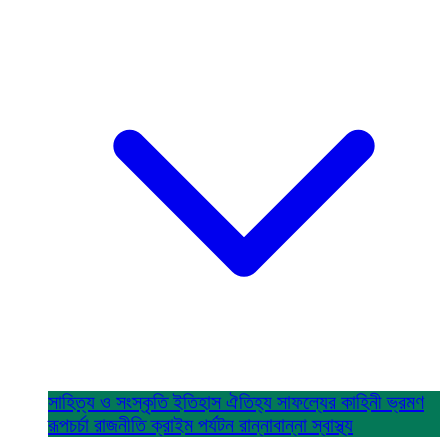
সাহিত্য ও সংস্কৃতি
ইতিহাস ঐতিহ্য
সাফল্যের কাহিনী
ভ্রমণ
রূপচর্চা
রাজনীতি
ক্রাইম
পর্যটন
রান্নাবান্না
স্বাস্থ্য