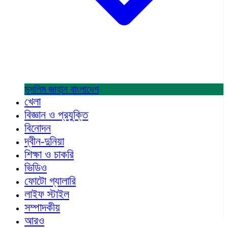
মুসলিম জাহান
বাংলাদেশ
খেলা
বিজ্ঞান ও প্রযুক্তি
বিনোদন
দ্বীন-দুনিয়া
শিক্ষা ও চাকরি
ভিডিও
ফোটো গ্যালারি
লাইফ স্টাইল
সম্পাদকীয়
আরও