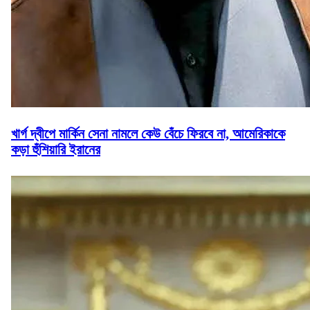
খার্গ দ্বীপে মার্কিন সেনা নামলে কেউ বেঁচে ফিরবে না, আমেরিকাকে
কড়া হুঁশিয়ারি ইরানের