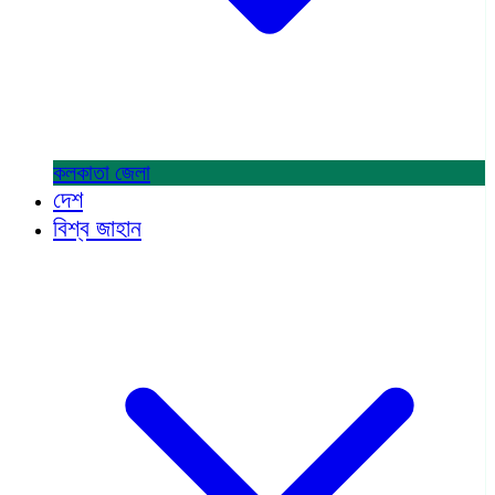
কলকাতা
জেলা
দেশ
বিশ্ব জাহান