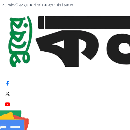
০৮ আগস্ট ২০২৬
●
শনিবার
●
২৩ শ্রাবণ ১৪৩৩