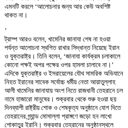
এমনটি করলে ‘আলোচনার জন্য আর কেউ অবশিষ্ট
থাকত না।
’
ট্রাম্প আরও বলেন, খামেনির জানাযা শেষ না হওয়া
পর্যন্ত আলোচনা স্থগিত রাখার সিদ্ধান্ত নিয়েছে ইরান
ও যুক্তরাষ্ট্র। তিনি বলেন, ‘জানাযা কার্যক্রম চলাকালে
কোনো পক্ষই অপর পক্ষের ওপর হামলা চালাবে না।’
এদিকে যুক্তরাষ্ট্র ও ইসরায়েলের যৌথ সামরিক অভিযানে
নিহত ইরানের সাবেক সর্বোচ্চ ধর্মীয় নেতা আয়াতুল্লাহ
আলী খামেনির জানাযায় অংশ নিতে রাজধানী তেহরানে ঢল
নামে হাজারো মানুষের। শুক্রবার থেকে শুরু হওয়া ছয়
দিনব্যাপী রাষ্ট্রীয় শোক ও শেষকৃত্য অনুষ্ঠানে যোগ দিতে
তেহরানের গ্র্যান্ড মোসাল্লা প্রাঙ্গণে জড়ো হন লাখো
শোকাতুর ইরানি। শুক্রবার তেহরানের অনুষ্ঠানস্থলে