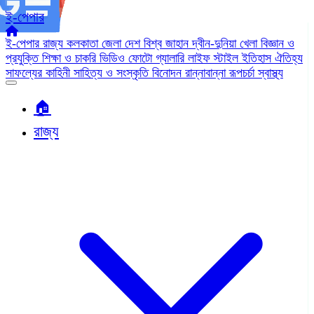
ই-পেপার
ই-পেপার
রাজ্য
কলকাতা
জেলা
দেশ
বিশ্ব জাহান
দ্বীন-দুনিয়া
খেলা
বিজ্ঞান ও
প্রযুক্তি
শিক্ষা ও চাকরি
ভিডিও
ফোটো গ্যালারি
লাইফ স্টাইল
ইতিহাস ঐতিহ্য
সাফল্যের কাহিনী
সাহিত্য ও সংস্কৃতি
বিনোদন
রান্নাবান্না
রূপচর্চা
স্বাস্থ্য
🏠︎
রাজ্য