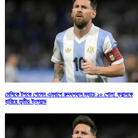
মেসিকে টপকে গেলেন এমবাপে রুদ্ধশ্বাস ম্যাচে ১০ গোল! ফ্রান্সকে
হারিয়ে তৃতীয় ইংল্যান্ড