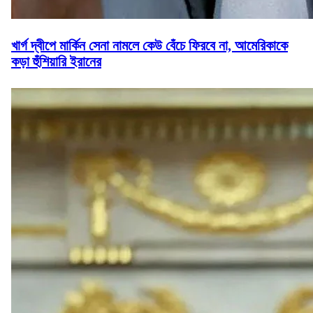
খার্গ দ্বীপে মার্কিন সেনা নামলে কেউ বেঁচে ফিরবে না, আমেরিকাকে
কড়া হুঁশিয়ারি ইরানের