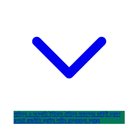
সাহিত্য ও সংস্কৃতি
ইতিহাস ঐতিহ্য
সাফল্যের কাহিনী
ভ্রমণ
রূপচর্চা
রাজনীতি
ক্রাইম
পর্যটন
রান্নাবান্না
স্বাস্থ্য