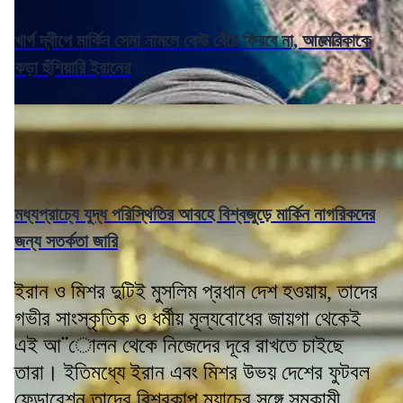
খার্গ দ্বীপে মার্কিন সেনা নামলে কেউ বেঁচে ফিরবে না, আমেরিকাকে
কড়া হুঁশিয়ারি ইরানের
মধ্যপ্রাচ্যে যুদ্ধ পরিস্থিতির আবহে বিশ্বজুড়ে মার্কিন নাগরিকদের
জন্য সতর্কতা জারি
ইরান ও মিশর দুটিই মুসলিম প্রধান দেশ হওয়ায়, তাদের
গভীর সাংস্কৃতিক ও ধর্মীয় মূল্যবোধের জায়গা থেকেই
এই আ¨োলন থেকে নিজেদের দূরে রাখতে চাইছে
তারা। ইতিমধ্যে ইরান এবং মিশর উভয় দেশের ফুটবল
ফেডারেশন তাদের বিশ্বকাপ ম্যাচের সঙ্গে সমকামী