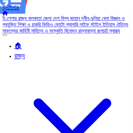
ই-পেপার
ই-পেপার
রাজ্য
কলকাতা
জেলা
দেশ
বিশ্ব জাহান
দ্বীন-দুনিয়া
খেলা
বিজ্ঞান ও
প্রযুক্তি
শিক্ষা ও চাকরি
ভিডিও
ফোটো গ্যালারি
লাইফ স্টাইল
ইতিহাস ঐতিহ্য
সাফল্যের কাহিনী
সাহিত্য ও সংস্কৃতি
বিনোদন
রান্নাবান্না
রূপচর্চা
স্বাস্থ্য
🏠︎
রাজ্য