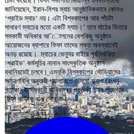
চেষ্টা করেছে। ফিফা সভাপতি জিয়ান্নি ইনফান্তিনো
জানিয়েছেন, ইরান-মিশর ম্যাচ আনুষ্ঠানিকভাবে কোনও
‘প্রাইড ম্যাচ’ নয়। এটা বিশ্বকাপের আর পাঁচটা
সাধারণ ম্যাচের মতো একটি ম্যাচ।’ তবে মাঠের ভিতরে
সমকামী অধিকার আ¨োলনের বেশকিছু অনুষ্ঠান
আয়োজনের ব্যাপারে ফিফা তাদের শক্ত অবস্থানেই
অনড় রয়েছে। ম্যাচের ভেন্যুর বাইরে পূর্বনির্ধারিত
‘প্রাইড’ কর্মসূচির নানান সাংস্কৃতিক অনুষ্ঠান
যথানিয়মেই চলবে। এমনকি বিশ্বকাপের স্টেডিয়ামের
আচরণবিধি অনুযায়ী গ্যালারিতে রেনবো ফ্ল্যাগ (রংধনু
পতাকা) বা সমকামী অধিকারের প্রতীকী চিহ্ন প্রদর্শনে
ফিফা কাউকে বাধা দেবে না।
শেষ আপডেট: ২৯ জুলাই ২০২৬, ১৪:০৭