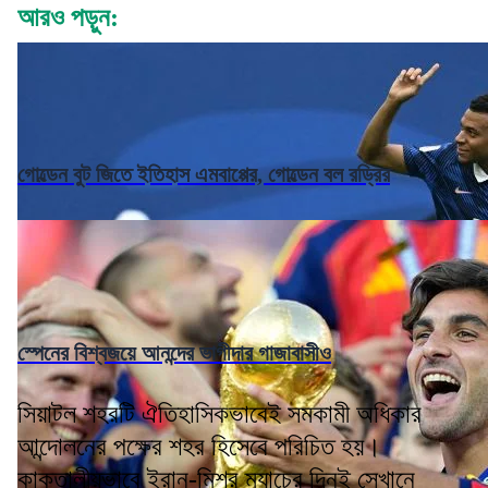
আরও পড়ুন:
গোল্ডেন বুট জিতে ইতিহাস এমবাপ্পের, গোল্ডেন বল রড্রির
স্পেনের বিশ্বজয়ে আনন্দের ভাগীদার গাজাবাসীও
সিয়াটল শহরটি ঐতিহাসিকভাবেই সমকামী অধিকার
আন্দোলনের পক্ষের শহর হিসেবে পরিচিত হয়।
কাকতালীয়ভাবে ইরান-মিশর ম্যাচের দিনই সেখানে