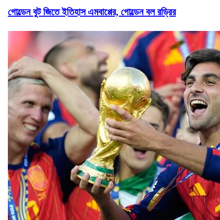
গোল্ডেন বুট জিতে ইতিহাস এমবাপ্পের, গোল্ডেন বল রড্রির