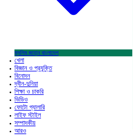
মুসলিম জাহান
বাংলাদেশ
খেলা
বিজ্ঞান ও প্রযুক্তি
বিনোদন
দ্বীন-দুনিয়া
শিক্ষা ও চাকরি
ভিডিও
ফোটো গ্যালারি
লাইফ স্টাইল
সম্পাদকীয়
আরও