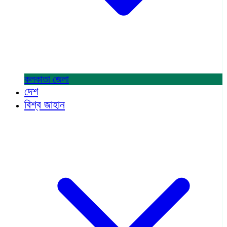
কলকাতা
জেলা
দেশ
বিশ্ব জাহান