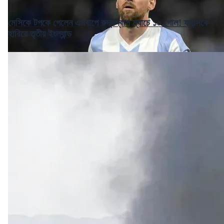
মেসিকে টপকে গেলেন এমবাপে রুদ্ধশ্বাস ম্যাচে ১০ গোল! ফ্রান্সকে
হারিয়ে তৃতীয় ইংল্যান্ড