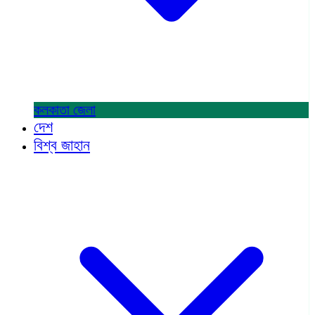
কলকাতা
জেলা
দেশ
বিশ্ব জাহান