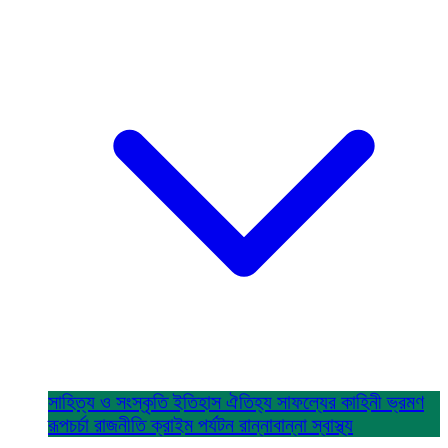
সাহিত্য ও সংস্কৃতি
ইতিহাস ঐতিহ্য
সাফল্যের কাহিনী
ভ্রমণ
রূপচর্চা
রাজনীতি
ক্রাইম
পর্যটন
রান্নাবান্না
স্বাস্থ্য