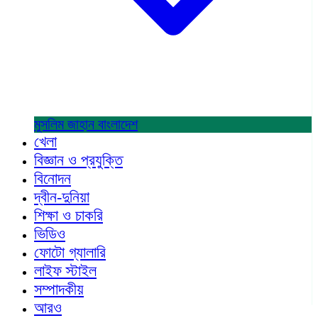
মুসলিম জাহান
বাংলাদেশ
খেলা
বিজ্ঞান ও প্রযুক্তি
বিনোদন
দ্বীন-দুনিয়া
শিক্ষা ও চাকরি
ভিডিও
ফোটো গ্যালারি
লাইফ স্টাইল
সম্পাদকীয়
আরও