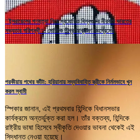
"ইসরায়েলের গণহত্যা নিয়ে স্বঘোষিত বিশ্বগুরুর নীরবতা ভারতের
সভ্যতার পরিপন্থী": মোদিকে তীব্র আক্রমণ কংগ্রেসের
পরকীয়ায় পথের কাঁটা: হরিয়ানায় সদ্যবিবাহিত স্ত্রীকে নির্মমভাবে খুন
করল স্বামী
স্পিকার জানান, এই প্রথমবার হিন্দিকে বিধানসভার
কার্যক্রমে অন্তর্ভুক্ত করা হল। তাঁর বক্তব্য, হিন্দিকে
রাষ্ট্রীয় ভাষা হিসেবে স্বীকৃতি দেওয়ার ভাবনা থেকেই এই
সিদ্ধান্ত নেওয়া হয়েছে।