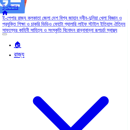
ই-পেপার
ই-পেপার
রাজ্য
কলকাতা
জেলা
দেশ
বিশ্ব জাহান
দ্বীন-দুনিয়া
খেলা
বিজ্ঞান ও
প্রযুক্তি
শিক্ষা ও চাকরি
ভিডিও
ফোটো গ্যালারি
লাইফ স্টাইল
ইতিহাস ঐতিহ্য
সাফল্যের কাহিনী
সাহিত্য ও সংস্কৃতি
বিনোদন
রান্নাবান্না
রূপচর্চা
স্বাস্থ্য
🏠︎
রাজ্য