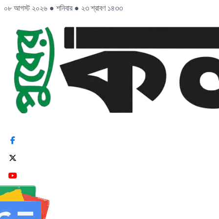
০৮ আগস্ট ২০২৬
●
শনিবার
●
২৩ শ্রাবণ ১৪৩৩