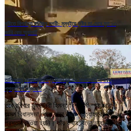
বৃষ্টিতে বিপর্যস্ত বাণিজ্য নগরী: মুম্বইয়ে বৃষ্টির তাণ্ডবে মৃত ১৩,
জারি রেড অ্যালার্ট
তামিলনাড়ু থেকে হরিদাসপুর সীমান্তে ৫০ বাংলাদেশি নাগরিক,
পুশব্যাকের সম্ভাবনা
তবে রবিবার মুখ্যমন্ত্রী হিমন্ত বিশ্বশর্মা স্পষ্ট জানান,
অসম বিধানসভা থেকে বড়ো ভাষা প্রত্যাহারের কোনও
প্রস্তাব দেওয়া হয়নি। তাঁর কথায়, বড়ো ভাষা অসমের