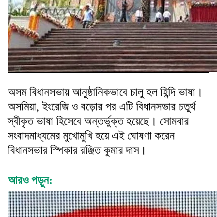
অসম বিধানসভায় আনুষ্ঠানিকভাবে চালু হল হিন্দি ভাষা।
অসমিয়া, ইংরেজি ও বড়োর পর এটি বিধানসভার চতুর্থ
স্বীকৃত ভাষা হিসেবে অন্তর্ভুক্ত হয়েছে। সোমবার
সংবাদমাধ্যমের মুখোমুখি হয়ে এই ঘোষণা করেন
বিধানসভার স্পিকার রঞ্জিত কুমার দাস।
আরও পড়ুন: