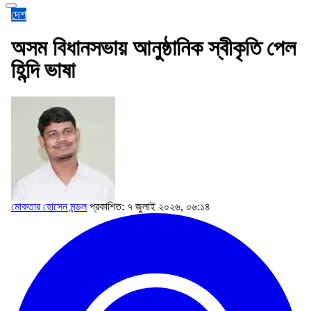
দেশ
অসম বিধানসভায় আনুষ্ঠানিক স্বীকৃতি পেল
হিন্দি ভাষা
মোকতার হোসেন মন্ডল
প্রকাশিত: ৭ জুলাই ২০২৬, ০৬:১৪