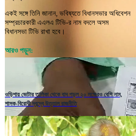
একই সঙ্গে তিনি জানান, ভবিষ্যতে বিধানসভার অধিবেশন
সম্প্রচারকারী এএলএ টিভি-র নাম বদলে অসম
বিধানসভা টিভি রাখা হবে।
আরও পড়ুন:
ওড়িশায় ভোটার তালিকা থেকে বাদ পড়ল ২০ লক্ষেরও বেশি নাম,
শাসক-বিরোধী দ্বন্দ্বে উত্তাল রাজনীতি