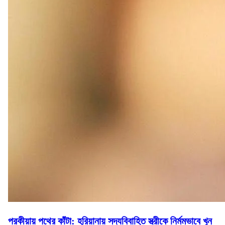
পরকীয়ায় পথের কাঁটা: হরিয়ানায় সদ্যবিবাহিত স্ত্রীকে নির্মমভাবে খুন