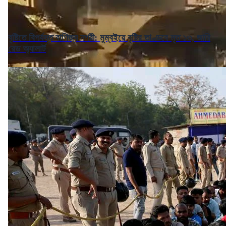
বৃষ্টিতে বিপর্যস্ত বাণিজ্য নগরী: মুম্বইয়ে বৃষ্টির তাণ্ডবে মৃত ১৩, জারি
রেড অ্যালার্ট