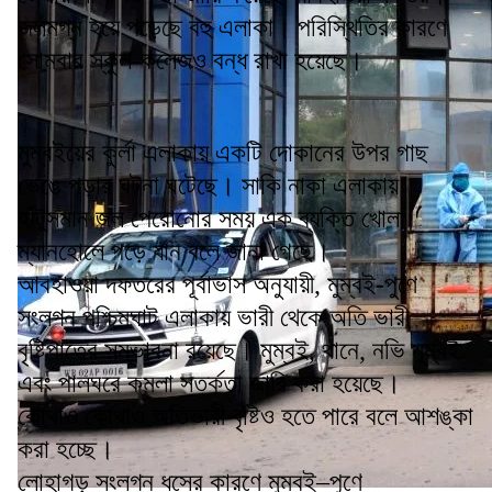
জলমগ্ন হয়ে পড়েছে বহু এলাকা। পরিস্থিতির কারণে
সোমবার স্কুল-কলেজও বন্ধ রাখা হয়েছে।
মুম্বইয়ের কুর্লা এলাকায় একটি দোকানের উপর গাছ
ভেঙে পড়ার ঘটনা ঘটেছে। সাকি নাকা এলাকায়
হাঁটুসমান জল পেরোনোর সময় এক ব্যক্তি খোলা
ম্যানহোলে পড়ে যান বলে জানা গেছে।
আবহাওয়া দফতরের পূর্বাভাস অনুযায়ী, মুম্বই-পুণে
সংলগ্ন পশ্চিমঘাট এলাকায় ভারী থেকে অতি ভারী
বৃষ্টিপাতের সম্ভাবনা রয়েছে। মুম্বই, থানে, নভি মুম্বই
এবং পালঘরে কমলা সতর্কতা জারি করা হয়েছে।
কোথাও কোথাও অতিভারী বৃষ্টিও হতে পারে বলে আশঙ্কা
করা হচ্ছে।
লোহাগড় সংলগ্ন ধসের কারণে মুম্বই–পুণে