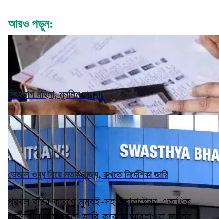
আরও পড়ুন:
সিংহভাগ মহিলা, মুসলিম নাম বাদ
ভেজাল ওষুধ নিয়ে সতর্ক রাজ্য, রুখতে নির্দেশিকা জারি
প্রবল বৃষ্টির কারণে মুম্বই-সহ মহারাষ্ট্রের একাধিক
জেলায় লাল সতর্কতা জারি করেছে আবহাওয়া দফতর।