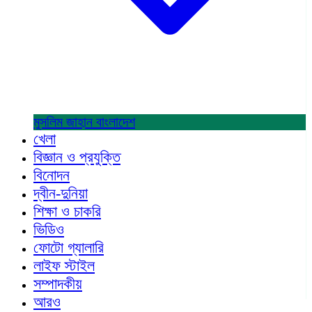
মুসলিম জাহান
বাংলাদেশ
খেলা
বিজ্ঞান ও প্রযুক্তি
বিনোদন
দ্বীন-দুনিয়া
শিক্ষা ও চাকরি
ভিডিও
ফোটো গ্যালারি
লাইফ স্টাইল
সম্পাদকীয়
আরও