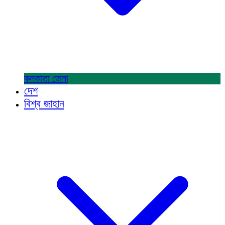
কলকাতা
জেলা
দেশ
বিশ্ব জাহান