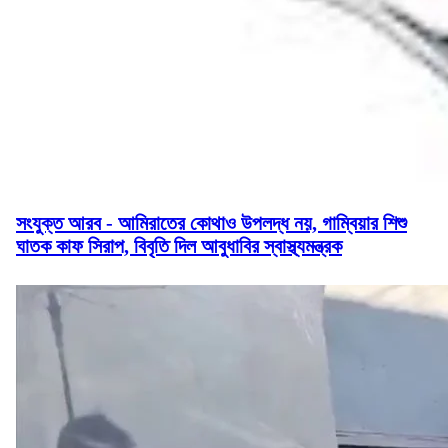
সংযুক্ত আরব - আমিরাতের কোথাও উপলদ্ধ নয়, গাম্বিয়ার শিশু
ঘাতক কাফ সিরাপ, বিবৃতি দিল আবুধাবির স্বাস্থ্যমন্ত্রক