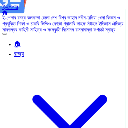
ই-পেপার
ই-পেপার
রাজ্য
কলকাতা
জেলা
দেশ
বিশ্ব জাহান
দ্বীন-দুনিয়া
খেলা
বিজ্ঞান ও
প্রযুক্তি
শিক্ষা ও চাকরি
ভিডিও
ফোটো গ্যালারি
লাইফ স্টাইল
ইতিহাস ঐতিহ্য
সাফল্যের কাহিনী
সাহিত্য ও সংস্কৃতি
বিনোদন
রান্নাবান্না
রূপচর্চা
স্বাস্থ্য
🏠︎
রাজ্য