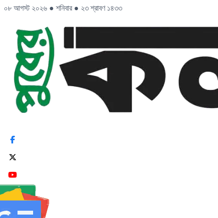
০৮ আগস্ট ২০২৬
●
শনিবার
●
২৩ শ্রাবণ ১৪৩৩