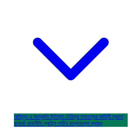
সাহিত্য ও সংস্কৃতি
ইতিহাস ঐতিহ্য
সাফল্যের কাহিনী
ভ্রমণ
রূপচর্চা
রাজনীতি
ক্রাইম
পর্যটন
রান্নাবান্না
স্বাস্থ্য