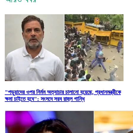
"পড়ুয়াদের ওপর নির্মম অত্যাচার চালানো হয়েছে, প্রধানমন্ত্রীকে
ক্ষমা চাইতে হবে": সংসদে সরব রাহুল গান্ধি