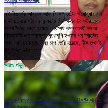
সরব সেচ দফতরের মন্ত্রী
এই বিতর্কের আবহেই আজ বিকেল ৩টেয় অযোধ্যার রাম
মন্দির চত্বরে শ্রী রাম জন্মভূমি তীর্থক্ষেত্র ট্রাস্টের এক
জরুরি বৈঠক ডাকা হয়েছে। বিশেষ তদন্তকারী দল বা
সিইআইটি-এর তদন্তের মুখোমুখি হওয়ার পর ট্রাস্টের
ওপর যখন দেশজুড়ে তীব্র চাপ তৈরি হয়েছে, ঠিক তখনই
এই বৈঠক ডাকা হলো।
আরও পড়ুন:
'আমাকে ‘মুল্লি’ ও ‘জঙ্গি’ বলা হয়েছে', সাম্প্রদায়িক উস্কানি ও
নিশানার বিরুদ্ধে মুখ খুললেন সাংসদ ইকরা