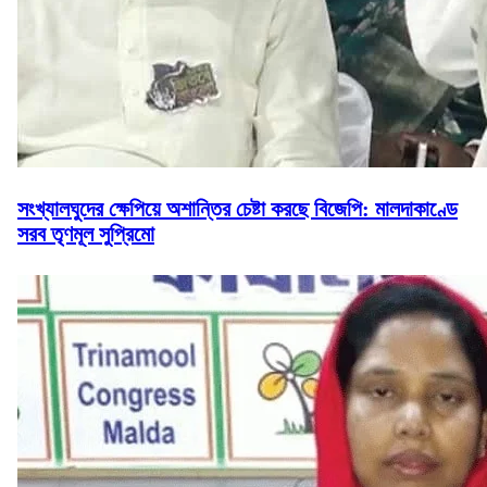
সংখ্যালঘুদের ক্ষেপিয়ে অশান্তির চেষ্টা করছে বিজেপি: মালদাকাণ্ডে
সরব তৃণমূল সুপ্রিমো