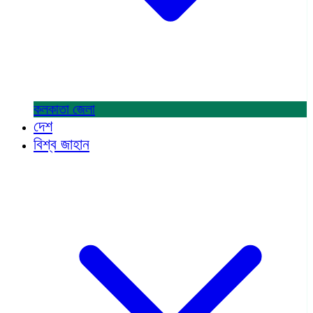
কলকাতা
জেলা
দেশ
বিশ্ব জাহান