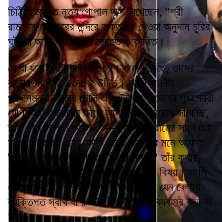
চিঠিতে মহন্ত নৃত্য গোপাল দাস লিখেছেন, "শ্রী
রামলালা সরকারের মন্দিরে ভক্তদের দেওয়া অনুদান চুরির
ঘটনায় আমি গভীরভাবে মর্মাহত ও ব্যথিত।
যে বা যারাই এই জঘন্য ও পাপ কাজ করেছে, তাদের
কঠোরতম শাস্তি দেওয়া উচিত। আমি মাননীয়
প্রধানমন্ত্রী নরেন্দ্র মোদী এবং উত্তরপ্রদেশের মুখ্যমন্ত্রী
যোগী আদিত্যনাথের কাছে আন্তরিক অনুরোধ জানাচ্ছি,
তাঁরা যেন নিশ্চিত করেন যে—যাঁরা প্রভু রামের সাথে এই
অন্যায় করেছে এবং কোটি কোটি ভক্তের মনে আঘাত
দিয়েছে, তারা যেন উপযুক্ত বিচার পায়।" তাঁর কথায়,
"এটি কোটি কোটি হিন্দুর গভীর বিশ্বাসের বিষয়। আমি
এটাও অনুরোধ করব যে, প্রভু রামের নাম যেন কোনো
ব্যক্তিগত স্বার্থ বা রাজনৈতিক উদ্দেশ্যে ব্যবহার করা না
হয়।