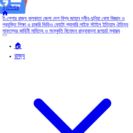
ই-পেপার
ই-পেপার
রাজ্য
কলকাতা
জেলা
দেশ
বিশ্ব জাহান
দ্বীন-দুনিয়া
খেলা
বিজ্ঞান ও
প্রযুক্তি
শিক্ষা ও চাকরি
ভিডিও
ফোটো গ্যালারি
লাইফ স্টাইল
ইতিহাস ঐতিহ্য
সাফল্যের কাহিনী
সাহিত্য ও সংস্কৃতি
বিনোদন
রান্নাবান্না
রূপচর্চা
স্বাস্থ্য
🏠︎
রাজ্য