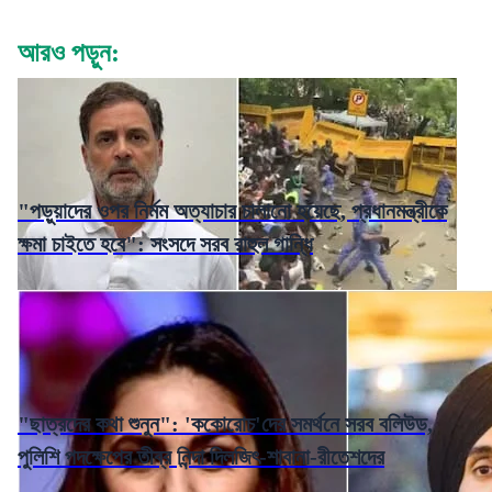
আরও পড়ুন:
"পড়ুয়াদের ওপর নির্মম অত্যাচার চালানো হয়েছে, প্রধানমন্ত্রীকে
ক্ষমা চাইতে হবে": সংসদে সরব রাহুল গান্ধি
"ছাত্রদের কথা শুনুন": 'ককোরোচ'দের সমর্থনে সরব বলিউড,
পুলিশি পদক্ষেপের তীব্র নিন্দা দিলজিৎ-শাবানা-রীতেশদের