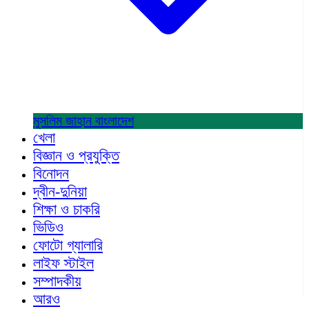
মুসলিম জাহান
বাংলাদেশ
খেলা
বিজ্ঞান ও প্রযুক্তি
বিনোদন
দ্বীন-দুনিয়া
শিক্ষা ও চাকরি
ভিডিও
ফোটো গ্যালারি
লাইফ স্টাইল
সম্পাদকীয়
আরও