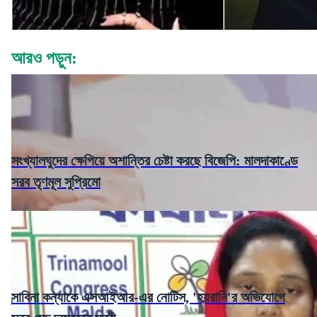
"
আরও পড়ুন:
সংখ্যালঘুদের ক্ষেপিয়ে অশান্তির চেষ্টা করছে বিজেপি: মালদাকাণ্ডে
সরব তৃণমূল সুপ্রিমো
সাবিনা কন্যাকে এসআইআর-এর নোটিস, 'হয়রানি'র অভিযোগে