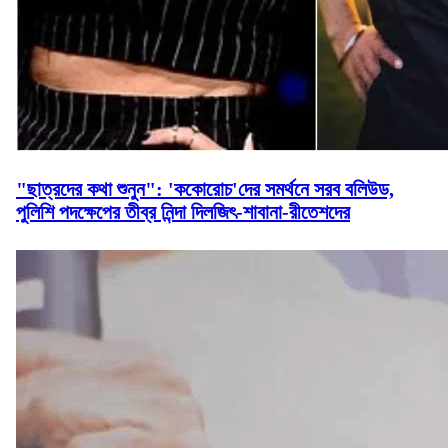
"ছাত্রদের কথা শুনুন": 'ককোরোচ'দের সমর্থনে সরব বলিউড,
পুলিশি পদক্ষেপের তীব্র নিন্দা দিলজিৎ-শাবানা-রীতেশদের