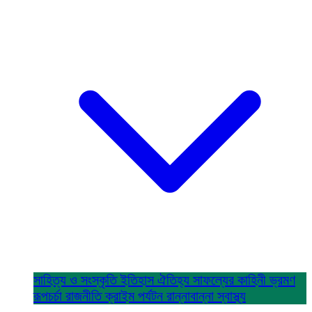
সাহিত্য ও সংস্কৃতি
ইতিহাস ঐতিহ্য
সাফল্যের কাহিনী
ভ্রমণ
রূপচর্চা
রাজনীতি
ক্রাইম
পর্যটন
রান্নাবান্না
স্বাস্থ্য