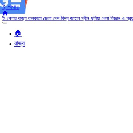
ই-পেপার
ই-পেপার
রাজ্য
কলকাতা
জেলা
দেশ
বিশ্ব জাহান
দ্বীন-দুনিয়া
খেলা
বিজ্ঞান ও প্র
🏠︎
রাজ্য