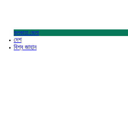
কলকাতা
জেলা
দেশ
বিশ্ব জাহান