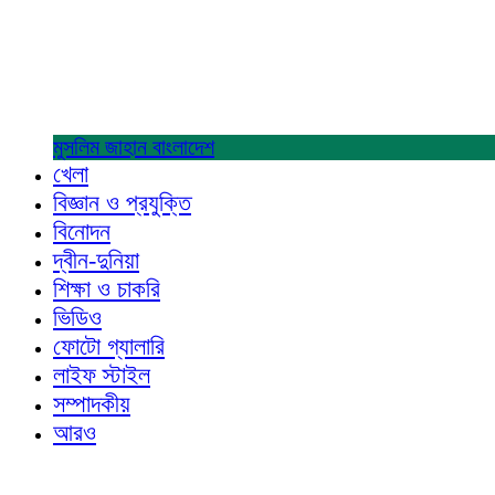
মুসলিম জাহান
বাংলাদেশ
খেলা
বিজ্ঞান ও প্রযুক্তি
বিনোদন
দ্বীন-দুনিয়া
শিক্ষা ও চাকরি
ভিডিও
ফোটো গ্যালারি
লাইফ স্টাইল
সম্পাদকীয়
আরও