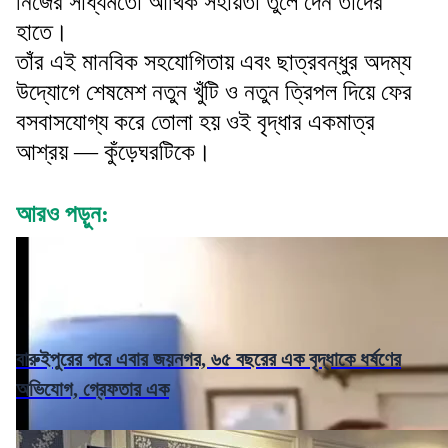
নিজের সাধ্যমতো আর্থিক সহায়তা তুলে দেন তাঁদের
হাতে।
তাঁর এই মানবিক সহযোগিতায় এবং ছাত্রবন্ধুর অদম্য
উদ্যোগে শেষমেশ নতুন খুঁটি ও নতুন ত্রিপল দিয়ে ফের
বসবাসযোগ্য করে তোলা হয় ওই বৃদ্ধার একমাত্র
আশ্রয় — কুঁড়েঘরটিকে।
আরও পড়ুন:
বারুইপুরের পরে এবার জয়নগর, ৬৫ বছরের এক বৃদ্ধাকে ধর্ষণের
অভিযোগ, গ্রেফতার এক