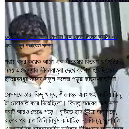
৩৩ জনের হাতে কাটমানি নেওয়ার টাকা ফেরত দিলেন ক্যানিং এর
এক তৃনমূল পঞ্চায়েত সদস্য
প্রায় বছর কয়েক আগে এক শীতবস্ত্র বিতরণ কর্মসূচির
সময় এই বৃদ্ধার জীবনযাত্রা দেখে ব্যথিত হয়েছিলেন
ছাত্রবন্ধুর সদস্য স্কুল কলেজ পড়ুয়া ছাত্র-ছাত্রীরা।
সেসময়ে তারা কিছু খাদ্য, শীতবস্ত্র এবং ওই ঘরটির কিছু
টা মেরামতি করে দিয়েছিলো। কিন্তু সময়ের সঙ্গে সঙ্গে
ঘরটি আরও ভেঙে পড়ে। বৃষ্টিতে ছাদ চুঁইয়ে জল পড়ে,
রাতের পর রাত তিনি নির্ঘুম কাটাছিলেন! কিন্তূ সম্প্রতি