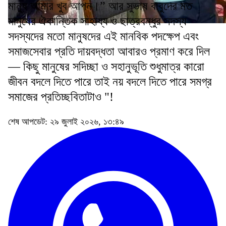
মানুষ আমার খুব আপন।” আর সুভাষ বাবুদের মত
মানুষের ঐকান্তিক সাহায্য ও ছাত্রবন্ধুর সদস্য
সদস্যদের মতো মানুষদের এই মানবিক পদক্ষেপ এবং
সমাজসেবার প্রতি দায়বদ্ধতা আবারও প্রমাণ করে দিল
— কিছু মানুষের সদিচ্ছা ও সহানুভূতি শুধুমাত্র কারো
জীবন বদলে দিতে পারে তাই নয় বদলে দিতে পারে সমগ্র
সমাজের প্রতিচ্ছবিতাটাও "!
শেষ আপডেট: ২৯ জুলাই ২০২৬, ১৩:৪৯