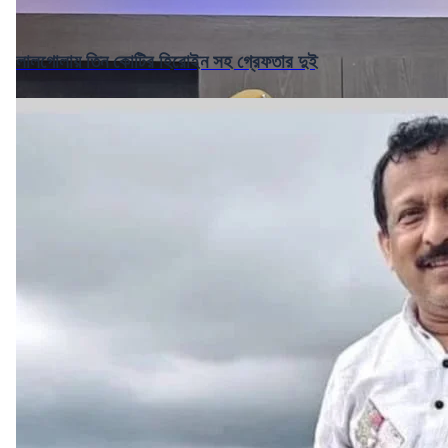
লালগোলায় তিন কোটির হিরোইন সহ গ্রেফতার দুই