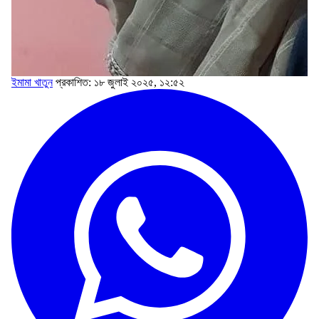
ইমামা খাতুন
প্রকাশিত: ১৮ জুলাই ২০২৫, ১২:৫২