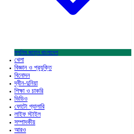
মুসলিম জাহান
বাংলাদেশ
খেলা
বিজ্ঞান ও প্রযুক্তি
বিনোদন
দ্বীন-দুনিয়া
শিক্ষা ও চাকরি
ভিডিও
ফোটো গ্যালারি
লাইফ স্টাইল
সম্পাদকীয়
আরও