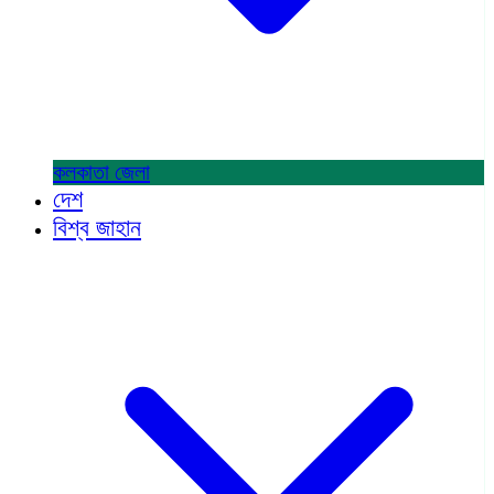
কলকাতা
জেলা
দেশ
বিশ্ব জাহান