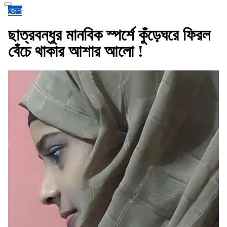
জেলা
ছাত্রবন্ধুর মানবিক স্পর্শে কুঁড়েঘরে ফিরল
বেঁচে থাকার আশার আলো !