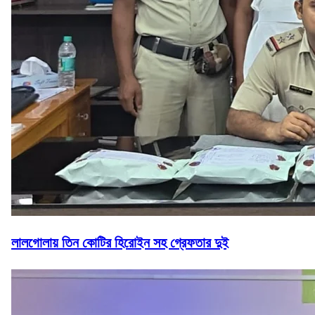
লালগোলায় তিন কোটির হিরোইন সহ গ্রেফতার দুই