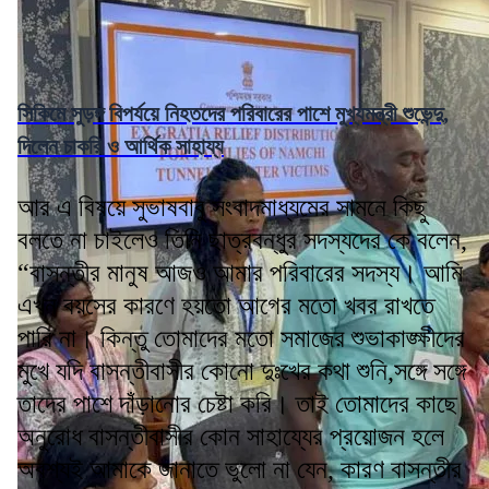
সিকিমে সুড়ঙ্গ বিপর্যয়ে নিহতদের পরিবারের পাশে মুখ্যমন্ত্রী শুভেন্দু,
দিলেন চাকরি ও আর্থিক সাহায্য
আর এ বিষয়ে সুভাষবাবু সংবাদমাধ্যমের সামনে কিছু
বলতে না চাইলেও তিনি ছাত্রবন্ধুর সদস্যদের কে বলেন,
“বাসন্তীর মানুষ আজও আমার পরিবারের সদস্য। আমি
এখন বয়সের কারণে হয়তো আগের মতো খবর রাখতে
পারি না। কিন্তু তোমাদের মতো সমাজের শুভাকাঙ্ক্ষীদের
মুখে যদি বাসন্তীবাসীর কোনো দুঃখের কথা শুনি,সঙ্গে সঙ্গে
তাদের পাশে দাঁড়ানোর চেষ্টা করি। তাই তোমাদের কাছে
অনুরোধ বাসন্তীবাসীর কোন সাহায্যের প্রয়োজন হলে
অবশ্যই আমাকে জানাতে ভুলো না যেন, কারণ বাসন্তীর