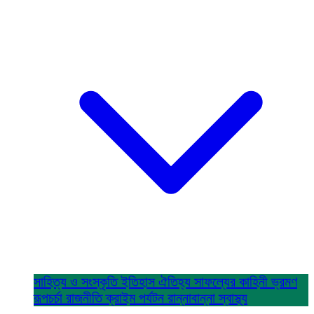
সাহিত্য ও সংস্কৃতি
ইতিহাস ঐতিহ্য
সাফল্যের কাহিনী
ভ্রমণ
রূপচর্চা
রাজনীতি
ক্রাইম
পর্যটন
রান্নাবান্না
স্বাস্থ্য