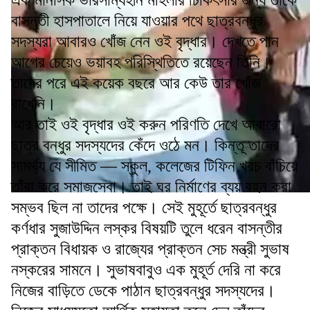
এক মানসিক ভারসাম্যহীন মহিলার চিকিৎসার জন্য তাকে
বাসন্তী হাসপাতালে নিয়ে যাওয়ার পথে ছাত্রবন্ধুর
সদস্যরা আবারও খোঁজ নেন ওই বৃদ্ধার। দেখতে পান
আগের চেয়েও ভয়াবহ পরিস্থিতিতে রয়েছেন তিনি।
তাদের পরে এই কয়েক বছরে আর কেউ তার খোঁজ
রাখেনি।
আর তাই ওই বৃদ্ধার ওই করুন পরিণতি দেখে আবারো
ছাত্র বন্ধুর সদস্যদের কেঁদে ওঠে মন। কিন্তূ তাদের
সামর্থ্য যে সীমিত — স্কুল, কলেজের টিফিন খরচ বাঁচিয়ে
তাঁরা করে সমাজসেবা। তাই ঘর নির্মাণের ব্যয় বহন করা
সম্ভব ছিল না তাদের পক্ষে। সেই মুহূর্তে ছাত্রবন্ধুর
কর্ণধার সুজাউদ্দিন লস্কর বিষয়টি তুলে ধরেন বাসন্তীর
প্রাক্তন বিধায়ক ও রাজ্যের প্রাক্তন সেচ মন্ত্রী সুভাষ
নস্করের সামনে। সুভাষবাবুও এক মুহূর্ত দেরি না করে
নিজের বাড়িতে ডেকে পাঠান ছাত্রবন্ধুর সদস্যদের।