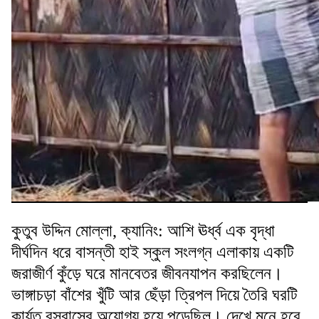
কুতুব উদ্দিন মোল্লা, ক্যানিং: আশি ঊর্ধ্ব এক বৃদ্ধা
দীর্ঘদিন ধরে বাসন্তী হাই স্কুল সংলগ্ন এলাকায় একটি
জরাজীর্ণ কুঁড়ে ঘরে মানবেতর জীবনযাপন করছিলেন।
ভাঙ্গাচড়া বাঁশের খুঁটি আর ছেঁড়া ত্রিপল দিয়ে তৈরি ঘরটি
কার্যত বসবাসের অযোগ্য হয়ে পড়েছিল। দেখে মনে হবে