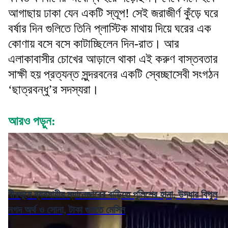
আগাছায় ঢাকা যেন একটি স্তূপ! সেই জরাজীর্ণ কুঁড়ে ঘরে
বর্ষার দিন গুলিতে তিনি প্লাস্টিক মাথায় দিয়ে ঘরের এক
কোণায় বসে বসে কাটাচ্ছিলেন দিন-রাত। আর
এলাকাবাসীর চোখের আড়ালে থাকা এই করুণ বাস্তবতার
সাক্ষী হয় প্রত্যন্ত সুন্দরবনের একটি স্বেচ্ছাসেবী সংগঠন
‘ছাত্রবন্ধু’র সদস্যরা।
আরও পড়ুন:
বীরভূমে ব্যবসায়ীর ম্যানেজারের বাড়িতে পুলিশের হানা, উদ্ধার বিপুল
নগদ অর্থ ও সোনা, টাকা গুনতে মেসিন