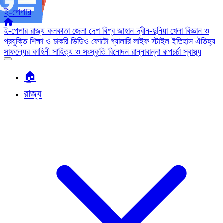
ই-পেপার
ই-পেপার
রাজ্য
কলকাতা
জেলা
দেশ
বিশ্ব জাহান
দ্বীন-দুনিয়া
খেলা
বিজ্ঞান ও
প্রযুক্তি
শিক্ষা ও চাকরি
ভিডিও
ফোটো গ্যালারি
লাইফ স্টাইল
ইতিহাস ঐতিহ্য
সাফল্যের কাহিনী
সাহিত্য ও সংস্কৃতি
বিনোদন
রান্নাবান্না
রূপচর্চা
স্বাস্থ্য
🏠︎
রাজ্য