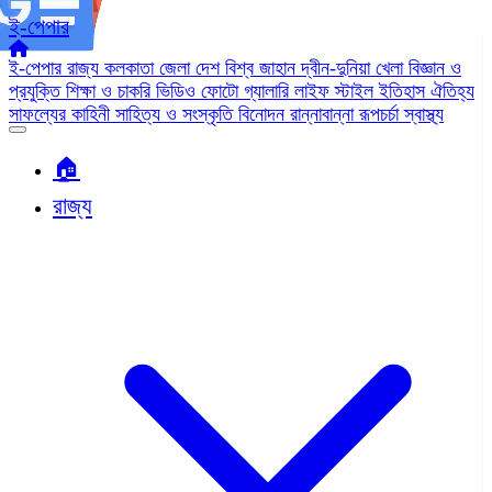
ই-পেপার
ই-পেপার
রাজ্য
কলকাতা
জেলা
দেশ
বিশ্ব জাহান
দ্বীন-দুনিয়া
খেলা
বিজ্ঞান ও
প্রযুক্তি
শিক্ষা ও চাকরি
ভিডিও
ফোটো গ্যালারি
লাইফ স্টাইল
ইতিহাস ঐতিহ্য
সাফল্যের কাহিনী
সাহিত্য ও সংস্কৃতি
বিনোদন
রান্নাবান্না
রূপচর্চা
স্বাস্থ্য
🏠︎
রাজ্য