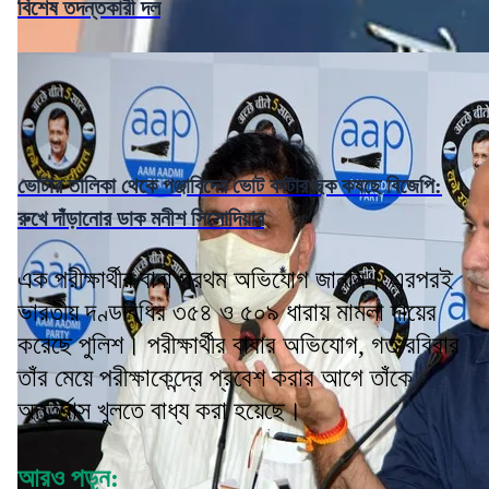
বিশেষ তদন্তকারী দল
ভোটার তালিকা থেকে পঞ্জাবিদের ভোট কাটার ছক কষছে বিজেপি:
রুখে দাঁড়ানোর ডাক মনীশ সিসোদিয়ার
এক পরীক্ষার্থীর বাবা প্রথম অভিযোগ জানান। এরপরই
ভারতীয় দণ্ডবিধির ৩৫৪ ও ৫০৯ ধারায় মামলা দায়ের
করেছে পুলিশ। পরীক্ষার্থীর বাবার অভিযোগ, গত রবিবার
তাঁর মেয়ে পরীক্ষাকেন্দ্রে প্রবেশ করার আগে তাঁকে
অন্তর্বাস খুলতে বাধ্য করা হয়েছে।
আরও পড়ুন: