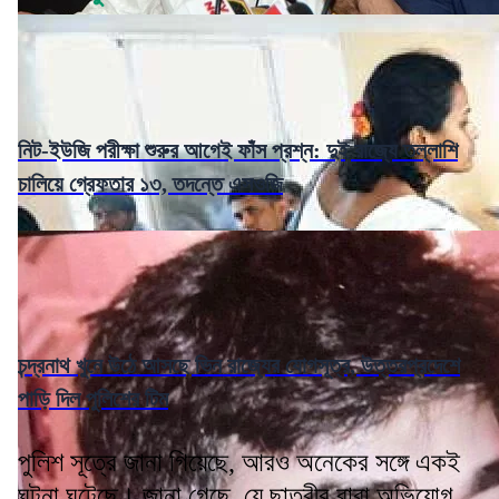
নিট-ইউজি পরীক্ষা শুরুর আগেই ফাঁস প্রশ্ন: দুই রাজ্যে তল্লাশি
চালিয়ে গ্রেফতার ১৩, তদন্তে এসওজি
চন্দ্রনাথ খুনে উঠে আসছে ভিন রাজ্যের যোগসূত্র, উত্তরপ্রদেশে
পাড়ি দিল পুলিশের টিম
পুলিশ সূত্রে জানা গিয়েছে, আরও অনেকের সঙ্গে একই
ঘটনা ঘটেছে। জানা গেছে, যে ছাত্রীর বাবা অভিযোগ