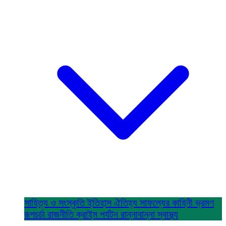
সাহিত্য ও সংস্কৃতি
ইতিহাস ঐতিহ্য
সাফল্যের কাহিনী
ভ্রমণ
রূপচর্চা
রাজনীতি
ক্রাইম
পর্যটন
রান্নাবান্না
স্বাস্থ্য