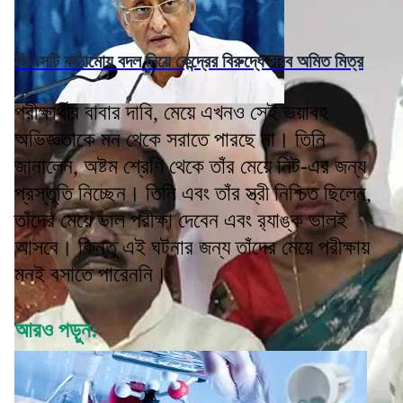
জিএসটি কাঠামোয় বদল নিয়ে কেন্দ্রের বিরুদ্ধে সরব অমিত মিত্র
পরীক্ষার্থীর বাবার দাবি, মেয়ে এখনও সেই ভয়াবহ
অভিজ্ঞতাকে মন থেকে সরাতে পারছে না। তিনি
জানালেন, অষ্টম শ্রেণি থেকে তাঁর মেয়ে নিট-এর জন্য
প্রস্তুতি নিচ্ছেন। তিনি এবং তাঁর স্ত্রী নিশ্চিত ছিলেন,
তাঁদের মেয়ে ভাল পরীক্ষা দেবেন এবং র‍্যাঙ্ক ভালই
আসবে। কিন্তু এই ঘটনার জন্য তাঁদের মেয়ে পরীক্ষায়
মনই বসাতে পারেননি।
আরও পড়ুন: