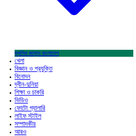
মুসলিম জাহান
বাংলাদেশ
খেলা
বিজ্ঞান ও প্রযুক্তি
বিনোদন
দ্বীন-দুনিয়া
শিক্ষা ও চাকরি
ভিডিও
ফোটো গ্যালারি
লাইফ স্টাইল
সম্পাদকীয়
আরও