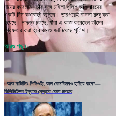
দায়ের করেছেন, তাঁর সঙ্গে মহিলা পুলিশ অফিসারদের
একটি টিম কথাবার্তা বলেছে। তারপরেই মামলা রুজু করা
হয়েছে। তদন্ত চলছে, যাঁরা এ কাজ করেছেন তাঁদের
গ্রেফতার করা হবে বলেও জানিয়েছে পুলিশ।
আরও পড়ুন:
“আজ দার্জিলিং-শিলিগুড়ি, কাল কোচবিহারও হারিয়ে যাবে”—
ডিলিমিটেশন ইস্যুতে কেন্দ্রকে তোপ মমতার