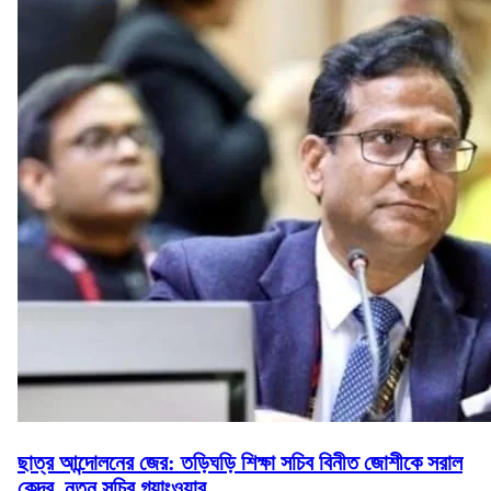
ছাত্র আন্দোলনের জের: তড়িঘড়ি শিক্ষা সচিব বিনীত জোশীকে সরাল
কেন্দ্র, নতুন সচিব গ্যাংওয়ার