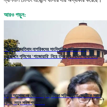
আরও পড়ুন:
শান্তিপূর্ণ প্রতিবাদ নাগরিকদের সাংবিধানিক অধিকার: ছাত্র
আন্দোলনে পুলিশের 'গাজোয়ারি' নিয়ে তদন্তের নির্দেশ আদালতের
ছাত্র আন্দোলনের জের: তড়িঘড়ি শিক্ষা সচিব বিনীত জোশীকে সরাল
কেন্দ্র, নতুন সচিব গ্যাংওয়ার