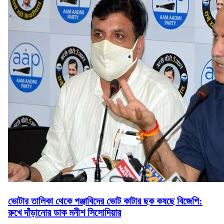
ভোটার তালিকা থেকে পঞ্জাবিদের ভোট কাটার ছক কষছে বিজেপি:
রুখে দাঁড়ানোর ডাক মনীশ সিসোদিয়ার