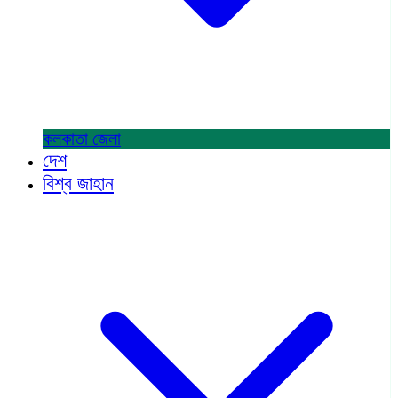
কলকাতা
জেলা
দেশ
বিশ্ব জাহান