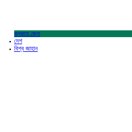
কলকাতা
জেলা
দেশ
বিশ্ব জাহান