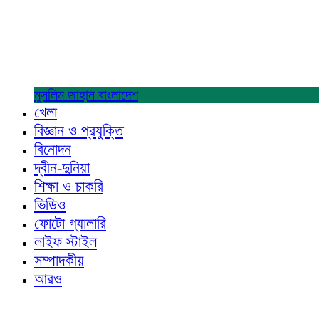
মুসলিম জাহান
বাংলাদেশ
খেলা
বিজ্ঞান ও প্রযুক্তি
বিনোদন
দ্বীন-দুনিয়া
শিক্ষা ও চাকরি
ভিডিও
ফোটো গ্যালারি
লাইফ স্টাইল
সম্পাদকীয়
আরও