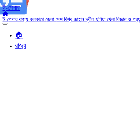
ই-পেপার
ই-পেপার
রাজ্য
কলকাতা
জেলা
দেশ
বিশ্ব জাহান
দ্বীন-দুনিয়া
খেলা
বিজ্ঞান ও প্র
🏠︎
রাজ্য