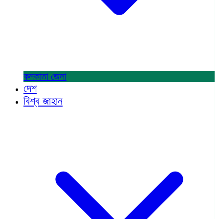
কলকাতা
জেলা
দেশ
বিশ্ব জাহান