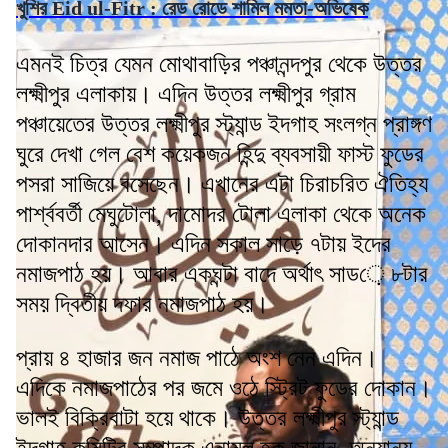
খুশির Eid ul-Fitr : রেড রোডে শামিল মমতা-অভিষেক
এমনই চিত্র যেমন মোথাবাড়ির পঞ্চানন্দপুর থেকে উত্তর
লক্ষ্মীপুর এলাকায়। এদিন উত্তর লক্ষ্মীপুর গ্রাম
পঞ্চায়েতের উত্তর লক্ষ্মীপুর স্ট্যান্ড ইদগাহ সংলগ্ন প্রাঙ্গণ
ঘুরে দেখা গেল বেশ কয়েকজন হিন্দু ব্যবসায়ী ফাস্ট ফুডের
পসরা সাজিয়ে বসেছেন। এখানের এটা চিরাচরিত ঐতিহ্য
পার্শ্ববর্তী মেঘুটোলা, দামোদর টোলা এলাকা থেকে অনেক
দোকানদার আসেন। এদিন সকাল সাড়ে ৭টায় ইদের
নমাজপাঠ হয়। আবার একঘন্টা বাদে অর্থাৎ সাড়ে ৮টার
সময় দ্বিতীয় দফার নমাজপাঠ হয়।
প্রায় ৪ হাজার জন নমাজ পাঠে অংশ নেন এদিন।
এদিকে নমাজপাঠের পর জমে ওঠে স্ট্রিট ফুডের দোকান।
ভালই বিক্রিবাটা হয়ে থাকে। উত্তর লক্ষ্মীপুর স্ট্যান্ড