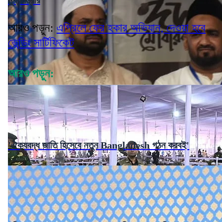
আরও পড়ুন:
এপ্রিলে ফের হকার অভিযান, দেওয়া হবে
ভেন্ডিং সার্টিফিকেট
আরও পড়ুন:
'ঐক্যবদ্ধ জাতি হিসেবে নতুন Bangladesh গঠন করবই'