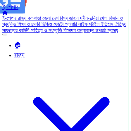
ই-পেপার
ই-পেপার
রাজ্য
কলকাতা
জেলা
দেশ
বিশ্ব জাহান
দ্বীন-দুনিয়া
খেলা
বিজ্ঞান ও
প্রযুক্তি
শিক্ষা ও চাকরি
ভিডিও
ফোটো গ্যালারি
লাইফ স্টাইল
ইতিহাস ঐতিহ্য
সাফল্যের কাহিনী
সাহিত্য ও সংস্কৃতি
বিনোদন
রান্নাবান্না
রূপচর্চা
স্বাস্থ্য
🏠︎
রাজ্য