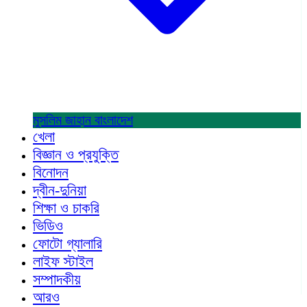
মুসলিম জাহান
বাংলাদেশ
খেলা
বিজ্ঞান ও প্রযুক্তি
বিনোদন
দ্বীন-দুনিয়া
শিক্ষা ও চাকরি
ভিডিও
ফোটো গ্যালারি
লাইফ স্টাইল
সম্পাদকীয়
আরও