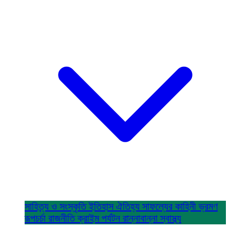
সাহিত্য ও সংস্কৃতি
ইতিহাস ঐতিহ্য
সাফল্যের কাহিনী
ভ্রমণ
রূপচর্চা
রাজনীতি
ক্রাইম
পর্যটন
রান্নাবান্না
স্বাস্থ্য