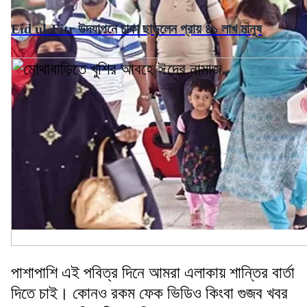
Eid ul-Fitr উদযাপনে ঢাকা ছাড়লেন প্রায় ৪১ লাখ মানুষ
পাশাপাশি এই পবিত্র দিনে আমরা এলাকায় শান্তির বার্তা
দিতে চাই। কোনও রকম ফেক ভিডিও কিংবা গুজব খবর