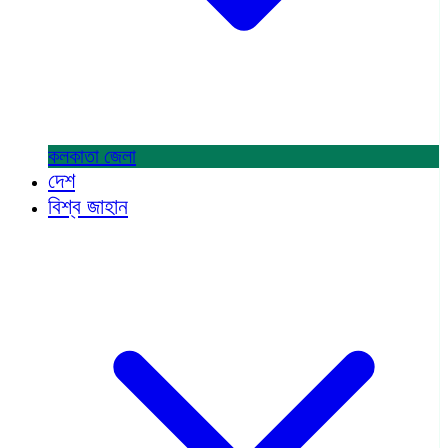
কলকাতা
জেলা
দেশ
বিশ্ব জাহান