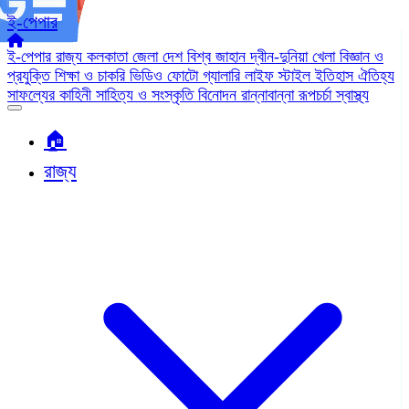
ই-পেপার
ই-পেপার
রাজ্য
কলকাতা
জেলা
দেশ
বিশ্ব জাহান
দ্বীন-দুনিয়া
খেলা
বিজ্ঞান ও
প্রযুক্তি
শিক্ষা ও চাকরি
ভিডিও
ফোটো গ্যালারি
লাইফ স্টাইল
ইতিহাস ঐতিহ্য
সাফল্যের কাহিনী
সাহিত্য ও সংস্কৃতি
বিনোদন
রান্নাবান্না
রূপচর্চা
স্বাস্থ্য
🏠︎
রাজ্য