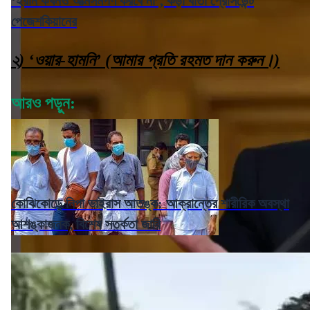
‘ইরান কখনও আত্মসমর্পণ করবে না’, কড়া বার্তা প্রেসিডেন্ট
পেজেশকিয়ানের
২) ‘ওয়ার-হামনি’ (আমার প্রতি রহমত দান করুন।)
আরও পড়ুন:
কোঝিকোড়ে নিপা ভাইরাস আতঙ্ক: আক্রান্তের শারীরিক অবস্থা
আশঙ্কাজনক, বিশেষ সতর্কতা জারি