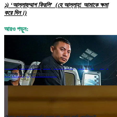
১) ‘আল্লাহুম্মাগ ফিরলি’ (হে আল্লাহ্! আমাকে ক্ষমা
করে দিন।)
আরও পড়ুন:
"ভয়াবহ ও অমানবিক", মণিপুরে ৬ নাগার হত্যায় ক্ষুব্ধ মুখ্যমন্ত্রী
নেইফিউ রিও, দ্রুত বিচারের দাবি