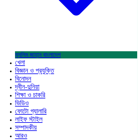
মুসলিম জাহান
বাংলাদেশ
খেলা
বিজ্ঞান ও প্রযুক্তি
বিনোদন
দ্বীন-দুনিয়া
শিক্ষা ও চাকরি
ভিডিও
ফোটো গ্যালারি
লাইফ স্টাইল
সম্পাদকীয়
আরও