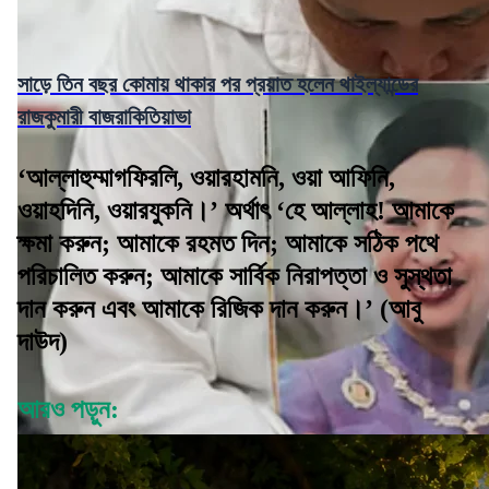
সাড়ে তিন বছর কোমায় থাকার পর প্রয়াত হলেন থাইল্যান্ডের
রাজকুমারী বাজরাকিতিয়াভা
‘আল্লাহুম্মাগফিরলি, ওয়ারহামনি, ওয়া আফিনি,
ওয়াহদিনি, ওয়ারযুকনি।’ অর্থাৎ ‘হে আল্লাহ! আমাকে
ক্ষমা করুন; আমাকে রহমত দিন; আমাকে সঠিক পথে
পরিচালিত করুন; আমাকে সার্বিক নিরাপত্তা ও সুস্থতা
দান করুন এবং আমাকে রিজিক দান করুন।’ (আবু
দাউদ)
আরও পড়ুন: