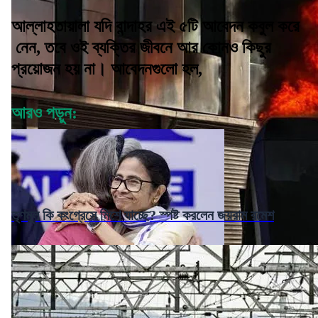
আল্লাহতায়ালা যদি বান্দাহর এই ৫টি আবেদন কবুল করে
নেন, তবে ওই ব্যক্তির জীবনে আর কোনও কিছুর
প্রয়োজন হয় না। আবেদনগুলো হল,
আরও পড়ুন:
তৃণমূল কি কংগ্রেসে মিশে যাচ্ছে? স্পষ্ট করলেন জয়রাম রমেশ