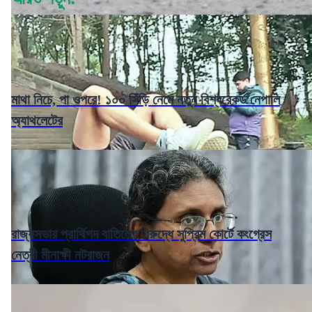
মাথা নিচে, পা ওপরে! ১০০ সিঁড়ি নেমে নতুন বিশ্বরেকর্ড নেপালি
অ্যাথলেটের
রাজ্যসভার প্রার্থিপদ বাতিলের বিরুদ্ধে সুপ্রিম কোর্টে কংগ্রেস
নেত্রী মীনাক্ষী নটরাজন