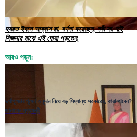
হযরত ইবনে আব্বাস রা. বর্ণনা করেছেন, নবী সা. দুই
সিজদার মাঝে এই দোয়া পড়তেন,
আরও পড়ুন:
দুর্গাপুজোর পুজো অনুদান নিয়ে বড় সিদ্ধান্ত সরকারের, কারা পাবেন?
জানালেন মুখ্যমন্ত্রী