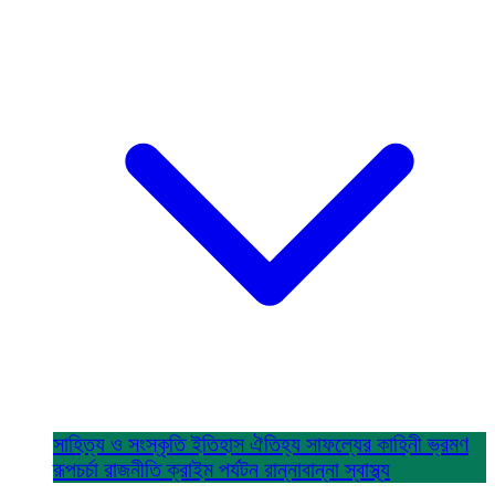
সাহিত্য ও সংস্কৃতি
ইতিহাস ঐতিহ্য
সাফল্যের কাহিনী
ভ্রমণ
রূপচর্চা
রাজনীতি
ক্রাইম
পর্যটন
রান্নাবান্না
স্বাস্থ্য