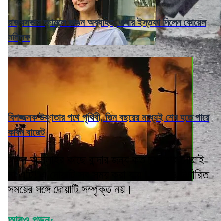
রাজ্যসভায় তৃণমূলে ভাঙন অব্যাহত, এবার ইস্তফা দিলেন কোয়েল
মল্লিক
বিপজ্জনক উষ্ণতার পথে পৃথিবী, তিন বছরের মধ্যেই শেষ হতে পারে
কার্বন বাজেট
মহান আল্লাহর কাছে বান্দার জন্য কত চমৎকার দোয়াই
না এটি! এ দোয়াটি সব সময় করা যায়। কোনও নির্ধারিত
সময়ের সঙ্গে দোয়াটি সম্পৃক্ত নয়।
আরও পড়ুন: