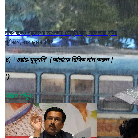
দক্ষিণবঙ্গেও প্রবেশের অপেক্ষায় মৌসুমি বায়ু, সঙ্গে ভারী বৃষ্টির
পূর্বাভাস, কবে ঢুকবে বর্ষা?
৪) ‘ওয়ার-যুক্বনি’ (আমাকে রিযিক দান করুন।
’)
আরও পড়ুন: