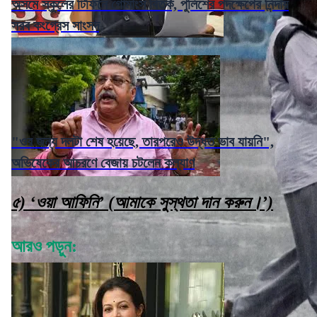
অসমে স্কুলের টিফিনে গোমাংস বিতর্ক, পুলিশের পদক্ষেপের নিন্দায়
সরব কংগ্রেস সাংসদ
"ওর জন্য দলটা শেষ হয়েছে, তারপরেও উদ্ধত ভাব যায়নি",
অভিষেকের আচরণে বেজায় চটলেন কল্যাণ
৫) ‘ওয়া আফিনি’ (আমাকে সুস্থতা দান করুন।’)
আরও পড়ুন: