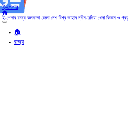
ই-পেপার
ই-পেপার
রাজ্য
কলকাতা
জেলা
দেশ
বিশ্ব জাহান
দ্বীন-দুনিয়া
খেলা
বিজ্ঞান ও প্র
🏠︎
রাজ্য