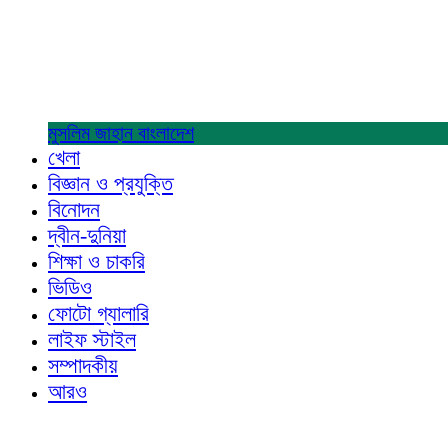
মুসলিম জাহান
বাংলাদেশ
খেলা
বিজ্ঞান ও প্রযুক্তি
বিনোদন
দ্বীন-দুনিয়া
শিক্ষা ও চাকরি
ভিডিও
ফোটো গ্যালারি
লাইফ স্টাইল
সম্পাদকীয়
আরও