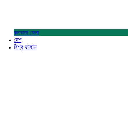
কলকাতা
জেলা
দেশ
বিশ্ব জাহান