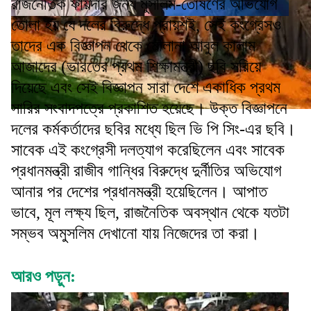
রাজনৈতিক ফায়দার জন্য মুসলিম-তোষণের অভিযোগ
তোলা হয় যে দলের বিরুদ্ধে প্রায়শই, সেই কংগ্রেসও
তাদের এক বিজ্ঞাপন থেকে মৌলানা আবুল কালাম
আজাদের (ভারতের প্রথম শিক্ষামন্ত্রী) ছবি সরিয়ে
দিয়েছে এবং সেই বিজ্ঞাপন সারা দেশে একাধিক প্রথম
সারির সংবাদপত্রে প্রকাশিত হয়েছে। উক্ত বিজ্ঞাপনে
দলের কর্মকর্তাদের ছবির মধ্যে ছিল ভি পি সিং-এর ছবি।
সাবেক এই কংগ্রেসী দলত্যাগ করেছিলেন এবং সাবেক
প্রধানমন্ত্রী রাজীব গান্ধির বিরুদ্ধে দুর্নীতির অভিযোগ
আনার পর দেশের প্রধানমন্ত্রী হয়েছিলেন। আপাত
ভাবে, মূল লক্ষ্য ছিল, রাজনৈতিক অবস্থান থেকে যতটা
সম্ভব অমুসলিম দেখানো যায় নিজেদের তা করা।
আরও পড়ুন: