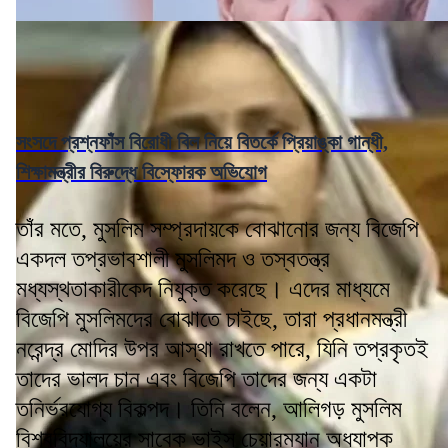
সংসদে প্রশ্নফাঁস বিরোধী বিল নিয়ে বিতর্কে প্রিয়াঙ্কা গান্ধী,
শিক্ষামন্ত্রীর বিরুদ্ধে বিস্ফোরক অভিযোগ
তাঁর মতে, মুসলিম সম্প্রদায়কে বোঝানোর জন্য বিজেপি
একদল তপ্রভাবশালী মুসলিমদ ও তস্বতন্ত্র
মধ্যস্থতাকারীকেদ নিযুক্ত করেছে। এদের মাধ্যমে
বিজেপি মুসলিমদের বোঝাতে চাইছে, তারা প্রধানমন্ত্রী
নরেন্দ্র মোদির উপর আস্থা রাখতে পারে, যিনি তপ্রকৃতই
তাদের ভালদ চান এবং বিজেপি তাদের জন্য একটা
তনির্ভরযোগ্য বিকল্পদ। তিনি বলেন, আলিগড় মুসলিম
বিশ্ববিদ্যালয়ের সাবেক ভাইস চেয়ারম্যান অধ্যাপক