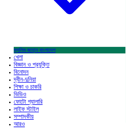
মুসলিম জাহান
বাংলাদেশ
খেলা
বিজ্ঞান ও প্রযুক্তি
বিনোদন
দ্বীন-দুনিয়া
শিক্ষা ও চাকরি
ভিডিও
ফোটো গ্যালারি
লাইফ স্টাইল
সম্পাদকীয়
আরও