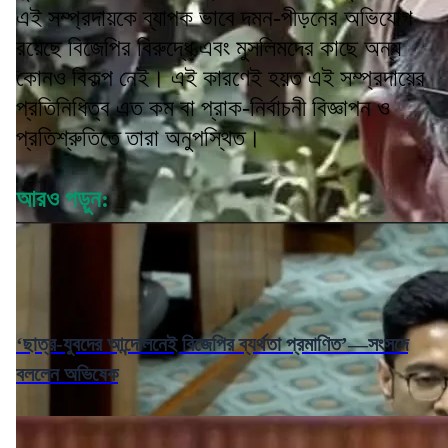
এই সম্প্রদায়কে ব্যাপক ভাবে দমন-পীড়নের অভিযোগ
রয়েছে বিজেপির বিরুদ্ধে এবং মুসলিমদের কাছে অন্য
কোনও বিকল্প নেই। এই কারণেই হয়ত এই সম্প্রদায়ের
প্রতিনিধিত্ব এত কম বা প্রাক-নির্বাচনী বিজ্ঞাপন ও
প্রতিশ্রুতিতে তারা অনুপস্থিত।
আরও পড়ুন:
‘ছাত্র-যুবদের আন্দোলনেই বিজেপির ব্যর্থতা প্রমাণিত’—সংসদে
বললেন অভিষেক