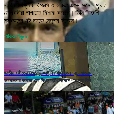
তারিক মনসুরকে বিজেপি ও আরএসএসের সঙ্গে সম্পৃক্ত
মৌলবাদীরা লাগাতার নিশানা করেছে। তিনি বিজেপি
সমর্থকদের এই দলকে নেতৃত্ব দিচ্ছেন।
আরও পড়ুন:
জাতীয় সঙ্গীতের সমতুল্য আইনি মর্যাদা পেল ‘বন্দে মাতরম’,
অবমাননায় কারাদণ্ডের বিধান রেখে সংসদে পাশ নয়া বিল