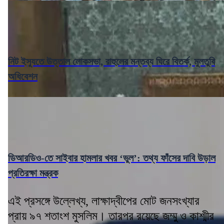
নিট ইস্যুতে উত্তাল লোকসভা, রাহুলের মন্তব্য ঘিরে বিতর্ক, মুলতুবি
অধিবেশন
ডিআরডিও-তে সাইবার হামলার খবর ‘ভুল’: তথ্য ফাঁসের দাবি উড়াল
প্রতিরক্ষা মন্ত্রক
এই প্রসঙ্গে উল্লেখ্য, লাক্ষাদ্বীপের মোট জনসংখ্যার
প্রায় ৯৭ শতাংশ মুসলিম। তারপর রয়েছে জম্মু ও কাশ্মীর