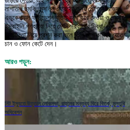
গুঁড়িয়ে দেওয়া, এই সম্প্রদায়ের অস্তিত্বের প্রতি
লাগাতার হুমকি, মুসলিম মেয়েদের জন্য মৌলানা আজফ
এডুকেশনাল ফাউন্ডেশন বৃত্তি বন্ধ করে দেওয়া ও গাজায়
ইসরাইলি গণহত্যা নিয়ে মোদি সরকারের দ্বিধা-
দ্বিচারিতা নিয়ে প্রশ্ন করা হলে তিনি পাশ কাটিয়ে যেতে
চান ও ফোন কেটে দেন।
আরও পড়ুন:
নিট ইস্যুতে উত্তাল লোকসভা, রাহুলের মন্তব্য ঘিরে বিতর্ক, মুলতুবি
অধিবেশন