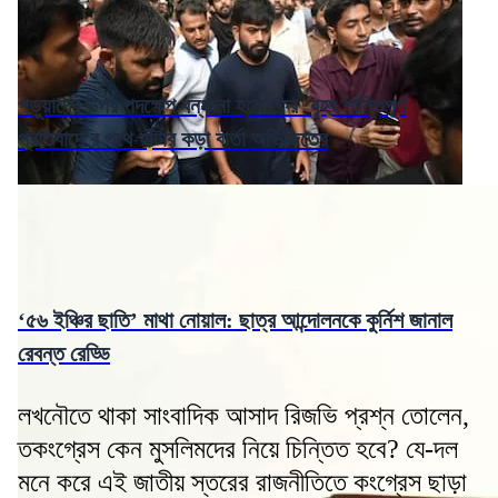
পড়ুয়াদের উপর পদক্ষেপ বন্ধ না হলে ফের 'বৃহৎ শান্তিপূর্ণ
প্রতিবাদে'র পথে হাঁটার কড়া বার্তা অভিজিতের
‘৫৬ ইঞ্চির ছাতি’ মাথা নোয়াল: ছাত্র আন্দোলনকে কুর্নিশ জানাল
রেবন্ত রেড্ডি
লখনৌতে থাকা সাংবাদিক আসাদ রিজভি প্রশ্ন তোলেন,
তকংগ্রেস কেন মুসলিমদের নিয়ে চিন্তিত হবে? যে-দল
মনে করে এই জাতীয় স্তরের রাজনীতিতে কংগ্রেস ছাড়া