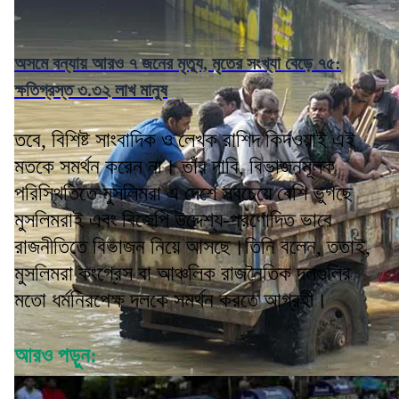
অসমে বন্যায় আরও ৭ জনের মৃত্যু, মৃতের সংখ্যা বেড়ে ৭৫:
ক্ষতিগ্রস্ত ৩.৩২ লাখ মানুষ
তবে, বিশিষ্ট সাংবাদিক ও লেখক রাশিদ কিদওয়াই এই
মতকে সমর্থন করেন না। তাঁর দাবি, বিভাজনমূলক
পরিস্থিতিতে মুসলিমরা এ দেশে সবচেয়ে বেশি ভুগছে
মুসলিমরাই এবং বিজেপি উদ্দেশ্য-প্রণোদিত ভাবে
রাজনীতিতে বিভাজন নিয়ে আসছে।তিনি বলেন, ততাই,
মুসলিমরা কংগ্রেস বা আঞ্চলিক রাজনৈতিক দলগুলির
মতো ধর্মনিরপেক্ষ দলকে সমর্থন করতে আগ্রহী।
আরও পড়ুন: