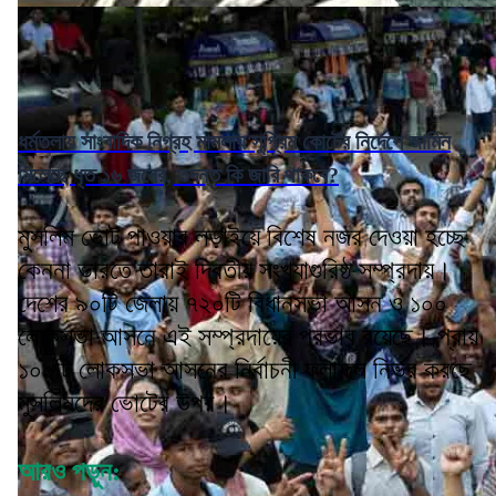
ধর্মতলায় সাংবাদিক নিগ্রহ মামলায় সুপ্রিম কোর্টের নির্দেশে জামিন
মিলেছে ধৃত ১৬ জনের, তদন্ত কি জারি থাকবে?
মুসলিম ভোট পাওয়ার লড়াইয়ে বিশেষ নজর দেওয়া হচ্ছে
কেননা ভারতে তারাই দ্বিতীয় সংখ্যাগুরিষ্ঠ সম্প্রদায়।
দেশের ৯০টি জেলায় ৭২০টি বিধানসভা আসন ও ১০০
লোকসভা আসনে এই সম্প্রদায়ের প্রভাব রয়েছে। প্রায়
১০০টি লোকসভা আসনের নির্বাচনী ফলাফল নির্ভর করছে
মুসলিমদের ভোটের উপর।
আরও পড়ুন: