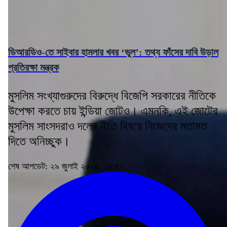
ডিআরডিও-তে সাইবার হামলার খবর ‘ভুল’: তথ্য ফাঁসের দাবি উড়াল
প্রতিরক্ষা মন্ত্রক
মুসলিম সংখ্যাগুরুদের বিরুদ্ধে বিজেপি সরকারের নীতিকে
উপেক্ষা করতে চায় ইন্ডিয়া জোটও। এমনকি, এই জোটের
মুসলিম সাংসদরাও দলের নীতি বিষয়ে নিজেদের মতামত
দিতে অনিচ্ছুক।
শেষ আপডেট: ২৯ জুলাই ২০২৬, ১৯:৪২