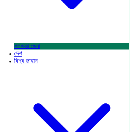
কলকাতা
জেলা
দেশ
বিশ্ব জাহান