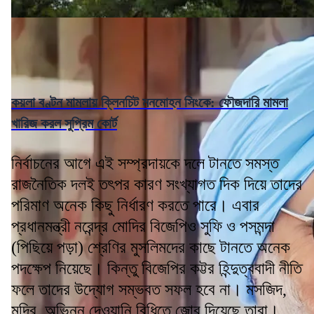
কয়লা বণ্টন মামলায় ক্লিনচিট মনমোহন সিংকে: ফৌজদারি মামলা
খারিজ করল সুপ্রিম কোর্ট
নির্বাচনের আগে এই সম্প্রদায়কে দলে টানতে সমস্ত
রাজনৈতিক দলই তৎপর কারণ সংখ্যাগত দিক দিয়ে তাদের
পরিমাণ অনেক কিছু নির্ধারণ করতে পারে। এবার
প্রধানমন্ত্রী নরেন্দ্র মোদির বিজেপিও সুফি ও পসমন্দা
(পিছিয়ে পড়া) শ্রেণির মুসলিমদের কাছে টানতে অনেক
পদক্ষেপ নিয়েছে। কিন্তু বিজেপির কট্টর হিন্দুত্ববাদী নীতি
ফলে তাদের উদ্যোগ সম্ভবত সফল হবে না। মসজিদ,
মন্দির, অভিন্ন দেওয়ানি বিধিতে জোর দিয়েছে তারা।