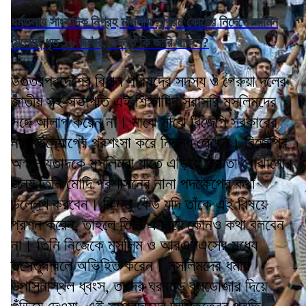
ধর্মতলায় সাংবাদিক নিগ্রহ মামলায় সুপ্রিম কোর্টের নির্দেশে জামিন
মিলেছে ধৃত ১৬ জনের, তদন্ত কি জারি থাকবে?
উত্তরপ্রদেশের বিধান পরিষদের সদস্য ও গেরুয়া দলের
জাতীয় সহ-সভাপতি এই শিক্ষাবিদ সরাসরি মুসলিমদের
সঙ্গে আলাপ করেন না। মাঝে মাঝে বিজেপি সরকারের
নানা উদ্যোগের প্রশংসা করে নিবন্ধ লেখেন। বিজেপির
অস্পৃশ্যতাদকে মুসলিমরা যাতে এড়িয়ে যায় তা বোঝানোর
জন্য তিনি মোদি প্রশাসনের নানা পদক্ষেপের কথা
উল্লেখ করবেন। কিন্তু কেউ যদি তাঁকে এই বিষয়ে
প্রশ্ন করেন, তাহলে তিনি এ নিয়ে কোনও কথা বলবেন
না। তিনি নিজেকে মুসলিম ও আরএসএসের মধ্যে
তসেতুদ বলে অভিহিত করেন। মুসলিমদের ধর্মীয়
উপাসনাস্থল ধ্বংস, তাদের ঘরবাড়ি বুলডোজার দিয়ে