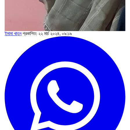
ইমামা খাতুন
প্রকাশিত: ২২ মার্চ ২০২৪, ০৯:১৯