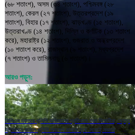
(৬৮ শতাংশ), অসম (৩৪ শতাংশ), পশ্চিমবঙ্গ (২৮
শতাংশ), কেরল (২৭ শতাংশ), উত্তরপ্রদেশ (১৯
শতাংশ), বিহার (১৭ শতাংশ), ঝাড়খণ্ড (১৫ শতাংশ),
উত্তরাখণ্ড (১৪ শতাংশ), দিল্লি ও কর্ণাটক (১৩ শতাংশ
করে), মহারাষ্ট্র (১২ শতাংশ), গুজরাত ও অন্ধ্রপ্রদেশ
(১০ শতাংশ করে), রাজস্থান (৯ শতাংশ), মধ্যপ্রদেশ
(৭ শতাংশ) ও তামিলনাড়ু (৬ শতাংশ)।
আরও পড়ুন:
সিপিএম দফতরে পুলিশি অভিযানের প্রতিবাদে সরব বিরোধীরা, 'ছাত্র
আন্দোলনে নামলে পুলিশি পদক্ষেপ মানতে হবে' সাফাই নড্ডার