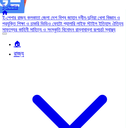
ই-পেপার
ই-পেপার
রাজ্য
কলকাতা
জেলা
দেশ
বিশ্ব জাহান
দ্বীন-দুনিয়া
খেলা
বিজ্ঞান ও
প্রযুক্তি
শিক্ষা ও চাকরি
ভিডিও
ফোটো গ্যালারি
লাইফ স্টাইল
ইতিহাস ঐতিহ্য
সাফল্যের কাহিনী
সাহিত্য ও সংস্কৃতি
বিনোদন
রান্নাবান্না
রূপচর্চা
স্বাস্থ্য
🏠︎
রাজ্য