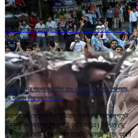
নিট-বিক্ষোভে প্রধানমন্ত্রীকে নিয়ে আপত্তিকর পোস্ট: কড়া আইনি
পদক্ষেপে দিল্লি পুলিশ, এক্স-কে নোটিস
১ কোটি টাকার পুরস্কার ঘোষিত মাও নেতা মিসির বেসরা গ্রেপ্তার,
বড় সাফল্য নিরাপত্তা বাহিনীর
কংগ্রেসের নেতৃত্বাধীন ইন্ডিয়ান ন্যাশনাল ডেভেলপমেন্ট
ইনক্লুসিভ অ্যালায়েন্স (আইএনডিআইএ) নিশ্চিত যে,
মুসলিমদের ভোট শেষ পর্যন্ত তারাই ঝোলায় পুরবে কারণ