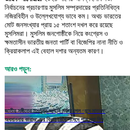
নির্বাচনের প্রচারণায় মুসলিম সম্প্রদায়ের প্রতিনিধিত্ব
নজিরবিহীন ও উল্লেখযোগ্য ভাবে কম। অথচ ভারতের
মোট জনসংখ্যার প্রায় ১৫ শতাংশ দখল করে রয়েছে
মুসলিমরা। মুসলিম জনগোষ্ঠীকে নিয়ে কংগ্রেস ও
ক্ষমতাসীন ভারতীয় জনতা পার্টি বা বিজেপির নানা নীতি ও
ক্রিয়াকলাপ এই বেহাল দশার অন্যতম কারণ।
আরও পড়ুন:
জাতীয় সঙ্গীতের সমতুল্য আইনি মর্যাদা পেল ‘বন্দে মাতরম’,
অবমাননায় কারাদণ্ডের বিধান রেখে সংসদে পাশ নয়া বিল