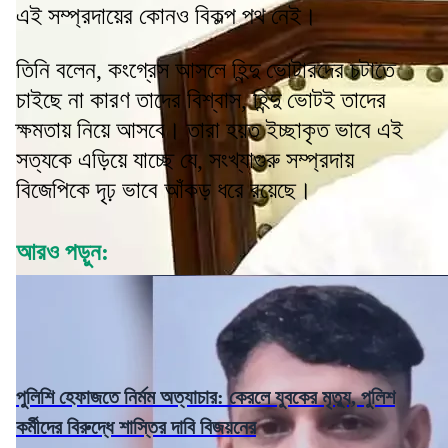
এই সম্প্রদায়ের কোনও বিকল্প পথ নেই।
তিনি বলেন, কংগ্রেস আসলে হিন্দু ভোটারদের চটাতে
চাইছে না কারণ তাদের বিশ্বাস, হিন্দু ভোটই তাদের
ক্ষমতায় নিয়ে আসবে। তারা হয়ত ইচ্ছাকৃত ভাবে এই
সত্যকে এড়িয়ে যাচ্ছে যে, সংখ্যাগুরু সম্প্রদায়
বিজেপিকে দৃঢ় ভাবে আঁকড় ধরে রয়েছে।
আরও পড়ুন:
পুলিশি হেফাজতে নির্মম অত্যাচার: কেরলে যুবকের মৃত্যু, পুলিশ
কর্মীদের বিরুদ্ধে শাস্তির দাবি বিজয়নের