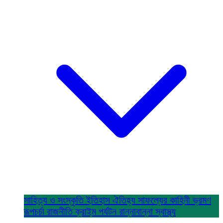
সাহিত্য ও সংস্কৃতি
ইতিহাস ঐতিহ্য
সাফল্যের কাহিনী
ভ্রমণ
রূপচর্চা
রাজনীতি
ক্রাইম
পর্যটন
রান্নাবান্না
স্বাস্থ্য