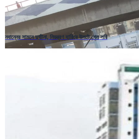
নবান্নের সামনে দুর্ঘটনা, নিয়ন্ত্রণ হারিয়ে উলটে গেল লরি