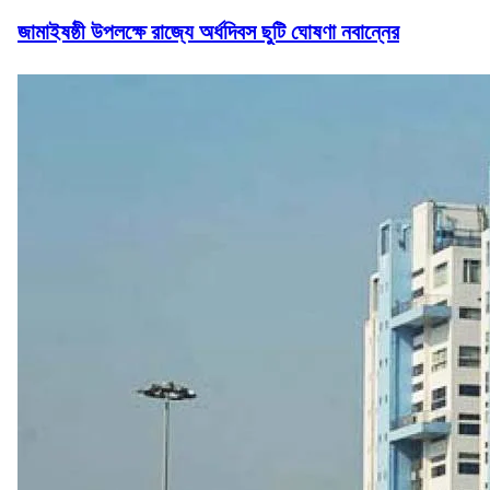
জামাইষষ্ঠী উপলক্ষে রাজ্যে অর্ধদিবস ছুটি ঘোষণা নবান্নের