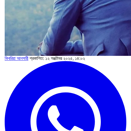
কিবরিয়া আনসারী
প্রকাশিত: ১২ অক্টোবর ২০২৫, ১৪:০২