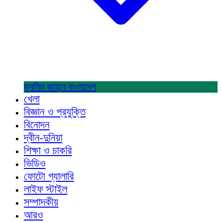
মুসলিম জাহান
বাংলাদেশ
খেলা
বিজ্ঞান ও প্রযুক্তি
বিনোদন
দ্বীন-দুনিয়া
শিক্ষা ও চাকরি
ভিডিও
ফোটো গ্যালারি
লাইফ স্টাইল
সম্পাদকীয়
আরও