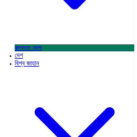
কলকাতা
জেলা
দেশ
বিশ্ব জাহান