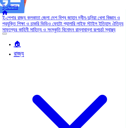
ই-পেপার
ই-পেপার
রাজ্য
কলকাতা
জেলা
দেশ
বিশ্ব জাহান
দ্বীন-দুনিয়া
খেলা
বিজ্ঞান ও
প্রযুক্তি
শিক্ষা ও চাকরি
ভিডিও
ফোটো গ্যালারি
লাইফ স্টাইল
ইতিহাস ঐতিহ্য
সাফল্যের কাহিনী
সাহিত্য ও সংস্কৃতি
বিনোদন
রান্নাবান্না
রূপচর্চা
স্বাস্থ্য
🏠︎
রাজ্য