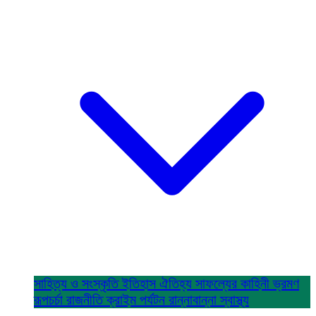
সাহিত্য ও সংস্কৃতি
ইতিহাস ঐতিহ্য
সাফল্যের কাহিনী
ভ্রমণ
রূপচর্চা
রাজনীতি
ক্রাইম
পর্যটন
রান্নাবান্না
স্বাস্থ্য