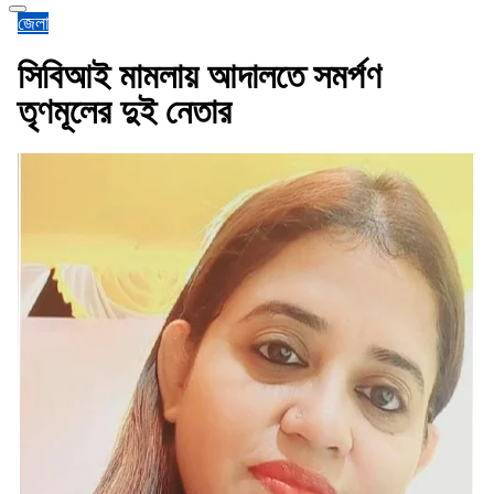
জেলা
সিবিআই মামলায় আদালতে সমর্পণ
তৃণমূলের দুই নেতার