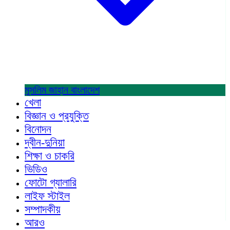
মুসলিম জাহান
বাংলাদেশ
খেলা
বিজ্ঞান ও প্রযুক্তি
বিনোদন
দ্বীন-দুনিয়া
শিক্ষা ও চাকরি
ভিডিও
ফোটো গ্যালারি
লাইফ স্টাইল
সম্পাদকীয়
আরও