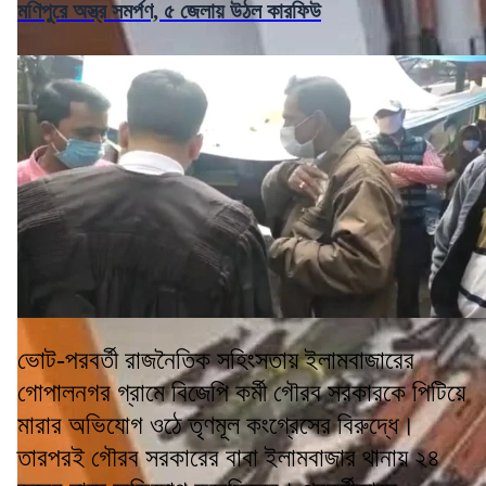
মণিপুরে অস্ত্র সমর্পণ, ৫ জেলায় উঠল কারফিউ
ভোট-পরবর্তী রাজনৈতিক সহিংসতায় ইলামবাজারের
গোপালনগর গ্রামে বিজেপি কর্মী গৌরব সরকারকে পিটিয়ে
মারার অভিযোগ ওঠে তৃণমূল কংগ্রেসের বিরুদ্ধে।
তারপরই গৌরব সরকারের বাবা ইলামবাজার থানায় ২৪