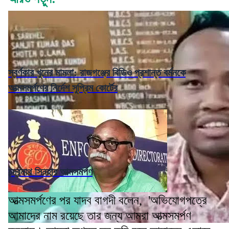
স্বর্ণকার খুনের মামলা: রাজগঞ্জের বিডিও প্রশান্ত বর্মনকে
আত্মসমর্পণের নির্দেশ সুপ্রিম কোর্টের
চন্দ্রনাথ সিনহার আত্মসমর্পণ
আত্মসমর্পণের পর যাদব বাগদী বলেন, 'অভিযোগপত্রে
আমাদের নাম রয়েছে তার জন্য আমরা আত্মসমর্পণ