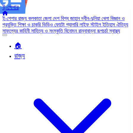
ই-পেপার
ই-পেপার
রাজ্য
কলকাতা
জেলা
দেশ
বিশ্ব জাহান
দ্বীন-দুনিয়া
খেলা
বিজ্ঞান ও
প্রযুক্তি
শিক্ষা ও চাকরি
ভিডিও
ফোটো গ্যালারি
লাইফ স্টাইল
ইতিহাস ঐতিহ্য
সাফল্যের কাহিনী
সাহিত্য ও সংস্কৃতি
বিনোদন
রান্নাবান্না
রূপচর্চা
স্বাস্থ্য
🏠︎
রাজ্য