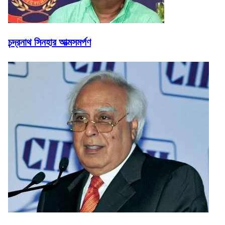
চন্দ্রনাথ সিনহার আত্মসমর্পণ