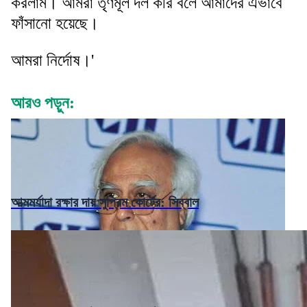
করলাম। আমরা তৃণমূল দল করি বলে আমাদের এভাবে
ফাঁসানো হয়েছে।
আমরা নির্দোষ।'
আরও পড়ুন:
আত্মমর্যাদা রক্ষার দায় সুপ্রিম কোর্টের: সিব্বাল