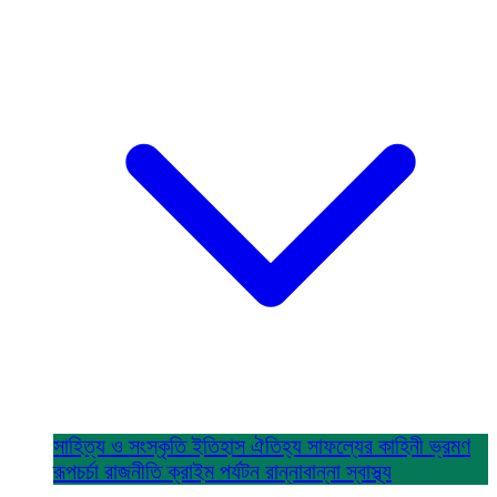
সাহিত্য ও সংস্কৃতি
ইতিহাস ঐতিহ্য
সাফল্যের কাহিনী
ভ্রমণ
রূপচর্চা
রাজনীতি
ক্রাইম
পর্যটন
রান্নাবান্না
স্বাস্থ্য