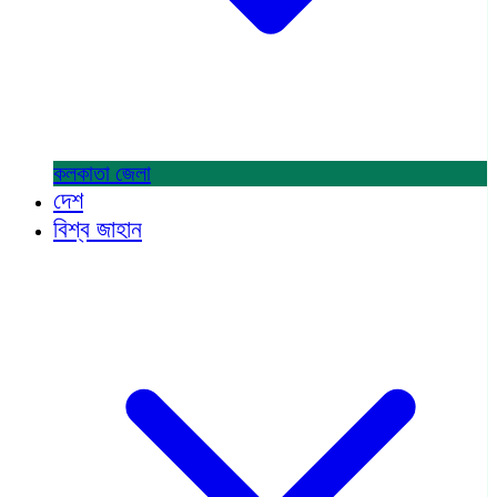
কলকাতা
জেলা
দেশ
বিশ্ব জাহান