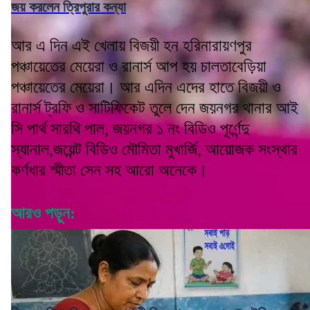
জয় করলেন ত্রিপুরার কন্যা
আর এ দিন এই খেলায় বিজয়ী হন হরিনারায়ণপুর
পঞ্চায়েতের মেয়েরা ও রানার্স আপ হয় চালতাবেড়িয়া
পঞ্চায়েতের মেয়েরা। আর এদিন এদের হাতে বিজয়ী ও
রানার্স ট্রফি ও সাটিফিকেট তুলে দেন জয়নগর থানার আই
সি পার্থ সারথি পাল, জয়নগর ১ নং বিডিও পূর্ণেন্দু
স্যানাল,জয়েন্ট বিডিও মৌমিতা মুখার্জি, আয়োজক সংস্থার
কর্ণধার স্মীতা সেন সহ আরো অনেকে।
আরও পড়ুন: