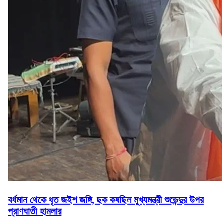
বর্ধমান থেকে ধৃত জইশ জঙ্গি, ছক কষছিল মুখ্যমন্ত্রী শুভেন্দুর উপর
প্রাণঘাতী হামলার