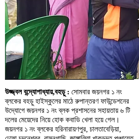
উজ্জ্বল বন্দ্যোপাধ্যায়,বহড়ু :
সোমবার জয়নগর ১ নং
ব্লকের বহড়ু হাইস্কুলের মাঠে রুপান্তরণ ফাউন্ডেশনের
উদ্যোগে জয়নগর ১ নং ব্লক প্রশাসনের সহায়তায় ৬ টি
দলের মেয়েদের নিয়ে হোক কবাডি খেলা হয়ে গেল।
জয়নগর ১ নং ব্লকের হরিনারায়ণপুর, চালতাবেড়িয়া,
ঢোষা চন্দনেশ্বর, বামুনগাছি, জাঙ্গালিয়া,খাকুড়দহ পঞ্চায়েত