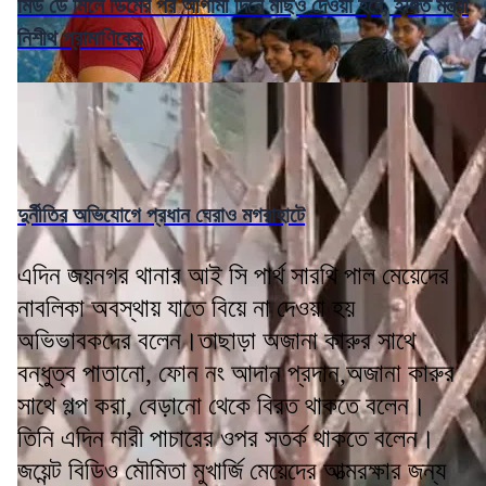
মিড ডে মিলে ডিমের পর আগামী দিনে মাছও দেওয়া হবে, ইঙ্গিত মন্ত্রী
নিশীথ প্রামাণিকের
দুর্নীতির অভিযোগে প্রধান ঘেরাও মগরাহাটে
এদিন জয়নগর থানার আই সি পার্থ সারথি পাল মেয়েদের
নাবলিকা অবস্থায় যাতে বিয়ে না দেওয়া হয়
অভিভাবকদের বলেন।তাছাড়া অজানা কারুর সাথে
বন্ধুত্ব পাতানো, ফোন নং আদান প্রদান,অজানা কারুর
সাথে গল্প করা, বেড়ানো থেকে বিরত থাকতে বলেন।
তিনি এদিন নারী পাচারের ওপর সতর্ক থাকতে বলেন।
জয়েন্ট বিডিও মৌমিতা মুখার্জি মেয়েদের আত্মরক্ষার জন্য