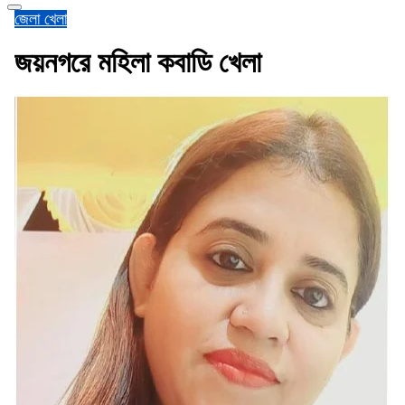
জেলা
খেলা
জয়নগরে মহিলা কবাডি খেলা