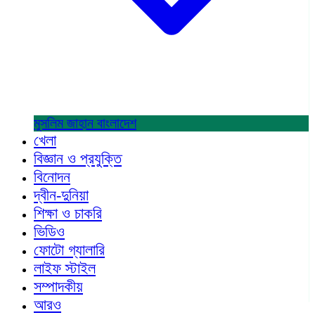
মুসলিম জাহান
বাংলাদেশ
খেলা
বিজ্ঞান ও প্রযুক্তি
বিনোদন
দ্বীন-দুনিয়া
শিক্ষা ও চাকরি
ভিডিও
ফোটো গ্যালারি
লাইফ স্টাইল
সম্পাদকীয়
আরও