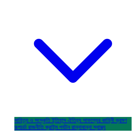
সাহিত্য ও সংস্কৃতি
ইতিহাস ঐতিহ্য
সাফল্যের কাহিনী
ভ্রমণ
রূপচর্চা
রাজনীতি
ক্রাইম
পর্যটন
রান্নাবান্না
স্বাস্থ্য