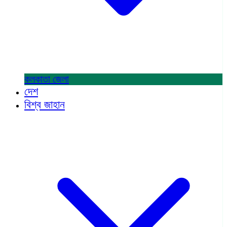
কলকাতা
জেলা
দেশ
বিশ্ব জাহান