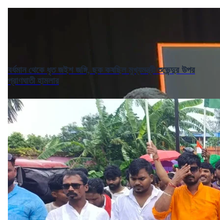
বর্ধমান থেকে ধৃত জইশ জঙ্গি, ছক কষছিল মুখ্যমন্ত্রী শুভেন্দুর উপর
প্রাণঘাতী হামলার