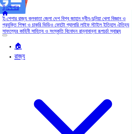
ই-পেপার
ই-পেপার
রাজ্য
কলকাতা
জেলা
দেশ
বিশ্ব জাহান
দ্বীন-দুনিয়া
খেলা
বিজ্ঞান ও
প্রযুক্তি
শিক্ষা ও চাকরি
ভিডিও
ফোটো গ্যালারি
লাইফ স্টাইল
ইতিহাস ঐতিহ্য
সাফল্যের কাহিনী
সাহিত্য ও সংস্কৃতি
বিনোদন
রান্নাবান্না
রূপচর্চা
স্বাস্থ্য
🏠︎
রাজ্য