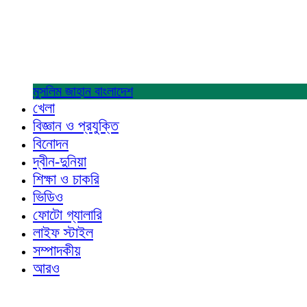
মুসলিম জাহান
বাংলাদেশ
খেলা
বিজ্ঞান ও প্রযুক্তি
বিনোদন
দ্বীন-দুনিয়া
শিক্ষা ও চাকরি
ভিডিও
ফোটো গ্যালারি
লাইফ স্টাইল
সম্পাদকীয়
আরও