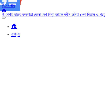
ই-পেপার
ই-পেপার
রাজ্য
কলকাতা
জেলা
দেশ
বিশ্ব জাহান
দ্বীন-দুনিয়া
খেলা
বিজ্ঞান ও প্র
🏠︎
রাজ্য