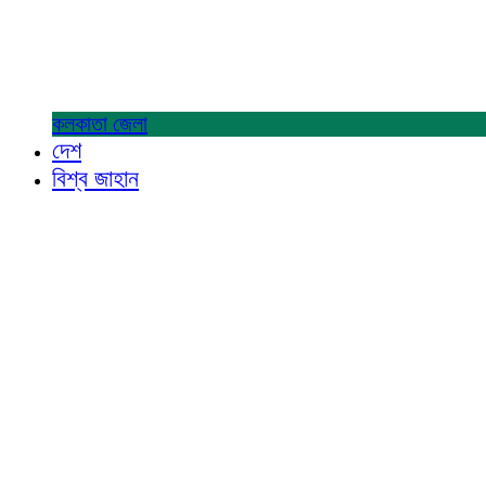
কলকাতা
জেলা
দেশ
বিশ্ব জাহান