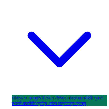
সাহিত্য ও সংস্কৃতি
ইতিহাস ঐতিহ্য
সাফল্যের কাহিনী
ভ্রমণ
রূপচর্চা
রাজনীতি
ক্রাইম
পর্যটন
রান্নাবান্না
স্বাস্থ্য