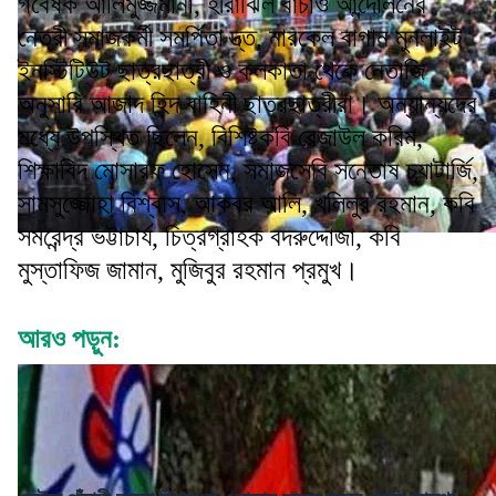
গবেষক আলিমুজ্জমানা, হীরাঝিল বাঁচাও আন্দোলনের
নেত্রী সমাজকর্মী সমর্পিতা দ্ত্ত, নারকেল বাগান মুনলাইট
ইনস্টিটিউট ছাত্রছাত্রী ও কলকাতা থেকে নেতাজি
অনুসারি আজাদ হিন্দ বাহিনী ছাত্রছাত্রীরা। অন্যান্যদের
মধ্যে উপস্থিত ছিলেন, বিশিষ্টকবি রেজাউল করিম,
শিক্ষাবিদ মোসারফ হোসেন, সমাজসেবি সন্তোষ চ্যাটার্জি,
সামসুজ্জোহা বিশ্বাস, আকবর আলি, খলিলুর রহমান, কবি
সমরেন্দ্র ভট্টাচার্য, চিত্রগ্রাহক বদরুদ্দোজা, কবি
মুস্তাফিজ জামান, মুজিবুর রহমান প্রমুখ।
আরও পড়ুন: