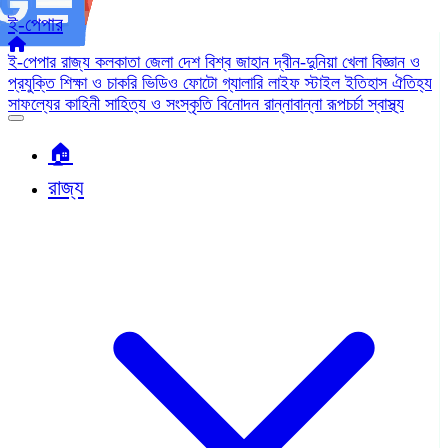
ই-পেপার
ই-পেপার
রাজ্য
কলকাতা
জেলা
দেশ
বিশ্ব জাহান
দ্বীন-দুনিয়া
খেলা
বিজ্ঞান ও
প্রযুক্তি
শিক্ষা ও চাকরি
ভিডিও
ফোটো গ্যালারি
লাইফ স্টাইল
ইতিহাস ঐতিহ্য
সাফল্যের কাহিনী
সাহিত্য ও সংস্কৃতি
বিনোদন
রান্নাবান্না
রূপচর্চা
স্বাস্থ্য
🏠︎
রাজ্য