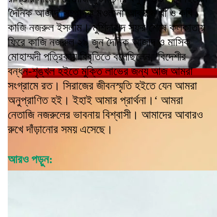
'দৈনিক আজাদ' সম্পাদক মওলানা আক্রাম খাঁ ও কবি
কাজি নজরুল ইসলাম। মুর্শিদাবাদ সফর শেষে কলকাতায়
ফিরে কাজি নজরুল ২৯ জুন দৈনিক আজাদ ও মাসিক
মোহাম্মদী পত্রিকায় বিবৃতিতে বলেছিলেন, 'বিদেশীর
বন্ধন-শৃঙ্খল হইতে মুক্তি লাভের জন্য আজ আমরা
সংগ্রামে রত। সিরাজের জীবনস্মৃতি হইতে যেন আমরা
অনুপ্রাণিত হই। ইহাই আমার প্রার্থনা।‘ আমরা
নেতাজি নজরুলের ভাবনায় বিশ্বাসী। আমাদের আবারও
রুখে দাঁড়ানোর সময় এসেছে।
আরও পড়ুন: