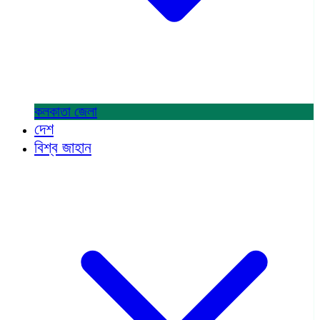
কলকাতা
জেলা
দেশ
বিশ্ব জাহান