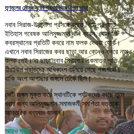
তৃণমূলের মৌসম নুরের প্রচার ঘিরে বিপুল সাড়া
নবাব সিরাজ-উদদৌলা প্রসঙ্গে বলতে গিয়ে প্রখ্যাত
ইতিহাস গবেষক আলিমুজ্জমান দাবি করেন, খোসবাগ
কবরস্থানের প্রতিটি কবরে নাম ফলক দেওয়া হোক।
এখানে নবাব সিরাজের কবর ছাড়া আর কোনও কবরে নাম
ফলক নেই। এ ছাড়া নবাব সিরাজের একমাত্র স্মৃতি
হীরাঝিল প্রসাদের অধিকাংশ তলিয়ে গেছে গঙ্গাগর্ভে।
বাকি অংশ আগাছার জঙ্গলে ঢেকে ছিল।
সেটি জঙ্গল মুক্ত করে স্থানটিকে পর্যটকদের কাছে তুলে
ধরার জন্য আলিমুজ্জমান সমাজকর্মী সমর্পিতা দত্তকে
আন্তরিক ধন্যবাদ জানান।
আরও পড়ুন: