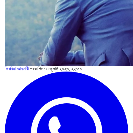
কিবরিয়া আনসারী
প্রকাশিত: ৩ জুলাই ২০২৬, ২২:০০