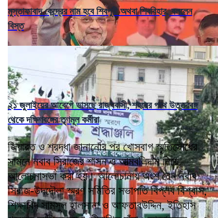
মুস্তাফাবাদ কেন্দ্রের নাম হবে শিবপুরী অথবা শিববিহার, বললেন
বিস্ত
২১ জুলাইয়ের আবেগে ভাসছে রাজ্যবাসী, শহরের পথে উত্তরবঙ্গ
থেকে দক্ষিণবঙ্গের তৃণমূল কর্মীরা
জিয়ারত ও শ্রদ্ধা জানানোর পর খোসবাগ স্মৃতিসৌধের
সামনে নবাব সিরাজের শাসন ও আত্মবলিদান নিয়ে
আলোচনাসভা করা হয়। আলোচানায় অংশ নেন নবাব
সিরাজ-উদদৌলা স্মরণ সমিতির সভাপতি বিপ্লব বিশ্বাস,
শিক্ষাবিদ সামসুল হালসানা ও আফতাবউদ্দিন, ইতিহাস