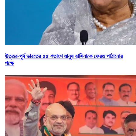
উত্তর-পূর্ব ভারতের ৫৫ শতাংশ মানুষ হাসিনাকে ফেরত পাঠানোর
পক্ষে