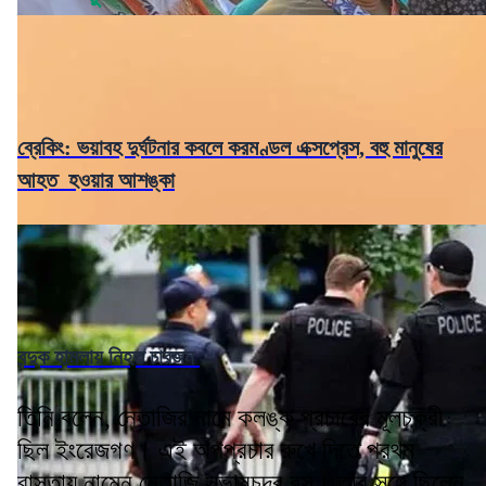
ব্রেকিং: ভয়াবহ দুর্ঘটনার কবলে করমণ্ডল এক্সপ্রেস, বহু মানুষের
আহত হওয়ার আশঙ্কা
বন্দুক হামলায় নিহত চারজন
তিনি বলেন, নেতাজির নামে কলঙ্ক প্রচারের মূলচক্রী
ছিল ইংরেজগণ। এই অপপ্রচার রুখে দিতে প্রথম
রাস্তায় নামেন নেতাজি সুভাষচন্দ্র বসু। তাঁর সঙ্গে ছিলেন