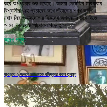
করে অপপ্রচার শুরু হয়েছে। আমরা নেতাজির ভাবধারায়
বিশ্বাসীরা এই প্রচারের রুখে দাঁড়ানোর শপথ করছি।
নবাব সিরাজ-উদদৌলার বিরুদ্ধে অপপ্রচার রুখে দিতে
আমরা জোরদার আন্দোলন গড়ে তুলব।
আরও পড়ুন:
হাওড়ায় ২ জনকে দল থেকে বহিষ্কার করল তৃণমূল