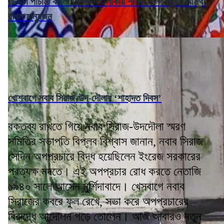
ডেউচা পাঁচামী কয়লা শিল্পাঞ্চল এলাকায় শাসক দলের প্রতি আস্থা
রাখল মানুষজন
খোশবাগে নবাব সিরাজ-উদ-দৌলার ‘শাহাদত দিবস’
বক্তব্য রাখতে গিয়ে নবাব সিরাজ-উদদৌলা স্মরণ
সমিতির সভাপতি বিপ্লব বিশ্বাস জানান, নবাব সিরাজ
সেদিন অপপ্রচারে বিদ্ধ হয়েছিলেন ইংরেজ সরকারের
প্রত্যক্ষ মদতে। এই অপপ্রচার রোধ করতে নেতাজি
১৯৪০ সালে আসেন মুর্শিদাবাদে। খেসবাগে নবাব
সিরাজের কবরে ফুল রেখে, সভা করে অপপ্রচারের
বিরুদ্ধে আন্দোলন গড়ে তোলেন। আজ আবারও নতুন