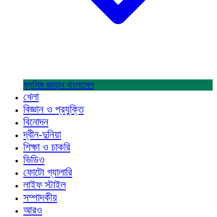
মুসলিম জাহান
বাংলাদেশ
খেলা
বিজ্ঞান ও প্রযুক্তি
বিনোদন
দ্বীন-দুনিয়া
শিক্ষা ও চাকরি
ভিডিও
ফোটো গ্যালারি
লাইফ স্টাইল
সম্পাদকীয়
আরও