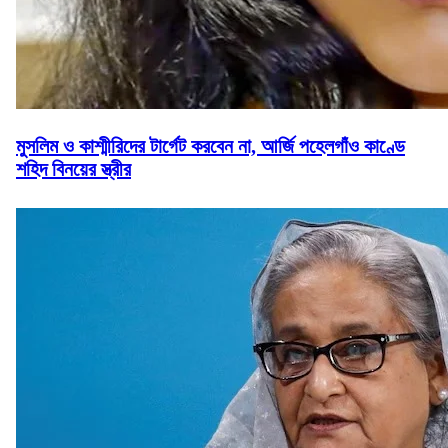
মুসলিম ও কাশ্মীরিদের টার্গেট করবেন না, আর্জি পহেলগাঁও কাণ্ডে
শহিদ বিনয়ের স্ত্রীর