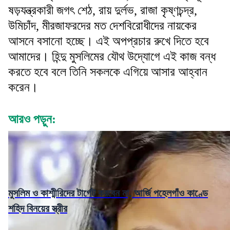
ষড়যন্ত্রকারী জগৎ শেঠ, রায় দুর্লভ, রাজা কৃষ্ণচন্দ্র,
উমিচাঁদ, মীরজাফরদের মত দেশবিরোধীদের নায়কের
আসনে বসানো হচ্ছে। এই অপপ্রচার রুখে দিতে হবে
আমাদের। হিন্দু মুসলিমের যৌথ উদ্যোগে এই কাজ বন্ধ
করতে হবে বলে তিনি সকলকে এগিয়ে আসার আহ্বান
করেন।
আরও পড়ুন:
মুসলিম ও কাশ্মীরিদের টার্গেট করবেন না, আর্জি পহেলগাঁও কাণ্ডে
শহিদ বিনয়ের স্ত্রীর