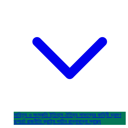
সাহিত্য ও সংস্কৃতি
ইতিহাস ঐতিহ্য
সাফল্যের কাহিনী
ভ্রমণ
রূপচর্চা
রাজনীতি
ক্রাইম
পর্যটন
রান্নাবান্না
স্বাস্থ্য