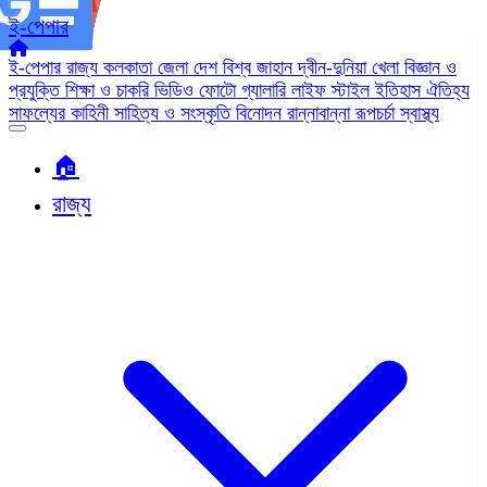
ই-পেপার
ই-পেপার
রাজ্য
কলকাতা
জেলা
দেশ
বিশ্ব জাহান
দ্বীন-দুনিয়া
খেলা
বিজ্ঞান ও
প্রযুক্তি
শিক্ষা ও চাকরি
ভিডিও
ফোটো গ্যালারি
লাইফ স্টাইল
ইতিহাস ঐতিহ্য
সাফল্যের কাহিনী
সাহিত্য ও সংস্কৃতি
বিনোদন
রান্নাবান্না
রূপচর্চা
স্বাস্থ্য
🏠︎
রাজ্য