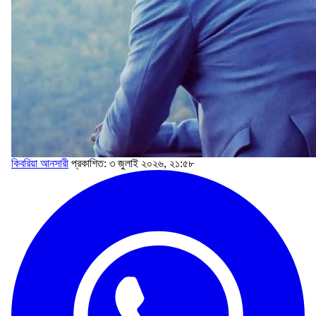
কিবরিয়া আনসারী
প্রকাশিত: ৩ জুলাই ২০২৬, ২১:৫৮