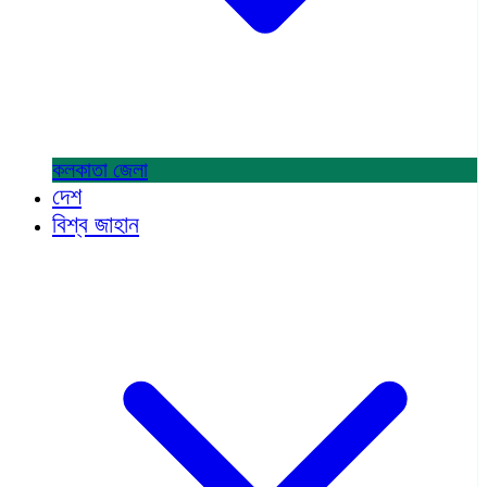
কলকাতা
জেলা
দেশ
বিশ্ব জাহান