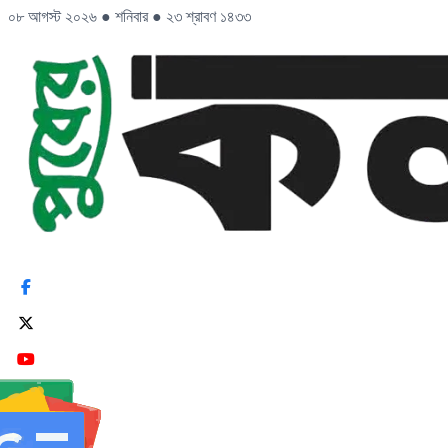
০৮ আগস্ট ২০২৬
●
শনিবার
●
২৩ শ্রাবণ ১৪৩৩