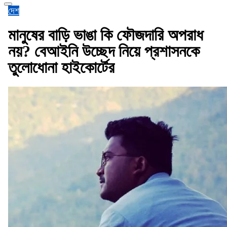
দেশ
মানুষের বাড়ি ভাঙা কি ফৌজদারি অপরাধ
নয়? বেআইনি উচ্ছেদ নিয়ে প্রশাসনকে
তুলোধোনা হাইকোর্টের