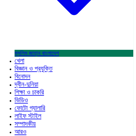
মুসলিম জাহান
বাংলাদেশ
খেলা
বিজ্ঞান ও প্রযুক্তি
বিনোদন
দ্বীন-দুনিয়া
শিক্ষা ও চাকরি
ভিডিও
ফোটো গ্যালারি
লাইফ স্টাইল
সম্পাদকীয়
আরও