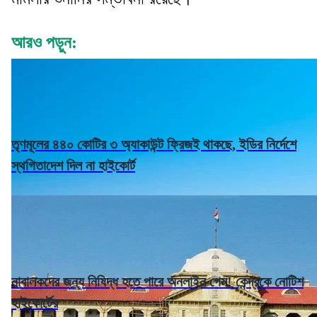
আরও পড়ুন:
তৃণমূলের ৪৪০ কোটির ৩ অ্যাকাউন্ট ফ্রিজই থাকছে, ইডির নির্দেশে
স্থগিতাদেশ দিল না হাইকোর্ট
নাবালকদের জন্য নিষিদ্ধ হতে পারে অনলাইন গেম! কেন্দ্রকে নোটিশ
হাইকোর্টের