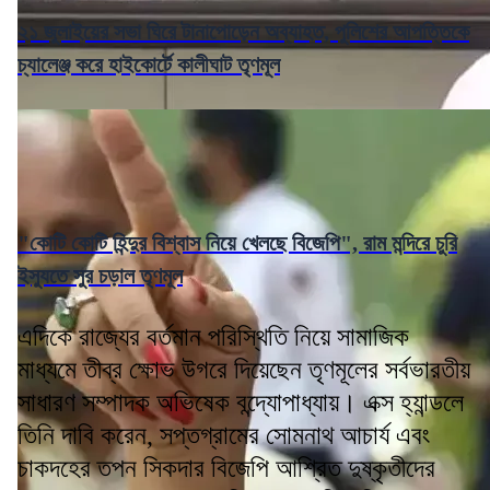
২১ জুলাইয়ের সভা ঘিরে টানাপোড়েন অব্যাহত, পুলিশের আপত্তিকে
চ্যালেঞ্জ করে হাইকোর্টে কালীঘাট তৃণমূল
"কোটি কোটি হিন্দুর বিশ্বাস নিয়ে খেলছে বিজেপি", রাম মন্দিরে চুরি
ইস্যুতে সুর চড়াল তৃণমূল
এদিকে রাজ্যের বর্তমান পরিস্থিতি নিয়ে সামাজিক
মাধ্যমে তীব্র ক্ষোভ উগরে দিয়েছেন তৃণমূলের সর্বভারতীয়
সাধারণ সম্পাদক অভিষেক বন্দ্যোপাধ্যায়। এক্স হ্যান্ডলে
তিনি দাবি করেন, সপ্তগ্রামের সোমনাথ আচার্য এবং
চাকদহের তপন সিকদার বিজেপি আশ্রিত দুষ্কৃতীদের