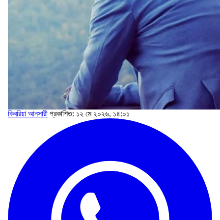
কিবরিয়া আনসারী
প্রকাশিত: ১২ মে ২০২৬, ১৪:০১