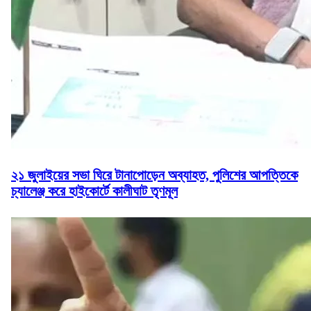
২১ জুলাইয়ের সভা ঘিরে টানাপোড়েন অব্যাহত, পুলিশের আপত্তিকে
চ্যালেঞ্জ করে হাইকোর্টে কালীঘাট তৃণমূল