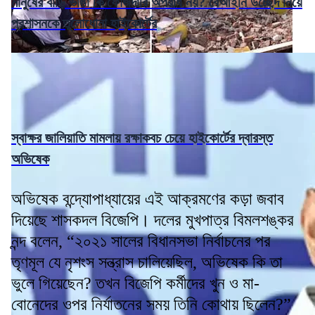
মানুষের বাড়ি ভাঙা কি ফৌজদারি অপরাধ নয়? বেআইনি উচ্ছেদ নিয়ে
প্রশাসনকে তুলোধোনা হাইকোর্টের
স্বাক্ষর জালিয়াতি মামলায় রক্ষাকবচ চেয়ে হাইকোর্টের দ্বারস্ত
অভিষেক
অভিষেক বন্দ্যোপাধ্যায়ের এই আক্রমণের কড়া জবাব
দিয়েছে শাসকদল বিজেপি। দলের মুখপাত্র বিমলশঙ্কর
নন্দ বলেন, “২০২১ সালের বিধানসভা নির্বাচনের পর
তৃণমূল যে নৃশংস সন্ত্রাস চালিয়েছিল, অভিষেক কি তা
ভুলে গিয়েছেন? তখন বিজেপি কর্মীদের খুন ও মা-
বোনেদের ওপর নির্যাতনের সময় তিনি কোথায় ছিলেন?”