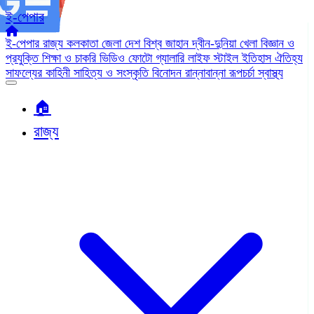
ই-পেপার
ই-পেপার
রাজ্য
কলকাতা
জেলা
দেশ
বিশ্ব জাহান
দ্বীন-দুনিয়া
খেলা
বিজ্ঞান ও
প্রযুক্তি
শিক্ষা ও চাকরি
ভিডিও
ফোটো গ্যালারি
লাইফ স্টাইল
ইতিহাস ঐতিহ্য
সাফল্যের কাহিনী
সাহিত্য ও সংস্কৃতি
বিনোদন
রান্নাবান্না
রূপচর্চা
স্বাস্থ্য
🏠︎
রাজ্য