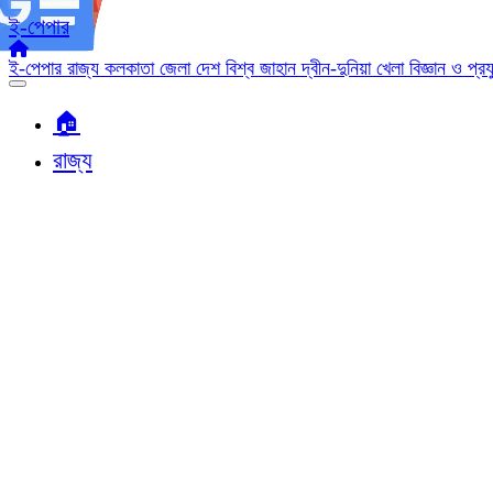
ই-পেপার
ই-পেপার
রাজ্য
কলকাতা
জেলা
দেশ
বিশ্ব জাহান
দ্বীন-দুনিয়া
খেলা
বিজ্ঞান ও প্র
🏠︎
রাজ্য