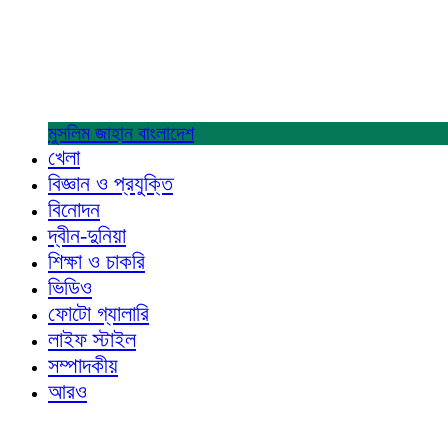
মুসলিম জাহান
বাংলাদেশ
খেলা
বিজ্ঞান ও প্রযুক্তি
বিনোদন
দ্বীন-দুনিয়া
শিক্ষা ও চাকরি
ভিডিও
ফোটো গ্যালারি
লাইফ স্টাইল
সম্পাদকীয়
আরও