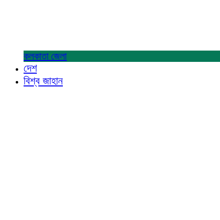
কলকাতা
জেলা
দেশ
বিশ্ব জাহান